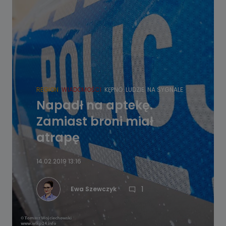
REGION
WIADOMOŚCI
KĘPNO
LUDZIE
NA SYGNALE
Napadł na aptekę.
Zamiast broni miał
atrapę
14.02.2019 13:16
1
Ewa Szewczyk