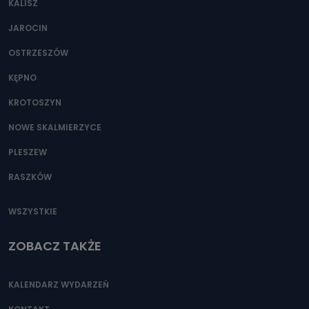
KALISZ
Można to zrobić pod numerem telefonu 62 735-51-05 lub
e-mailowo pod adresem: poczta@tvproart.pl
JAROCIN
OSTRZESZÓW
KĘPNO
KROTOSZYN
NOWE SKALMIERZYCE
PLESZEW
RASZKÓW
WSZYSTKIE
ZOBACZ TAKŻE
KALENDARZ WYDARZEŃ