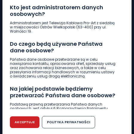
Kto jest administratorem danych
osobowych?
Pobierz logotyp
Administratorem jest Telewizja Kablowa Pro-Art z siedzibą
w miejscowości Ostrów Wielkopolski (63-400) przy ul.
Wolności 19.
LINIA INTERWENCYJNA
Do czego będą używane Państwa
661 997 997
dane osobowe?
Państwa dane osobowe przetwarzane są w celu
REDAKCJA
nawiązania kontaktu, opracowania ofert, sprzedaży usług
oraz zachowania relacji biznesowych, a także w celu
62 735 22 22
redakcja@wlkp24.info
przesyłania informacji handlowych w rozumieniu ustawy
o świadczeniu usług drogą elektroniczną.
DZIAŁ REKLAMY
Na jakiej podstawie będziemy
62 735 01 85
reklama@wlkp24.info
przetwarzać Państwa dane osobowe?
Podstawą prawną przetwarzania Państwa danych
osobowych, jest artykuł 6 Rozporządzenia Parlamentu
WIADOMOŚCI
Europejskiego i Rady (UE) 2016/679 z dnia 27 kwietnia 2016
r. w sprawie ochrony osób fizycznych w związku z
przetwarzaniem danych osobowych w sprawie
AKCEPTUJE
POLITYKA PRYWATNOŚCI
swobodnego przepływu takich danych oraz uchylenia
CIEKAWOSTKI
dyrektywy 95/46/WE (RODO).