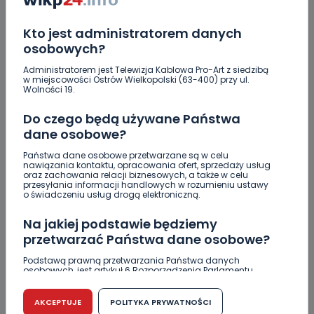
Więcej pieniędzy dla OSP w gminie Ostrów.
Kto jest administratorem danych
Centra wzmocniona i gotowa do gry. Chce
osobowych?
lepszego seoznu
Administratorem jest Telewizja Kablowa Pro-Art z siedzibą
Za miesiąc Narodowe Czytanie. W tym roku padło
w miejscowości Ostrów Wielkopolski (63-400) przy ul.
Wolności 19.
na „Dziady”
Do czego będą używane Państwa
Brazylijczycy w Ostrovii 1909. Jutro rusza sezon
dane osobowe?
[AKTUALIZACJA]
Państwa dane osobowe przetwarzane są w celu
Crossfit kolejny raz opanuje Krotoszyn.
nawiązania kontaktu, opracowania ofert, sprzedaży usług
Startujemy w piątek! [WIDEO]
oraz zachowania relacji biznesowych, a także w celu
przesyłania informacji handlowych w rozumieniu ustawy
o świadczeniu usług drogą elektroniczną.
Na jakiej podstawie będziemy
przetwarzać Państwa dane osobowe?
Skomentuj ten wpis jako pierwszy!
Podstawą prawną przetwarzania Państwa danych
osobowych, jest artykuł 6 Rozporządzenia Parlamentu
Europejskiego i Rady (UE) 2016/679 z dnia 27 kwietnia 2016
r. w sprawie ochrony osób fizycznych w związku z
DOŁĄCZ DO DYSKUSJI
przetwarzaniem danych osobowych w sprawie
AKCEPTUJE
POLITYKA PRYWATNOŚCI
swobodnego przepływu takich danych oraz uchylenia