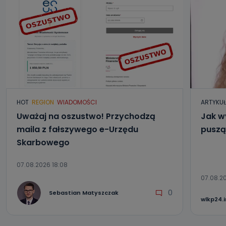
danych osobowych?
Można to zrobić pod numerem telefonu 62 735-51-05 lub
e-mailowo pod adresem: poczta@tvproart.pl
HOT
REGION
WIADOMOŚCI
ARTYKU
Uważaj na oszustwo! Przychodzą
Jak w
maila z fałszywego e-Urzędu
puszą
Skarbowego
07.08.2026 18:08
07.08.20
0
Sebastian Matyszczak
wlkp24.