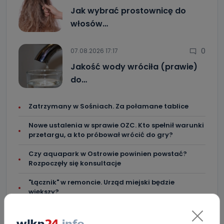
Jak wybrać prostownicę do
włosów…
0
07.08.2026 17:17
Jakość wody wróciła (prawie)
do…
Zatrzymany w Sośniach. Za połamane tablice
Nowe ustalenia w sprawie OZC. Kto spełnił warunki
przetargu, a kto próbował wrócić do gry?
Czy aquapark w Ostrowie powinien powstać?
Rozpoczęły się konsultacje
"Łącznik" w remoncie. Urząd miejski będzie
większy?
Ile jest klimy w szpitalu? Sprawdzamy w regionie