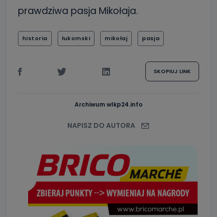
prawdziwa pasja Mikołaja.
historia
łukomski
mikołaj
pasja
SKOPIUJ LINK
Archiwum wlkp24.info
NAPISZ DO AUTORA