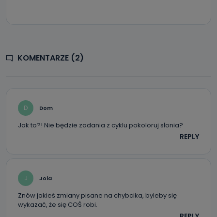
Jak skontaktować się z inspektorem
danych osobowych?
Można to zrobić pod numerem telefonu 62 735-51-05 lub
e-mailowo pod adresem: poczta@tvproart.pl
KOMENTARZE (2)
D
Dom
Jak to?! Nie będzie zadania z cyklu pokoloruj słonia?
REPLY
J
Jola
Znów jakieś zmiany pisane na chybcika, byleby się
wykazać, że się COŚ robi.
REPLY