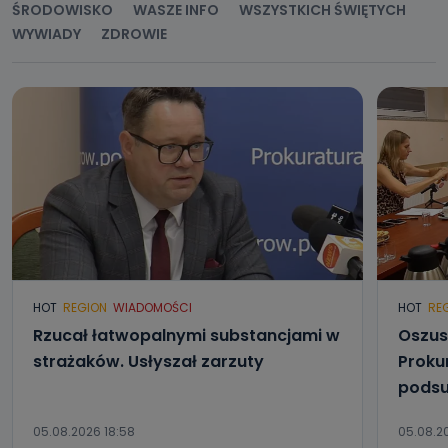
ŚRODOWISKO
WASZE INFO
WSZYSTKICH ŚWIĘTYCH
WYWIADY
ZDROWIE
HOT
REGION
WIADOMOŚCI
HOT
RE
Rzucał łatwopalnymi substancjami w
Oszus
strażaków. Usłyszał zarzuty
Proku
podsu
05.08.2026 18:58
05.08.2