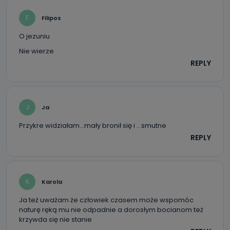
F
Filipos
O jezuniu
Nie wierze
REPLY
J
Ja
Przykre widziałam…mały bronił się i …smutne
REPLY
K
Karola
Ja też uważam że człowiek czasem może wspomóc
naturę ręką mu nie odpadnie a dorosłym bocianom też
krzywda się nie stanie