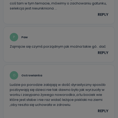
Kablowej Pro-Art z siedzibą w miejscowości Ostrów
coś tam w tym temacie, mówimy o zachowaniu gatunku,
Wielkopolski (63-400) przy ul. Wolności 19.
selekcja jest nieunikniona …
REPLY
Kiedy i komu możemy przekazać
Państwa dane?
Telewizja Kablowa Pro-Art z siedzibą w miejscowości
Ostrów Wielkopolski (63-400) przy ul. Wolności 19 nie
P
Paw
przekazuje Państwa danych osobowych podmiotom
trzecim, jak również nie są one wykorzystywane w
procesach zautomatyzowanego profilowania.
Zajmijcie się czymś porządnym jak można takie gó.. dać
REPLY
Co mogą Państwo zrobić z
przekazanymi nam danymi?
Po wyrażeniu zgody na przetwarzanie danych osobowych,
mają Państwo prawo do żądania od Telewizji Kablowa
O
Ostrowianka
Pro-Art z siedzibą w miejscowości Ostrów Wielkopolski (63-
400) przy ul. Wolności 19 dostępu do danych osobowych
Ludzie po porodzie zabijają w dość dyrastyczny sposòb
dotyczących Państwa oraz uzyskania ich kopii, a także
żądania ich sprostowania, usunięcia danych,
pozbywają się dzieci nie tak dawno było jak wyrzuciły w
ograniczenia ich przetwarzania oraz prawo wniesienia
worku i zasypano żywego noworodka ,a tu bociek wie
sprzeciwu wobec ich przetwarzania.
ktòre jest słabe i nie raz widać leżące pisklaki na ziemi
,oby reszta się uchowała w zdrowiu.
Do kiedy Państwa dane osobowe będą
REPLY
przechowywane?