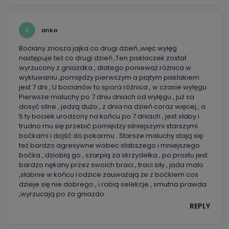
Do czasu wycofania zgody lub, jeśli dane będą
przetwarzane na podstawie prawnie uzasadnionego celu
administratora – do momentu wniesienia sprzeciwu.
A
anka
Jakie dane osobowe przetwarzamy?
Bociany znosza jajka co drugi dzień ,więc wylęg
Przetwarzane kategorie Państwa danych osobowych to
następuje też co drugi dzień ,Ten pisklaczek został
dane, które pochodzą bezpośrednio od Państwa (lub
wyrzucony z gniazdka , dlatego ponieważ różnica w
zostały przekazane w Państwa imieniu) lub dane osobowe,
wykluwaniu ,pomiędzy pierwszym a piątym pisklakiem
które zostały zebrane ze źródeł publicznie dostępnych, w
szczególności: imię i nazwisko, adres e-mail, telefon
jest 7 dni , U bocianów to spora różnica , w czasie wylęgu .
kontaktowy, adres korespondencyjny. Odbiorcą Pastwa
Pierwsze maluchy po 7 dniu dniach od wylęgu , już sa
danych osobowych są pracownicy i współpracownicy
dosyć silne , jedzą dużo , z dnia na dzień coraz więcej , a
oraz partnerzy wspomagający administratora w jego
biznesowej działalności.
5 ty bociek urodzony na końcu po 7 dniach , jest słaby i
trudno mu się przebić pomiędzy silniejszymi starszymi
Jak skontaktować się z inspektorem
boćkami i dojść do pokarmu . Starsze maluchy stają się
danych osobowych?
też bardzo agresywne wobec słabszego i mniejszego
boćka , dziobią go , szarpią za skrzydełka , po prostu jest
Można to zrobić pod numerem telefonu 62 735-51-05 lub
bardzo nękany przez swoich braci , traci siły , jada mało
e-mailowo pod adresem: poczta@tvproart.pl
,słabnie w końcu rodzice zauważają że z boćkiem cos
dzieje się nie dobrego , i robią selekcje , smutna prawda
,wyrzucają po za gniazdo.
REPLY