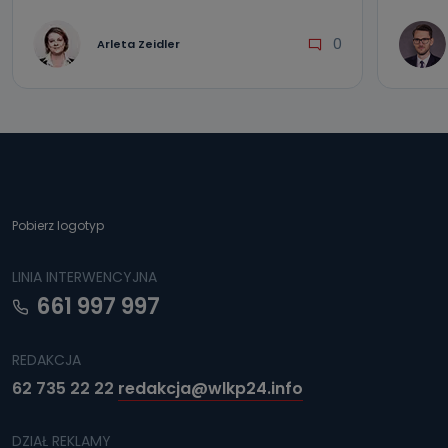
0
Arleta Zeidler
Pobierz logotyp
LINIA INTERWENCYJNA
661 997 997
REDAKCJA
62 735 22 22
redakcja@wlkp24.info
DZIAŁ REKLAMY