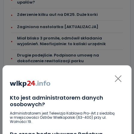
upałów?
Zderzenie kilku aut na DK25. Duże korki
Zaginiona nastolatka [AKTUALIZACJA]
Miał blisko 3 promile, odmówił składania
wyjaśnień. Nieoficjalnie: to kaliski urzędnik
Drugie podejście. Podpisano umowę na
dokończenie rewitalizacji parku
Z Krotoszyna do Wrocławia. Krótka ucieczka przed
policją
Kto jest administratorem danych
osobowych?
Administratorem jest Telewizja Kablowa Pro-Art z siedzibą
w miejscowości Ostrów Wielkopolski (63-400) przy ul.
KOMENTARZE (11)
Wolności 19.