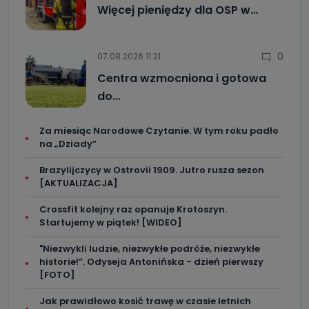
Więcej pieniędzy dla OSP w…
0
07.08.2026 11:21
Centra wzmocniona i gotowa
do…
Za miesiąc Narodowe Czytanie. W tym roku padło
na „Dziady”
Brazylijczycy w Ostrovii 1909. Jutro rusza sezon
[AKTUALIZACJA]
Crossfit kolejny raz opanuje Krotoszyn.
Startujemy w piątek! [WIDEO]
"Niezwykli ludzie, niezwykłe podróże, niezwykłe
historie!”. Odyseja Antonińska - dzień pierwszy
[FOTO]
Jak prawidłowo kosić trawę w czasie letnich