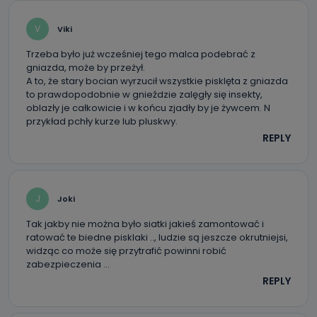
V
Viki
Trzeba było już wcześniej tego malca podebrać z
gniazda, może by przeżył.
A to, że stary bocian wyrzucił wszystkie pisklęta z gniazda
to prawdopodobnie w gnieździe zalęgły się insekty,
oblazły je całkowicie i w końcu zjadły by je żywcem. N
przykład pchły kurze lub pluskwy.
REPLY
J
Joki
Tak jakby nie można było siatki jakieś zamontować i
ratować te biedne pisklaki .., ludzie są jeszcze okrutniejsi,
widząc co może się przytrafić powinni robić
zabezpieczenia …
REPLY