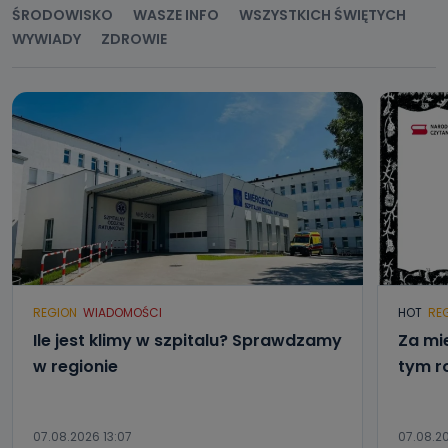
ŚRODOWISKO
WASZE INFO
WSZYSTKICH ŚWIĘTYCH
WYWIADY
ZDROWIE
REGION
WIADOMOŚCI
HOT
RE
Ile jest klimy w szpitalu? Sprawdzamy
Za mi
w regionie
tym r
07.08.2026 13:07
07.08.20