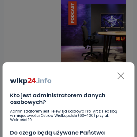
Kto jest administratorem danych
osobowych?
ZOBACZ TAKŻE
Administratorem jest Telewizja Kablowa Pro-Art z siedzibą
w miejscowości Ostrów Wielkopolski (63-400) przy ul.
0
07.08.2026 15:10
Wolności 19.
Czy aquapark w Ostrowie
Do czego będą używane Państwa
powinien…