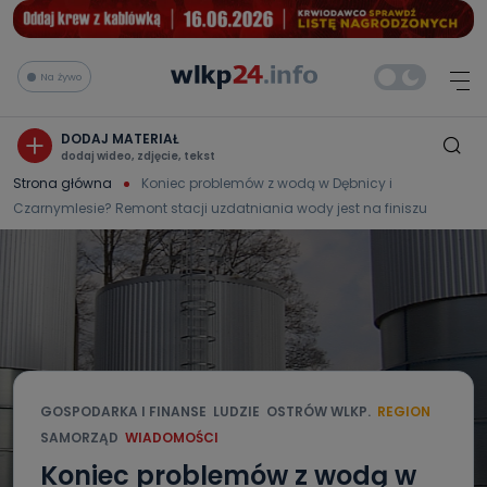
Na żywo
DODAJ MATERIAŁ
dodaj wideo, zdjęcie, tekst
Strona główna
Koniec problemów z wodą w Dębnicy i
Czarnymlesie? Remont stacji uzdatniania wody jest na finiszu
GOSPODARKA I FINANSE
LUDZIE
OSTRÓW WLKP.
REGION
SAMORZĄD
WIADOMOŚCI
Koniec problemów z wodą w