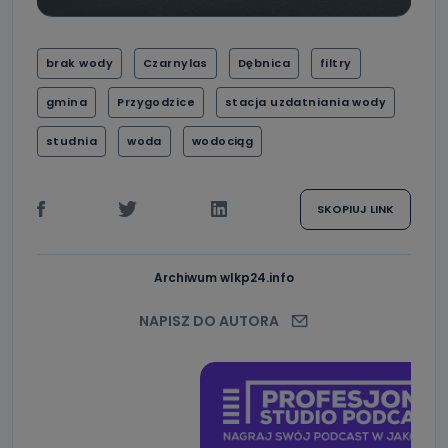
brak wody
Czarnylas
Dębnica
filtry
gmina
Przygodzice
stacja uzdatniania wody
studnia
woda
wodociąg
SKOPIUJ LINK
Archiwum wlkp24.info
NAPISZ DO AUTORA