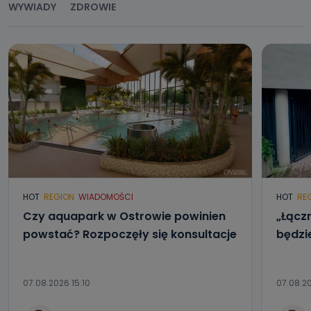
WYWIADY
ZDROWIE
HOT
REGION
WIADOMOŚCI
HOT
RE
Czy aquapark w Ostrowie powinien
„Łącz
powstać? Rozpoczęły się konsultacje
będzi
07.08.2026 15:10
07.08.2