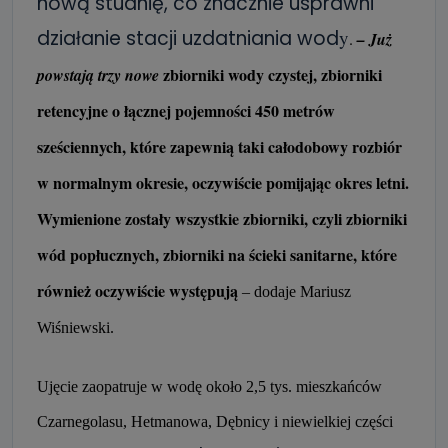
nową studnię, co znacznie usprawni
działanie stacji uzdatniania wod
y
.
– Już
zbiorniki wody czystej, zbiorniki
powstają trzy nowe
retencyjne o łącznej pojemności 450 metrów
sześciennych, które zapewnią taki całodobowy rozbiór
w normalnym okresie, oczywiście pomijając okres letni.
Wymienione zostały wszystkie zbiorniki, czyli zbiorniki
wód popłucznych, zbiorniki na ścieki sanitarne, które
również oczywiście występują
– dodaje Mariusz
Wiśniewski.
Ujęcie zaopatruje w wodę około 2,5 tys. mieszkańców
Czarnegolasu, Hetmanowa, Dębnicy i niewielkiej części