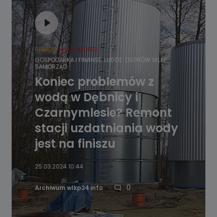
REGION
WIADOMOŚCI
GOSPODARKA I FINANSE
LUDZIE
OSTRÓW WLKP.
SAMORZĄD
Koniec problemów z
wodą w Dębnicy i
Czarnymlesie? Remont
stacji uzdatniania wody
jest na finiszu
25.03.2024 10:44
0
Archiwum wlkp24.info