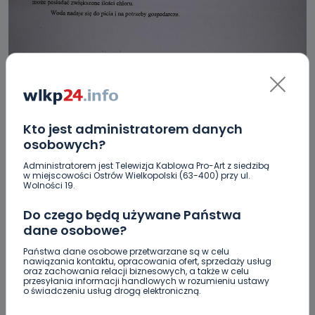
REGION
WIADOMOŚCI
Pleszew: Woda zdatna do picia. Trwa
Kto jest administratorem danych
chlorowanie wodociągu
osobowych?
23.08.2017 12:30
Administratorem jest Telewizja Kablowa Pro-Art z siedzibą
w miejscowości Ostrów Wielkopolski (63-400) przy ul.
Wolności 19.
0
Paulina Szczepaniak
Do czego będą używane Państwa
dane osobowe?
Państwa dane osobowe przetwarzane są w celu
nawiązania kontaktu, opracowania ofert, sprzedaży usług
oraz zachowania relacji biznesowych, a także w celu
przesyłania informacji handlowych w rozumieniu ustawy
o świadczeniu usług drogą elektroniczną.
POPULARNE