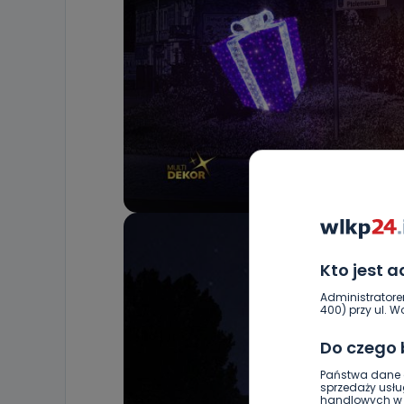
Kto jest 
Administratore
400) przy ul. Wo
Do czego
Państwa dane o
sprzedaży usłu
handlowych w r