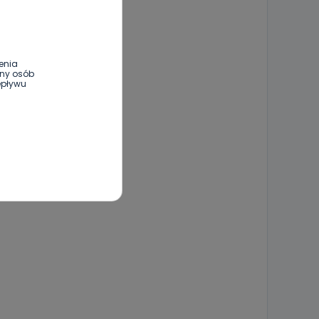
enia
ony osób
epływu
wnym oraz
e jest to
 dowolny,
Kablowej
l. Wolności
e
ania od
. Wolności