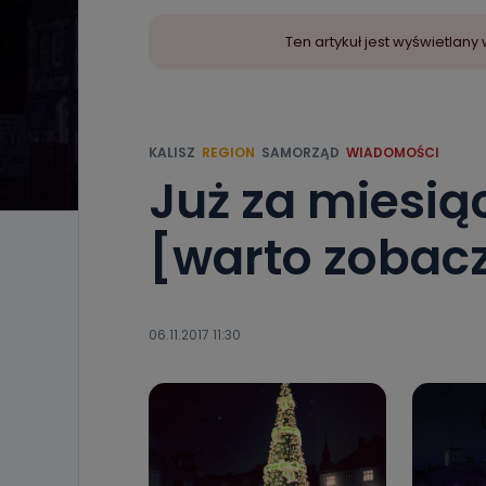
Ten artykuł jest wyświetla
KALISZ
REGION
SAMORZĄD
WIADOMOŚCI
Już za miesiąc
[warto zobac
06.11.2017 11:30