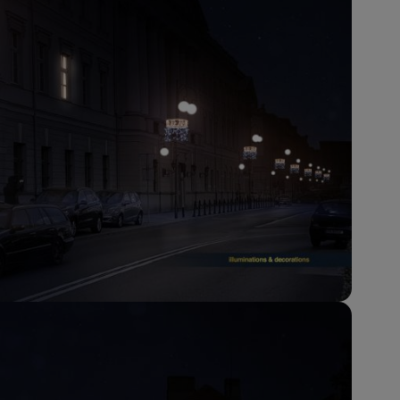
danych osobowych dotyczących Państwa oraz uzyskania ich kopii, a tak
ia, usunięcia danych, ograniczenia ich przetwarzania oraz prawo wniesi
c ich przetwarzania.
 Państwa dane osobowe będą przechowywane?
ania zgody lub, jeśli dane będą przetwarzane na podstawie prawnie
 celu administratora – do momentu wniesienia sprzeciwu.
ne osobowe przetwarzamy?
kategorie Państwa danych osobowych to dane, które pochodzą bezpośred
ostały przekazane w Państwa imieniu) lub dane osobowe, które zostały ze
ie dostępnych, w szczególności: imię i nazwisko, adres e-mail, telefon kon
ndencyjny. Odbiorcą Pastwa danych osobowych są pracownicy i współp
 wspomagający administratora w jego biznesowej działalności.
aktować się z inspektorem danych osobowych?
ić pod numerem telefonu 62 735-51-05 lub e-mailowo pod adresem:
t.pl