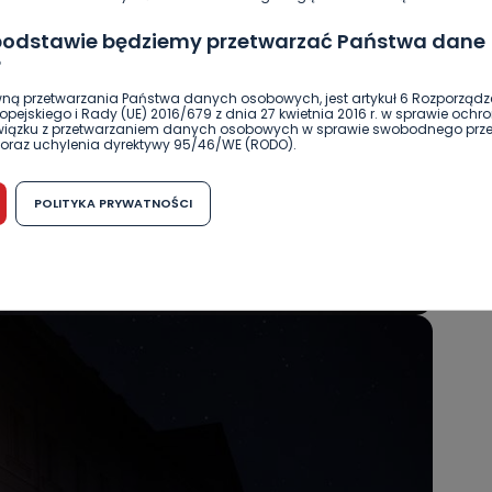
 podstawie będziemy przetwarzać Państwa dane
?
ną przetwarzania Państwa danych osobowych, jest artykuł 6 Rozporządz
pejskiego i Rady (UE) 2016/679 z dnia 27 kwietnia 2016 r. w sprawie ochr
związku z przetwarzaniem danych osobowych w sprawie swobodnego prz
oraz uchylenia dyrektywy 95/46/WE (RODO).
możliwość cofnięcia zgody?
POLITYKA PRYWATNOŚCI
h osobowych jest dobrowolne, nie jest wymogiem ustawowym lub umo
runku zawarcia umowy. Cofnięcie zgody jest możliwe na każdym etapie i ni
dnymi negatywnymi konsekwencjami. Cofnięcia zgody można dokonać w
 (e-mail, poczta tradycyjna) tak, aby dotarła do wiadomości Telewizji 
ibą w miejscowości Ostrów Wielkopolski (63-400) przy ul. Wolności 19.
komu możemy przekazać Państwa dane?
wa Pro-Art z siedzibą w miejscowości Ostrów Wielkopolski (63-400) przy u
uje Państwa danych osobowych podmiotom trzecim, jak również nie są on
e w procesach zautomatyzowanego profilowania.
Państwo zrobić z przekazanymi nam danymi?
zgody na przetwarzanie danych osobowych, mają Państwo prawo do żąd
wa Pro-Art z siedzibą w miejscowości Ostrów Wielkopolski (63-400) przy ul