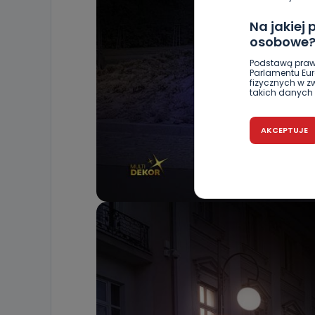
Na jakiej
osobowe
Podstawą praw
Parlamentu Euro
fizycznych w 
takich danych 
Czy jest 
AKCEPTUJE
Podanie danyc
nie stanowi wa
związane z ża
wybrany sposób
Pro-Art z siedz
Kiedy i 
Telewizja Kablo
19 nie przekaz
wykorzystywan
Co mogą 
Po wyrażeniu 
Telewizji Kablo