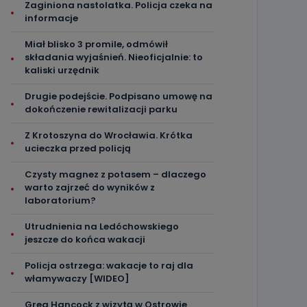
Zaginiona nastolatka. Policja czeka na
informacje
Miał blisko 3 promile, odmówił
składania wyjaśnień. Nieoficjalnie: to
kaliski urzędnik
Drugie podejście. Podpisano umowę na
dokończenie rewitalizacji parku
Z Krotoszyna do Wrocławia. Krótka
ucieczka przed policją
Czysty magnez z potasem – dlaczego
warto zajrzeć do wyników z
laboratorium?
Utrudnienia na Ledóchowskiego
jeszcze do końca wakacji
Policja ostrzega: wakacje to raj dla
włamywaczy [WIDEO]
Greg Hancock z wizytą w Ostrowie