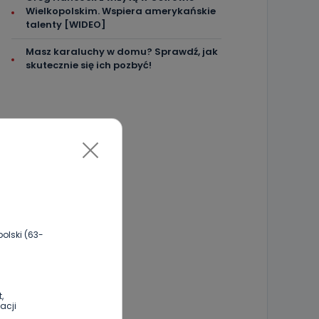
Wielkopolskim. Wspiera amerykańskie
talenty [WIDEO]
Masz karaluchy w domu? Sprawdź, jak
skutecznie się ich pozbyć!
olski (63-
,
acji