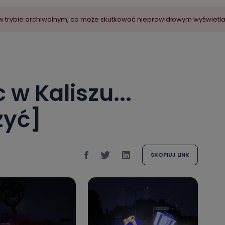
ny w trybie archiwalnym, co może skutkować nieprawidłowym wyświetl
 w Kaliszu...
zyć]
SKOPIUJ LINK