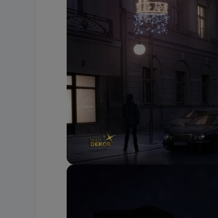
19 dostępu do 
ich sprostowan
sprzeciwu wobe
Do kiedy
Do czasu wycof
uzasadnionego
Jakie da
Przetwarzane 
Państwa (lub z
źródeł publiczn
adres korespo
oraz partnerzy
Jak skont
Można to zrob
poczta@tvproar