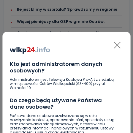
Ile jest klimy w szpitalu? Sprawdzamy w regionie
Więcej pieniędzy dla OSP w gminie Ostrów.
Centra wzmocniona i gotowa do gry. Chce
lepszego seoznu
Za miesiąc Narodowe Czytanie. W tym roku padło
na „Dziady”
Kto jest administratorem danych
Brazylijczycy w Ostrovii 1909. Jutro rusza sezon
osobowych?
[AKTUALIZACJA]
Administratorem jest Telewizja Kablowa Pro-Art z siedzibą
Crossfit kolejny raz opanuje Krotoszyn.
w miejscowości Ostrów Wielkopolski (63-400) przy ul.
Wolności 19.
Startujemy w piątek! [WIDEO]
Do czego będą używane Państwa
"Niezwykli ludzie, niezwykłe podróże, niezwykłe
dane osobowe?
historie!”. Odyseja Antonińska - dzień pierwszy
[FOTO]
Państwa dane osobowe przetwarzane są w celu
nawiązania kontaktu, opracowania ofert, sprzedaży usług
oraz zachowania relacji biznesowych, a także w celu
przesyłania informacji handlowych w rozumieniu ustawy
o świadczeniu usług drogą elektroniczną.