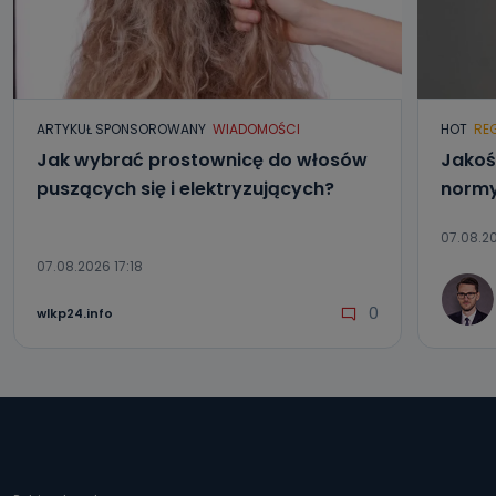
ARTYKUŁ SPONSOROWANY
WIADOMOŚCI
HOT
RE
Jak wybrać prostownicę do włosów
Jakoś
puszących się i elektryzujących?
normy
07.08.20
07.08.2026 17:18
0
wlkp24.info