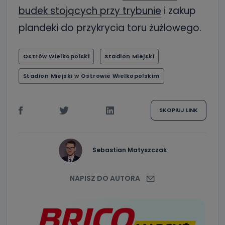
budek stojących przy trybunie
i zakup
plandeki do przykrycia toru żużlowego.
Ostrów Wielkopolski
Stadion Miejski
Stadion Miejski w Ostrowie Wielkopolskim
SKOPIUJ LINK
Sebastian Matyszczak
NAPISZ DO AUTORA