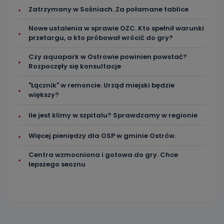
dotyczących Państwa oraz uzyskania ich kopii, a także
Zatrzymany w Sośniach. Za połamane tablice
żądania ich sprostowania, usunięcia danych,
ograniczenia ich przetwarzania oraz prawo wniesienia
sprzeciwu wobec ich przetwarzania.
Nowe ustalenia w sprawie OZC. Kto spełnił warunki
przetargu, a kto próbował wrócić do gry?
Do kiedy Państwa dane osobowe będą
przechowywane?
Czy aquapark w Ostrowie powinien powstać?
Rozpoczęły się konsultacje
Do czasu wycofania zgody lub, jeśli dane będą
przetwarzane na podstawie prawnie uzasadnionego celu
administratora – do momentu wniesienia sprzeciwu.
"Łącznik" w remoncie. Urząd miejski będzie
większy?
Jakie dane osobowe przetwarzamy?
Ile jest klimy w szpitalu? Sprawdzamy w regionie
Przetwarzane kategorie Państwa danych osobowych to
dane, które pochodzą bezpośrednio od Państwa (lub
zostały przekazane w Państwa imieniu) lub dane osobowe,
Więcej pieniędzy dla OSP w gminie Ostrów.
które zostały zebrane ze źródeł publicznie dostępnych, w
szczególności: imię i nazwisko, adres e-mail, telefon
Centra wzmocniona i gotowa do gry. Chce
kontaktowy, adres korespondencyjny. Odbiorcą Pastwa
danych osobowych są pracownicy i współpracownicy
lepszego seoznu
oraz partnerzy wspomagający administratora w jego
biznesowej działalności.
Jak skontaktować się z inspektorem
danych osobowych?
Można to zrobić pod numerem telefonu 62 735-51-05 lub