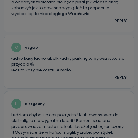
o obecnych toaletach nie będe pisał jak władze chcą
zobaczyć jak to powinno wyglądać to proponuje
wycieczkę do nieodległego Wrocławia
REPLY
O
osgtro
ładne kasy ładne kibelki ładny parking to by wszystko sie
przydało 😀
lecz to kasy nie kosztuje mało
REPLY
N
niezgodny
Ludziom chyba się coś pokręciło ! Klub awansował do
ekstraligi a nie wygrał na loterii ! Remont stadionu
przeprowadza miasto nie klub i budżet jest ograniczony
!! Oczywiście ,że w końcu mogliby zrobić porządek