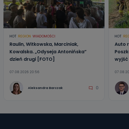
HOT
REGION
WIADOMOŚCI
HOT
RE
Raulin, Witkowska, Marciniak,
Auto r
Kowalska. „Odyseja Antonińska”
Poszk
dzień drugi [FOTO]
wyjść
07.08.2026 20:56
07.08.20
0
Aleksandra Barczak