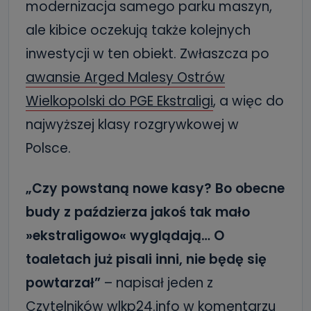
modernizacja samego parku maszyn,
ale kibice oczekują także kolejnych
inwestycji w ten obiekt. Zwłaszcza po
awansie Arged Malesy Ostrów
Wielkopolski do PGE Ekstraligi
, a więc do
najwyższej klasy rozgrywkowej w
Polsce.
„Czy powstaną nowe kasy? Bo obecne
budy z paździerza jakoś tak mało
»ekstraligowo« wyglądają… O
toaletach już pisali inni, nie będę się
powtarzał”
– napisał jeden z
Czytelników wlkp24.info
w komentarzu