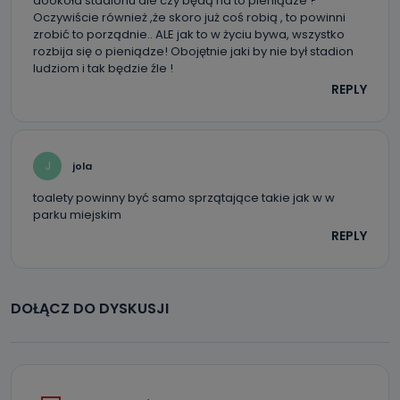
dookoła stadionu ale czy będą na to pieniądze ?
Oczywiście również ,że skoro już coś robią , to powinni
zrobić to porządnie.. ALE jak to w życiu bywa, wszystko
rozbija się o pieniądze! Obojętnie jaki by nie był stadion
ludziom i tak będzie źle !
REPLY
J
jola
toalety powinny być samo sprzątające takie jak w w
parku miejskim
REPLY
DOŁĄCZ DO DYSKUSJI