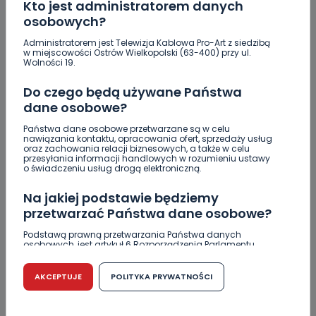
Kto jest administratorem danych
osobowych?
Administratorem jest Telewizja Kablowa Pro-Art z siedzibą
w miejscowości Ostrów Wielkopolski (63-400) przy ul.
Wolności 19.
Do czego będą używane Państwa
dane osobowe?
Państwa dane osobowe przetwarzane są w celu
nawiązania kontaktu, opracowania ofert, sprzedaży usług
oraz zachowania relacji biznesowych, a także w celu
przesyłania informacji handlowych w rozumieniu ustawy
o świadczeniu usług drogą elektroniczną.
Na jakiej podstawie będziemy
przetwarzać Państwa dane osobowe?
Podstawą prawną przetwarzania Państwa danych
osobowych, jest artykuł 6 Rozporządzenia Parlamentu
ZOBACZ TAKŻE
Europejskiego i Rady (UE) 2016/679 z dnia 27 kwietnia 2016
r. w sprawie ochrony osób fizycznych w związku z
przetwarzaniem danych osobowych w sprawie
AKCEPTUJE
POLITYKA PRYWATNOŚCI
swobodnego przepływu takich danych oraz uchylenia
0
07.08.2026 20:56
dyrektywy 95/46/WE (RODO).
Raulin, Witkowska, Marciniak,