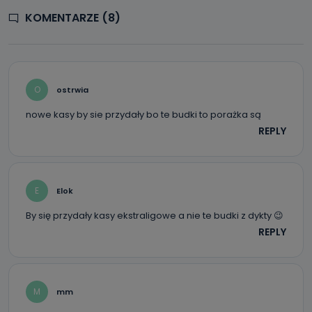
e-mailowo pod adresem: poczta@tvproart.pl
KOMENTARZE (8)
O
ostrwia
nowe kasy by sie przydały bo te budki to porażka są
REPLY
E
Elok
By się przydały kasy ekstraligowe a nie te budki z dykty 😉
REPLY
M
mm