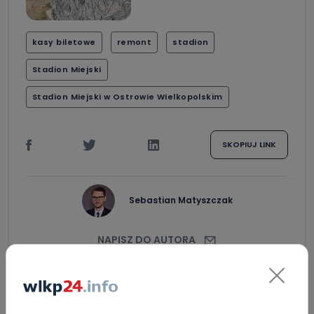
kasy biletowe
remont
stadion
Stadion Miejski
Stadion Miejski w Ostrowie Wielkopolskim
SKOPIUJ LINK
Sebastian Matyszczak
NAPISZ DO AUTORA