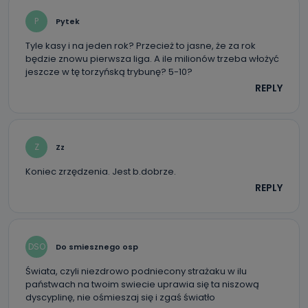
P
Pytek
Tyle kasy i na jeden rok? Przecież to jasne, że za rok
będzie znowu pierwsza liga. A ile milionów trzeba włożyć
jeszcze w tę torzyńską trybunę? 5-10?
REPLY
Z
Zz
Koniec zrzędzenia. Jest b.dobrze.
REPLY
DSO
Do smiesznego osp
Świata, czyli niezdrowo podniecony strażaku w ilu
państwach na twoim swiecie uprawia się ta niszową
dyscyplinę, nie ośmieszaj się i zgaś światło