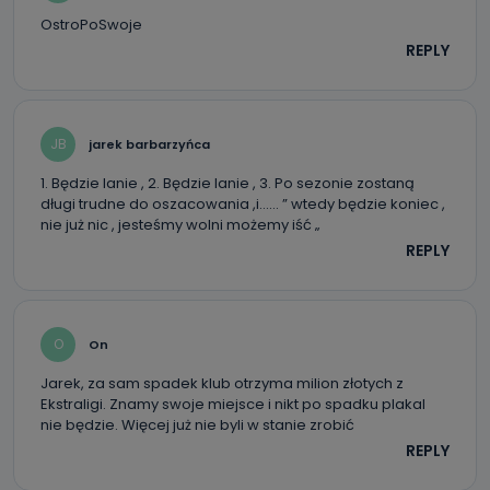
OstroPoSwoje
REPLY
JB
jarek barbarzyńca
1. Będzie lanie , 2. Będzie lanie , 3. Po sezonie zostaną
długi trudne do oszacowania ,i…… ” wtedy będzie koniec ,
nie już nic , jesteśmy wolni możemy iść „
REPLY
O
On
Jarek, za sam spadek klub otrzyma milion złotych z
Ekstraligi. Znamy swoje miejsce i nikt po spadku plakal
nie będzie. Więcej już nie byli w stanie zrobić
REPLY