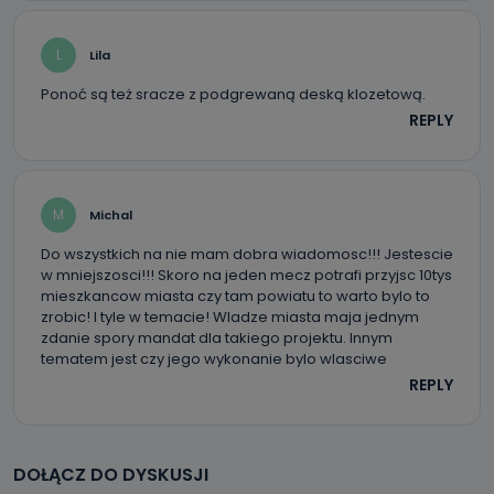
L
Lila
Ponoć są też sracze z podgrewaną deską klozetową.
REPLY
M
Michal
Do wszystkich na nie mam dobra wiadomosc!!! Jestescie
w mniejszosci!!! Skoro na jeden mecz potrafi przyjsc 10tys
mieszkancow miasta czy tam powiatu to warto bylo to
zrobic! I tyle w temacie! Wladze miasta maja jednym
zdanie spory mandat dla takiego projektu. Innym
tematem jest czy jego wykonanie bylo wlasciwe
REPLY
DOŁĄCZ DO DYSKUSJI