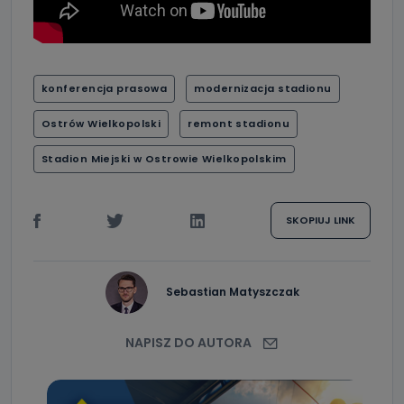
konferencja prasowa
modernizacja stadionu
Ostrów Wielkopolski
remont stadionu
Stadion Miejski w Ostrowie Wielkopolskim
SKOPIUJ LINK
Sebastian Matyszczak
NAPISZ DO AUTORA