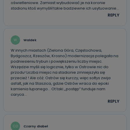
oświetleniowe. Zamiast wybudować je na koronie
stadionu ktoś wymyślił takie badziewne ich usytuowanie…
REPLY
W
Waldek
W innych miastach (Zielona Góra, Częstochowa,
Bydgoszcz, Rzeszów, Krosno) modernizacja polegała na
podniesieniu trybun i powiększeniu liczby miejsc.
Wszędzie myśli się logicznie, tylko w Ostrowie nic do
przodu! Liczba miejsc na stadionie zmniejszyła się
przecież ! Ale cóż. Ostrów się kurczy, więc sołtys zwija
asfalt, jak na Staszica, gdzie Ostrów wraca do epoki
kamienia łupanego… Ot taki ,,postęp” funduje nam
caryca…
REPLY
CD
Czarny diabeł