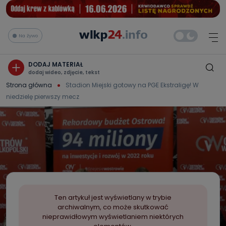
Na żywo
DODAJ MATERIAŁ
dodaj wideo, zdjęcie, tekst
Strona główna
Stadion Miejski gotowy na PGE Ekstraligę! W
niedzielę pierwszy mecz
Ten artykuł jest wyświetlany w trybie
archiwalnym, co może skutkować
nieprawidłowym wyświetlaniem niektórych