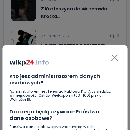
Z Krotoszyna do Wrocławia.
Krótka…
0
06.08.2026 12:32
Czysty magnez z potasem –…
0
06.08.2026 12:24
Utrudnienia na Ledóchowskiego
Kto jest administratorem danych
jeszcze do…
osobowych?
Administratorem jest Telewizja Kablowa Pro-Art z siedzibą
w miejscowości Ostrów Wielkopolski (63-400) przy ul.
Policja ostrzega: wakacje to raj dla włamywaczy
Wolności 19.
[WIDEO]
Do czego będą używane Państwa
Greg Hancock z wizytą w Ostrowie Wielkopolskim.
dane osobowe?
Wspiera amerykańskie talenty [WIDEO]
Państwa dane osobowe przetwarzane są w celu
Masz karaluchy w domu? Sprawdź, jak skutecznie