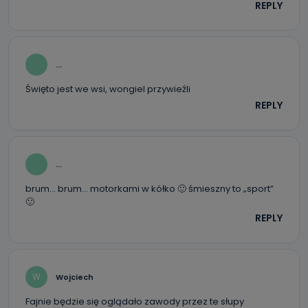
REPLY
...
Święto jest we wsi, wongiel przywieźli
REPLY
...
brum… brum… motorkami w kółko 🙂 śmieszny to „sport”
🙂
REPLY
W
Wojciech
Fajnie będzie się oglądało zawody przez te słupy