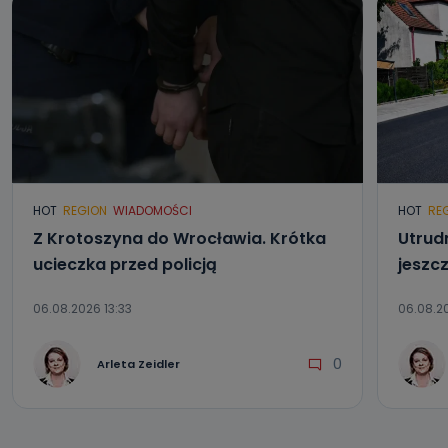
HOT
REGION
WIADOMOŚCI
HOT
RE
Z Krotoszyna do Wrocławia. Krótka
Utrud
ucieczka przed policją
jeszc
06.08.2026 13:33
06.08.20
0
Arleta Zeidler