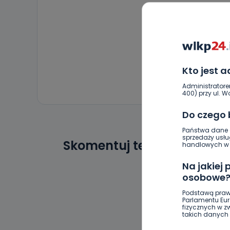
Kto jest 
Administratore
400) przy ul. Wo
Do czego
Państwa dane o
sprzedaży usłu
Skomentuj ten wpis jako p
handlowych w r
Na jakiej
osobowe
Podstawą praw
Parlamentu Euro
fizycznych w 
takich danych 