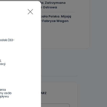
Bójka z użyciem noża. Zatrzymano
czterech mężczyzn z Ostrowa
Przyglądała im się cała Polska. Mijają
23 lata od strajku w Fabryce Wagon
olski (63-
,
acji
 DO DYSKUSJI
enia
DODAJ SWÓJ KOMENTARZ
ony osób
epływu
Wiadomość