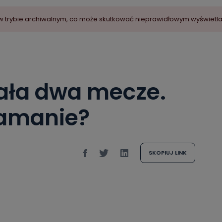
ny w trybie archiwalnym, co może skutkować nieprawidłowym wyświetl
rała dwa mecze.
łamanie?
SKOPIUJ LINK