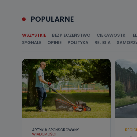
Jakie da
Przetwarzane 
Państwa (lub z
POPULARNE
źródeł publiczn
adres korespo
oraz partnerzy
WSZYSTKIE
BEZPIECZEŃSTWO
CIEKAWOSTKI
E
Jak skont
SYGNALE
OPINIE
POLITYKA
RELIGIA
SAMORZ
Można to zrob
poczta@tvproar
ARTYKUŁ SPONSOROWANY
REGIO
WIADOMOŚCI