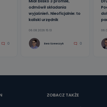
Miał blisko 3 promile,
Dr
odmówił składania
Po
wyjaśnień. Nieoficjalnie: to
do
kaliski urzędnik
pa
06.08.2026 15:13
06.0
0
0
Ewa Szewczyk
N
ZOBACZ TAKŻE