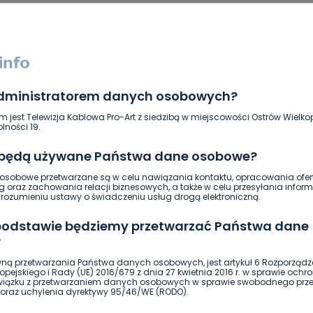
administratorem danych osobowych?
m jest Telewizja Kablowa Pro-Art z siedzibą w miejscowości Ostrów Wielkop
lności 19.
 będą używane Państwa dane osobowe?
sobowe przetwarzane są w celu nawiązania kontaktu, opracowania ofert
g oraz zachowania relacji biznesowych, a także w celu przesyłania inform
ierwszy!
DOŁĄCZ
ozumieniu ustawy o świadczeniu usług drogą elektroniczną.
 podstawie będziemy przetwarzać Państwa dane
?
ną przetwarzania Państwa danych osobowych, jest artykuł 6 Rozporządz
pejskiego i Rady (UE) 2016/679 z dnia 27 kwietnia 2016 r. w sprawie ochr
związku z przetwarzaniem danych osobowych w sprawie swobodnego prz
oraz uchylenia dyrektywy 95/46/WE (RODO).