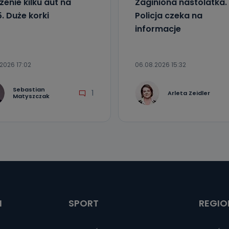
zenie kilku aut na
Zaginiona nastolatka.
. Duże korki
Policja czeka na
informacje
2026 17:02
06.08.2026 15:32
Sebastian
1
Arleta Zeidler
Matyszczak
I
SPORT
REGIO