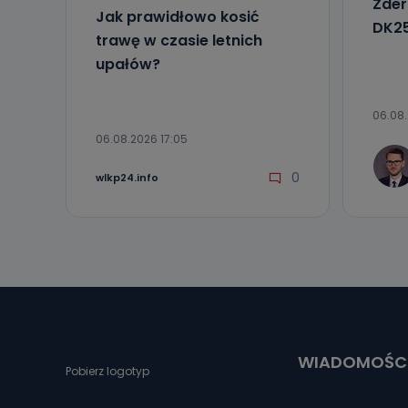
Zder
Jak prawidłowo kosić
DK25
trawę w czasie letnich
upałów?
06.08.
06.08.2026 17:05
0
wlkp24.info
WIADOMOŚC
Pobierz logotyp