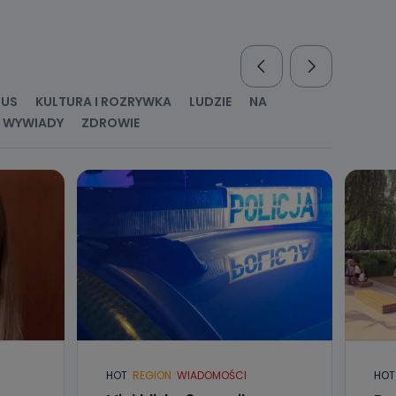
nio od
brane ze
taktowy,
racownicy
RUS
KULTURA I ROZRYWKA
LUDZIE
NA
WYWIADY
ZDROWIE
HOT
REGION
WIADOMOŚCI
HOT