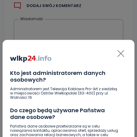
DODAJ SWÓJ KOMENTARZ
Wiadomość
Kto jest administratorem danych
osobowych?
Podpis
Administratorem jest Telewizja Kablowa Pro-Art z siedzibą
w miejscowości Ostrów Wielkopolski (63-400) przy ul.
Wolności 19.
Email
Do czego będą używane Państwa
dane osobowe?
Państwa dane osobowe przetwarzane są w celu
nawiązania kontaktu, opracowania ofert, sprzedaży usług
oraz zachowania relacji biznesowych, a także w celu