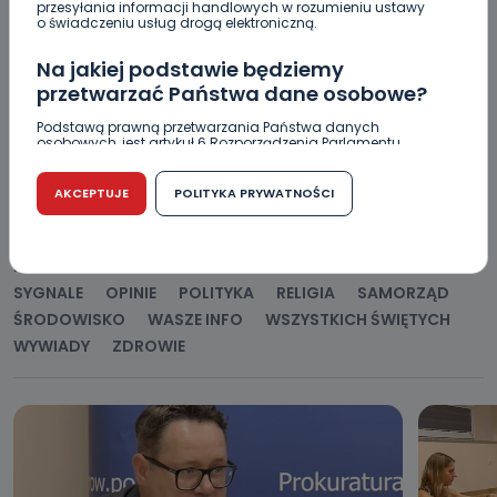
przesyłania informacji handlowych w rozumieniu ustawy
o świadczeniu usług drogą elektroniczną.
Na jakiej podstawie będziemy
przetwarzać Państwa dane osobowe?
Podstawą prawną przetwarzania Państwa danych
osobowych, jest artykuł 6 Rozporządzenia Parlamentu
POPULARNE
Europejskiego i Rady (UE) 2016/679 z dnia 27 kwietnia 2016
r. w sprawie ochrony osób fizycznych w związku z
przetwarzaniem danych osobowych w sprawie
AKCEPTUJE
POLITYKA PRYWATNOŚCI
swobodnego przepływu takich danych oraz uchylenia
WSZYSTKIE
BEZPIECZEŃSTWO
CIEKAWOSTKI
dyrektywy 95/46/WE (RODO).
EDUKACJA
GOSPODARKA I FINANSE
HISTORIA
Czy jest możliwość cofnięcia zgody?
KORONAWIRUS
KULTURA I ROZRYWKA
LUDZIE
NA
SYGNALE
OPINIE
POLITYKA
RELIGIA
SAMORZĄD
Podanie danych osobowych jest dobrowolne, nie jest
wymogiem ustawowym lub umownym oraz nie stanowi
ŚRODOWISKO
WASZE INFO
WSZYSTKICH ŚWIĘTYCH
warunku zawarcia umowy. Cofnięcie zgody jest możliwe
WYWIADY
ZDROWIE
na każdym etapie i nie jest to związane z żadnymi
negatywnymi konsekwencjami. Cofnięcia zgody można
dokonać w dowolny, wybrany sposób (e-mail, poczta
tradycyjna) tak, aby dotarła do wiadomości Telewizji
Kablowej Pro-Art z siedzibą w miejscowości Ostrów
Wielkopolski (63-400) przy ul. Wolności 19.
Kiedy i komu możemy przekazać
Państwa dane?