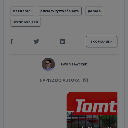
bezdomni
pakiety żywnościowe
pomoc
straż miejska
SKOPIUJ LINK
Ewa Szewczyk
NAPISZ DO AUTORA