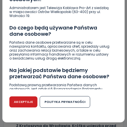
0
06.08.2026 20:13
Administratorem jest Telewizja Kablowa Pro-Art z siedzibą
„Niezwykli ludzie, niezwykłe
w miejscowości Ostrów Wielkopolski (63-400) przy ul.
Wolności 19.
podróże, niezwykłe…
Do czego będą używane Państwa
dane osobowe?
0
06.08.2026 17:05
Państwa dane osobowe przetwarzane są w celu
nawiązania kontaktu, opracowania ofert, sprzedaży usług
Jak prawidłowo kosić trawę w…
oraz zachowania relacji biznesowych, a także w celu
przesyłania informacji handlowych w rozumieniu ustawy
o świadczeniu usług drogą elektroniczną.
Zderzenie kilku aut na DK25. Duże korki
Na jakiej podstawie będziemy
przetwarzać Państwa dane osobowe?
Zaginiona nastolatka. Policja czeka na
informacje
Podstawą prawną przetwarzania Państwa danych
osobowych, jest artykuł 6 Rozporządzenia Parlamentu
Europejskiego i Rady (UE) 2016/679 z dnia 27 kwietnia 2016
Miał blisko 3 promile, odmówił składania
r. w sprawie ochrony osób fizycznych w związku z
wyjaśnień. Nieoficjalnie: to kaliski urzędnik
przetwarzaniem danych osobowych w sprawie
AKCEPTUJE
POLITYKA PRYWATNOŚCI
swobodnego przepływu takich danych oraz uchylenia
dyrektywy 95/46/WE (RODO).
Drugie podejście. Podpisano umowę na
dokończenie rewitalizacji parku
Czy jest możliwość cofnięcia zgody?
Z Krotoszyna do Wrocławia. Krótka ucieczka przed