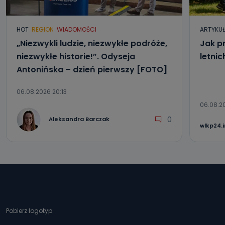
HOT
REGION
WIADOMOŚCI
ARTYKU
„Niezwykli ludzie, niezwykłe podróże,
Jak p
niezwykłe historie!”. Odyseja
letni
Antonińska – dzień pierwszy [FOTO]
06.08.2026 20:13
06.08.2
0
Aleksandra Barczak
wlkp24.
Pobierz logotyp