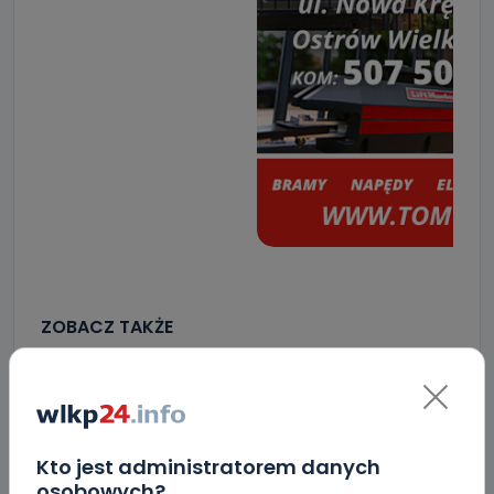
ZOBACZ TAKŻE
0
06.08.2026 23:09
Crossfit kolejny raz opanuje
Krotoszyn.…
Kto jest administratorem danych
osobowych?