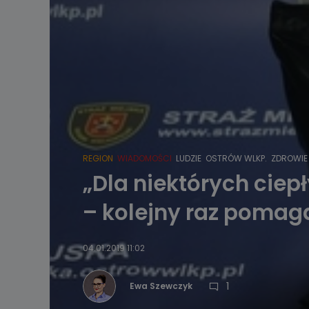
REGION
WIADOMOŚCI
LUDZIE
OSTRÓW WLKP.
ZDROWIE
„Dla niektórych ciep
– kolejny raz poma
04.01.2019 11:02
1
Ewa Szewczyk