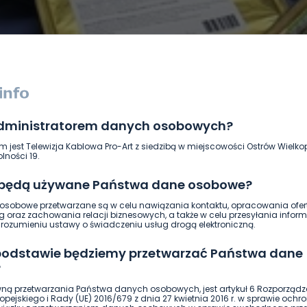
administratorem danych osobowych?
DUKACJA
GOSPODARKA I FINANSE
HISTORIA
KORONAWI
m jest Telewizja Kablowa Pro-Art z siedzibą w miejscowości Ostrów Wielkop
ĄD
ŚRODOWISKO
WASZE INFO
WSZYSTKICH ŚWIĘTYCH
lności 19.
 będą używane Państwa dane osobowe?
sobowe przetwarzane są w celu nawiązania kontaktu, opracowania ofert
g oraz zachowania relacji biznesowych, a także w celu przesyłania inform
ozumieniu ustawy o świadczeniu usług drogą elektroniczną.
 podstawie będziemy przetwarzać Państwa dane
?
ną przetwarzania Państwa danych osobowych, jest artykuł 6 Rozporządz
pejskiego i Rady (UE) 2016/679 z dnia 27 kwietnia 2016 r. w sprawie ochr