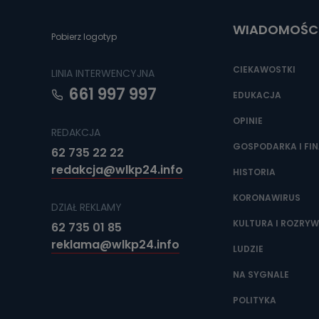
uzasadnionego
WIADOMOŚC
Jakie da
Pobierz logotyp
Przetwarzane 
Państwa (lub z
CIEKAWOSTKI
LINIA INTERWENCYJNA
źródeł publiczn
adres korespo
661 997 997
EDUKACJA
oraz partnerzy
OPINIE
Jak skont
REDAKCJA
GOSPODARKA I FI
Można to zrob
62 735 22 22
poczta@tvproar
redakcja@wlkp24.info
HISTORIA
KORONAWIRUS
DZIAŁ REKLAMY
KULTURA I ROZRY
62 735 01 85
reklama@wlkp24.info
LUDZIE
NA SYGNALE
POLITYKA