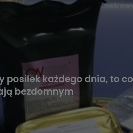
ły posiłek każdego dnia, to 
gają bezdomnym