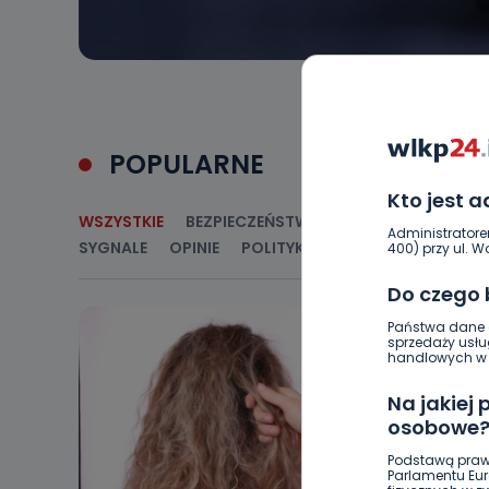
POPULARNE
Kto jest 
WSZYSTKIE
BEZPIECZEŃSTWO
CIEKAWOSTKI
E
Administratore
SYGNALE
OPINIE
POLITYKA
RELIGIA
SAMORZ
400) przy ul. Wo
Do czego
Państwa dane o
sprzedaży usłu
handlowych w r
Na jakiej
osobowe
Podstawą praw
Parlamentu Euro