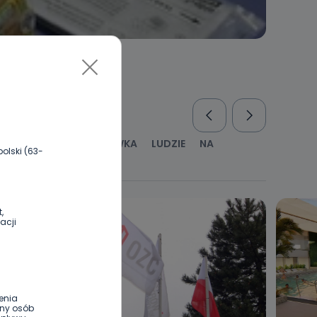
RUS
KULTURA I ROZRYWKA
LUDZIE
NA
olski (63-
WYWIADY
ZDROWIE
,
acji
enia
ony osób