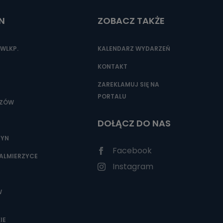
N
ZOBACZ TAKŻE
nio od
brane ze
WLKP.
KALENDARZ WYDARZEŃ
taktowy,
racownicy
KONTAKT
ZAREKLAMUJ SIĘ NA
PORTALU
SZÓW
DOŁĄCZ DO NAS
ZYN
Facebook
ALMIERZYCE
Instagram
W
IE