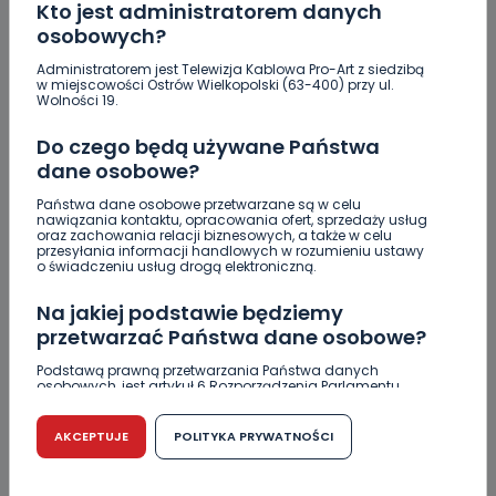
niego wyjść [FOTO]
Kto jest administratorem danych
osobowych?
Nastolatek w szpitalu po zderzeniu osobówki z
motocyklem
Administratorem jest Telewizja Kablowa Pro-Art z siedzibą
w miejscowości Ostrów Wielkopolski (63-400) przy ul.
Wolności 19.
Uważaj na oszustwo! Przychodzą maile z
fałszywego e-Urzędu Skarbowego
Do czego będą używane Państwa
dane osobowe?
Jak wybrać prostownicę do włosów puszących się i
elektryzujących?
Państwa dane osobowe przetwarzane są w celu
nawiązania kontaktu, opracowania ofert, sprzedaży usług
oraz zachowania relacji biznesowych, a także w celu
przesyłania informacji handlowych w rozumieniu ustawy
o świadczeniu usług drogą elektroniczną.
Na jakiej podstawie będziemy
Skomentuj ten wpis jako pierwszy!
przetwarzać Państwa dane osobowe?
Podstawą prawną przetwarzania Państwa danych
DOŁĄCZ DO DYSKUSJI
osobowych, jest artykuł 6 Rozporządzenia Parlamentu
Europejskiego i Rady (UE) 2016/679 z dnia 27 kwietnia 2016
r. w sprawie ochrony osób fizycznych w związku z
przetwarzaniem danych osobowych w sprawie
AKCEPTUJE
POLITYKA PRYWATNOŚCI
swobodnego przepływu takich danych oraz uchylenia
dyrektywy 95/46/WE (RODO).