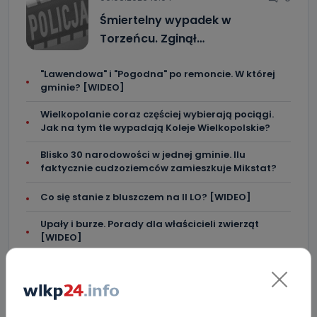
Śmiertelny wypadek w
Torzeńcu. Zginął…
"Lawendowa" i "Pogodna" po remoncie. W której
gminie? [WIDEO]
Wielkopolanie coraz częściej wybierają pociągi.
Jak na tym tle wypadają Koleje Wielkopolskie?
Blisko 30 narodowości w jednej gminie. Ilu
faktycznie cudzoziemców zamieszkuje Mikstat?
Co się stanie z bluszczem na II LO? [WIDEO]
Upały i burze. Porady dla właścicieli zwierząt
[WIDEO]
Raulin, Witkowska, Marciniak, Kowalska. "Odyseja
Antonińska" dzień drugi [FOTO]
Auto rozbite na drzewie. Poszkodowani nie mogli z