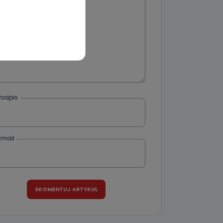
wnym oraz
e jest to
 dowolny,
Kablowej
l. Wolności
e
Podpis
ania od
Email
. Wolności
że żądania
enia