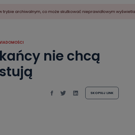
ny w trybie archiwalnym, co może skutkować nieprawidłowym wyświetl
WIADOMOŚCI
zkańcy nie chcą
stują
SKOPIUJ LINK