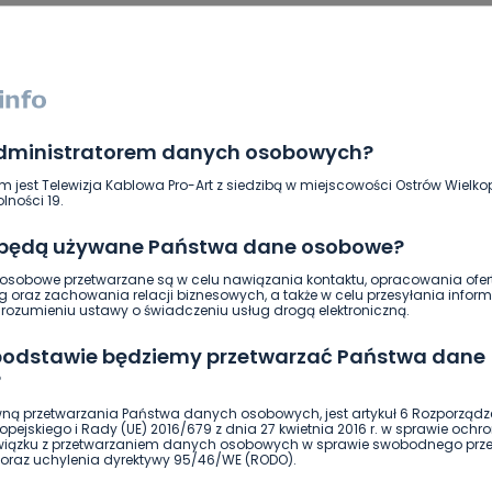
administratorem danych osobowych?
m jest Telewizja Kablowa Pro-Art z siedzibą w miejscowości Ostrów Wielkop
lności 19.
 będą używane Państwa dane osobowe?
sobowe przetwarzane są w celu nawiązania kontaktu, opracowania ofert
g oraz zachowania relacji biznesowych, a także w celu przesyłania inform
ierwszy!
DOŁĄCZ
ozumieniu ustawy o świadczeniu usług drogą elektroniczną.
 podstawie będziemy przetwarzać Państwa dane
?
ną przetwarzania Państwa danych osobowych, jest artykuł 6 Rozporządz
pejskiego i Rady (UE) 2016/679 z dnia 27 kwietnia 2016 r. w sprawie ochr
związku z przetwarzaniem danych osobowych w sprawie swobodnego prz
oraz uchylenia dyrektywy 95/46/WE (RODO).