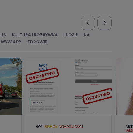
nio od
brane ze
taktowy,
racownicy
RUS
KULTURA I ROZRYWKA
LUDZIE
NA
WYWIADY
ZDROWIE
HOT
REGION
WIADOMOŚCI
ART
WIA