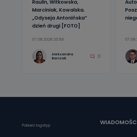
Raulin, Witkowska,
Auto
Marciniak, Kowalska.
Posz
„Odyseja Antonińska”
nieg
dzień drugi [FOTO]
07.08.2026 20:56
07.08.
Aleksandra
0
Barczak
WIADOMOŚC
Pobierz logotyp