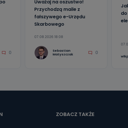
 po
Uważaj na oszustwo!
Ja
Przychodzą maile z
do
fałszywego e-Urzędu
el
Skarbowego
07.08.2026 18:08
07.0
Sebastian
0
0
Matyszczak
wlk
N
ZOBACZ TAKŻE