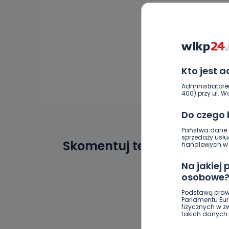
Kto jest 
Administratore
400) przy ul. Wo
Do czego
Państwa dane o
sprzedaży usłu
Skomentuj ten wpis jako p
handlowych w r
Na jakiej
osobowe
Podstawą praw
Parlamentu Euro
fizycznych w 
takich danych 