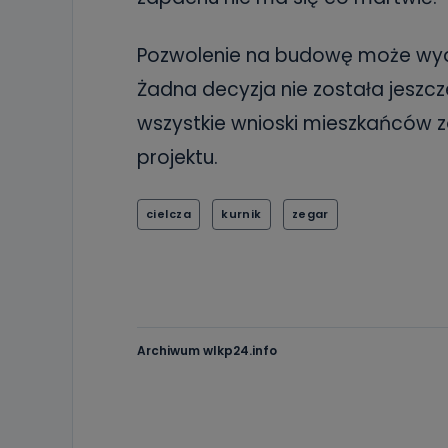
Pozwolenie na budowę może wyda
Żadna decyzja nie została jeszcz
wszystkie wnioski mieszkańców 
projektu.
cielcza
kurnik
zegar
Archiwum wlkp24.info