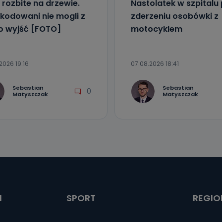
 rozbite na drzewie.
Nastolatek w szpitalu
kodowani nie mogli z
zderzeniu osobówki z
o wyjść [FOTO]
motocyklem
2026 19:16
07.08.2026 18:41
Sebastian
Sebastian
0
Matyszczak
Matyszczak
I
SPORT
REGIO