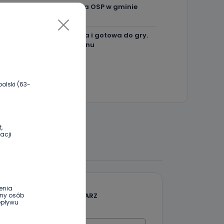
Więcej pieniędzy dla OSP w gminie
Ostrów.
Centra wzmocniona i gotowa do gry.
Chce lepszego seoznu
olski (63-
,
acji
 DO DYSKUSJI
enia
DODAJ SWÓJ KOMENTARZ
ony osób
epływu
Wiadomość