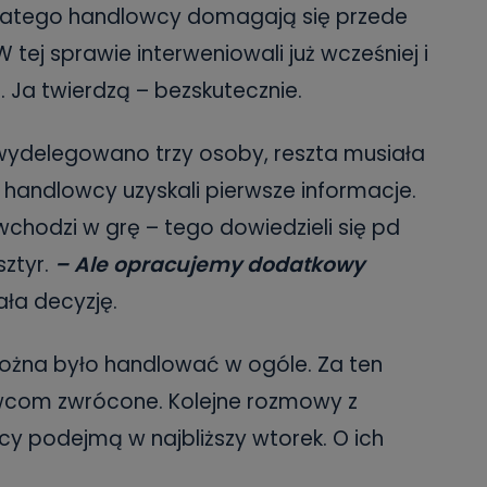
 Dlatego handlowcy domagają się przede
W tej sprawie interweniowali już wcześniej i
i. Ja twierdzą – bezskutecznie.
wydelegowano trzy osoby, reszta musiała
e handlowcy uzyskali pierwsze informacje.
 wchodzi w grę – tego dowiedzieli się pd
sztyr.
– Ale opracujemy dodatkowy
ła decyzję.
ożna było handlować w ogóle. Za ten
wcom zwrócone. Kolejne rozmowy z
cy podejmą w najbliższy wtorek. O ich