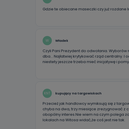
Gdzie te obiecane maseczki czy już rozdane 
W
Władek
Czyli Pani Prezydent do odwołania. Wyborów 
dba… Najłatwiej krytykować rząd centralny. I
niestety jeszcze trzeba mieć inicjatywę i po
KNT
kupujący na targowiskach
Przecież jak handlowcy wymiksują się z targo
chyba na dwa, trzy miesiące zrezygnować z c
obopólny interes.Nie wiem na czym polega z
lokalach na Witosa widać,że coś jest nie tak.