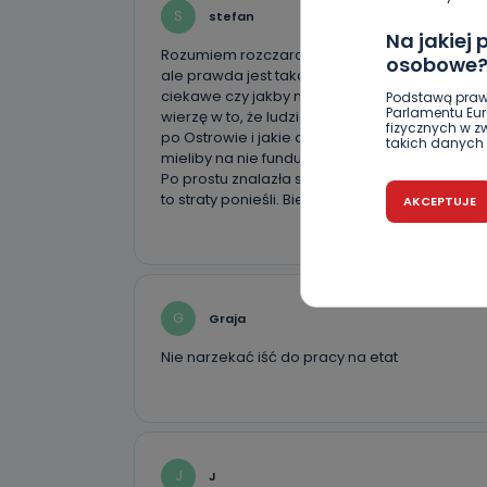
S
stefan
Na jakiej
Rozumiem rozczarowanie handlowców, ale bez
osobowe
ale prawda jest taka, że przecież te dwa tygo
ciekawe czy jakby nie było zakazu, to sprzedaj
Podstawą praw
Parlamentu Euro
wierzę w to, że ludzie nie mają oszczędności
fizycznych w 
po Ostrowie i jakie domy się budują. Jakby t
takich danych 
mieliby na nie fundusze.
Po prostu znalazła się okazja do zgromadzeni
Czy jest 
to straty ponieśli. Biedny to jest bezdomny, któ
AKCEPTUJE
Podanie danyc
nie stanowi wa
związane z ża
wybrany sposób
Pro-Art z siedz
G
Graja
Kiedy i 
Nie narzekać iść do pracy na etat
Telewizja Kablo
19 nie przekaz
wykorzystywan
Co mogą 
Po wyrażeniu 
J
J
Telewizji Kablo