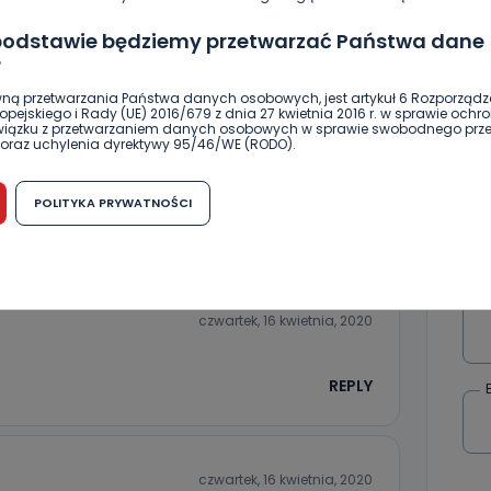
czwartek, 16 kwietnia, 2020
 podstawie będziemy przetwarzać Państwa dane
 przesady, teraz wszyscy mają trudną sytuację,
?
dnie postoju w handlu to naprawdę niewielka strata,
ący zarobiliby miliony, jak się dopominają. Nie
ną przetwarzania Państwa danych osobowych, jest artykuł 6 Rozporządz
pejskiego i Rady (UE) 2016/679 z dnia 27 kwietnia 2016 r. w sprawie ochr
, w końcu wystarczy spojrzeć jakie samochody jeżdżą
związku z przetwarzaniem danych osobowych w sprawie swobodnego prz
eraz zaproponowano ludziom wczasy, to od razu
oraz uchylenia dyrektywy 95/46/WE (RODO).
e dodatkowych pieniędzy i wszyscy narzekają, jakie
możliwość cofnięcia zgody?
ry nic nie dostaje!
POLITYKA PRYWATNOŚCI
h osobowych jest dobrowolne, nie jest wymogiem ustawowym lub umo
REPLY
runku zawarcia umowy. Cofnięcie zgody jest możliwe na każdym etapie i ni
dnymi negatywnymi konsekwencjami. Cofnięcia zgody można dokonać w
 (e-mail, poczta tradycyjna) tak, aby dotarła do wiadomości Telewizji 
ibą w miejscowości Ostrów Wielkopolski (63-400) przy ul. Wolności 19.
czwartek, 16 kwietnia, 2020
komu możemy przekazać Państwa dane?
wa Pro-Art z siedzibą w miejscowości Ostrów Wielkopolski (63-400) przy u
uje Państwa danych osobowych podmiotom trzecim, jak również nie są on
REPLY
e w procesach zautomatyzowanego profilowania.
Państwo zrobić z przekazanymi nam danymi?
zgody na przetwarzanie danych osobowych, mają Państwo prawo do żąd
czwartek, 16 kwietnia, 2020
wa Pro-Art z siedzibą w miejscowości Ostrów Wielkopolski (63-400) przy ul