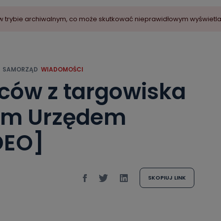
ny w trybie archiwalnym, co może skutkować nieprawidłowym wyświetl
SAMORZĄD
WIADOMOŚCI
ców z targowiska
im Urzędem
DEO]
SKOPIUJ LINK