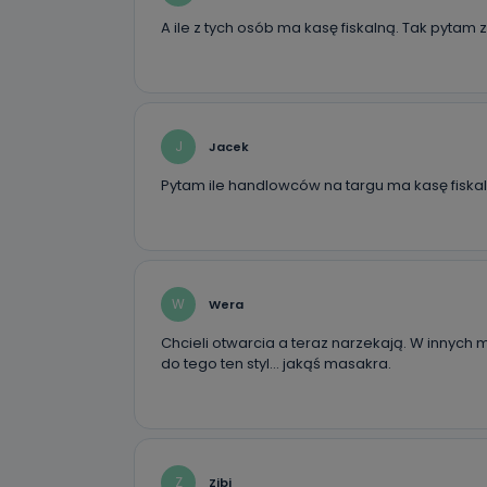
19 dostępu do 
A ile z tych osób ma kasę fiskalną. Tak pytam 
ich sprostowan
sprzeciwu wobe
Do kiedy
Do czasu wycof
uzasadnionego
J
Jacek
Jakie da
Pytam ile handlowców na targu ma kasę fisk
Przetwarzane 
Państwa (lub z
źródeł publiczn
adres korespo
oraz partnerzy
W
Wera
Jak skont
Chcieli otwarcia a teraz narzekają. W innych m
Można to zrob
do tego ten styl… jakąś masakra.
poczta@tvproar
Z
Zibi