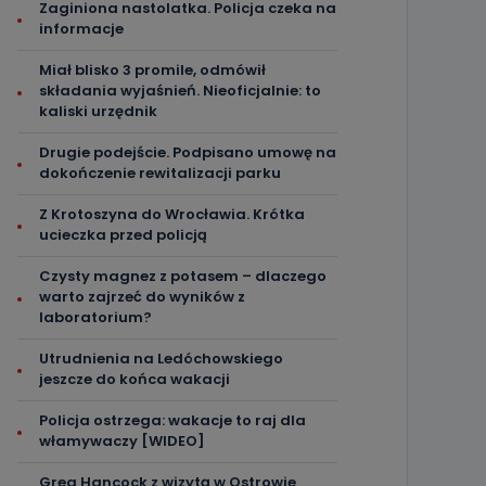
Zaginiona nastolatka. Policja czeka na
informacje
Miał blisko 3 promile, odmówił
składania wyjaśnień. Nieoficjalnie: to
kaliski urzędnik
Drugie podejście. Podpisano umowę na
dokończenie rewitalizacji parku
Z Krotoszyna do Wrocławia. Krótka
ucieczka przed policją
Czysty magnez z potasem – dlaczego
warto zajrzeć do wyników z
laboratorium?
Utrudnienia na Ledóchowskiego
jeszcze do końca wakacji
Policja ostrzega: wakacje to raj dla
włamywaczy [WIDEO]
Greg Hancock z wizytą w Ostrowie