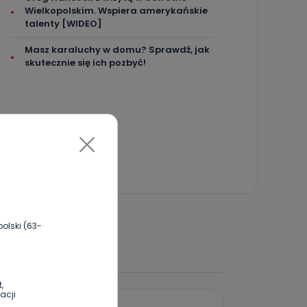
Wielkopolskim. Wspiera amerykańskie
talenty [WIDEO]
Masz karaluchy w domu? Sprawdź, jak
skutecznie się ich pozbyć!
olski (63-
 DO DYSKUSJI
,
acji