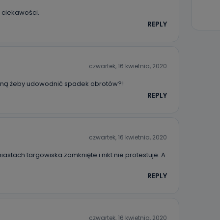
danych osobowych dotyczących Państwa oraz uzyskania ich kopii, a tak
z ciekawości.
ia, usunięcia danych, ograniczenia ich przetwarzania oraz prawo wniesi
c ich przetwarzania.
REPLY
 Państwa dane osobowe będą przechowywane?
ania zgody lub, jeśli dane będą przetwarzane na podstawie prawnie
 celu administratora – do momentu wniesienia sprzeciwu.
czwartek, 16 kwietnia, 2020
ne osobowe przetwarzamy?
alną żeby udowodnić spadek obrotów?!
REPLY
kategorie Państwa danych osobowych to dane, które pochodzą bezpośred
ostały przekazane w Państwa imieniu) lub dane osobowe, które zostały ze
ie dostępnych, w szczególności: imię i nazwisko, adres e-mail, telefon kon
ndencyjny. Odbiorcą Pastwa danych osobowych są pracownicy i współp
 wspomagający administratora w jego biznesowej działalności.
czwartek, 16 kwietnia, 2020
aktować się z inspektorem danych osobowych?
iastach targowiska zamknięte i nikt nie protestuje. A
ić pod numerem telefonu 62 735-51-05 lub e-mailowo pod adresem:
t.pl
REPLY
czwartek, 16 kwietnia, 2020