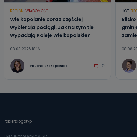
REGION
WIADOMOŚCI
HOT
RE
Wielkopolanie coraz częściej
Blisk
wybierają pociągi. Jak na tym tle
gmini
wypadają Koleje Wielkopolskie?
zamie
08.08.2026 18:16
08.08.20
0
Paulina Szczepaniak
Pobierz logotyp