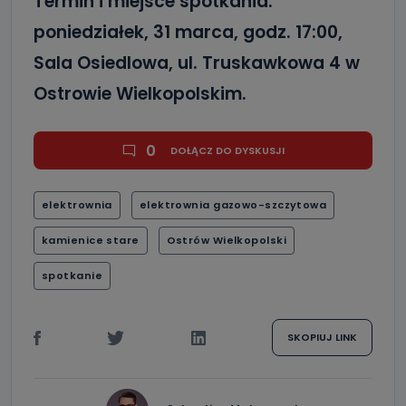
Termin i miejsce spotkania:
poniedziałek, 31 marca, godz. 17:00,
Sala Osiedlowa, ul. Truskawkowa 4 w
Ostrowie Wielkopolskim.
0
DOŁĄCZ DO DYSKUSJI
elektrownia
elektrownia gazowo-szczytowa
kamienice stare
Ostrów Wielkopolski
spotkanie
SKOPIUJ LINK