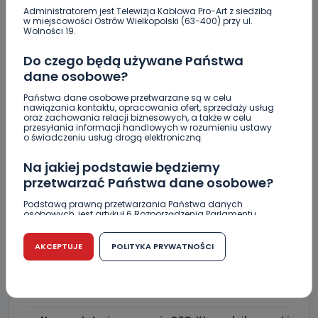
Upały i burze. Porady dla właścicieli zwierząt
Administratorem jest Telewizja Kablowa Pro-Art z siedzibą
[WIDEO]
w miejscowości Ostrów Wielkopolski (63-400) przy ul.
Wolności 19.
Raulin, Witkowska, Marciniak, Kowalska. "Odyseja
Do czego będą używane Państwa
Antonińska" dzień drugi [FOTO]
dane osobowe?
Auto rozbite na drzewie. Poszkodowani nie mogli z
Państwa dane osobowe przetwarzane są w celu
niego wyjść [FOTO]
nawiązania kontaktu, opracowania ofert, sprzedaży usług
oraz zachowania relacji biznesowych, a także w celu
przesyłania informacji handlowych w rozumieniu ustawy
Nastolatek w szpitalu po zderzeniu osobówki z
o świadczeniu usług drogą elektroniczną.
motocyklem
Na jakiej podstawie będziemy
Uważaj na oszustwo! Przychodzą maile z
przetwarzać Państwa dane osobowe?
fałszywego e-Urzędu Skarbowego
Podstawą prawną przetwarzania Państwa danych
Jak wybrać prostownicę do włosów puszących się i
osobowych, jest artykuł 6 Rozporządzenia Parlamentu
elektryzujących?
Europejskiego i Rady (UE) 2016/679 z dnia 27 kwietnia 2016
r. w sprawie ochrony osób fizycznych w związku z
przetwarzaniem danych osobowych w sprawie
AKCEPTUJE
POLITYKA PRYWATNOŚCI
Jakość wody wróciła (prawie) do normy. Jest
swobodnego przepływu takich danych oraz uchylenia
komunikat sanepidu
dyrektywy 95/46/WE (RODO).
Czy jest możliwość cofnięcia zgody?
Zatrzymany w Sośniach. Za połamane tablice
Podanie danych osobowych jest dobrowolne, nie jest