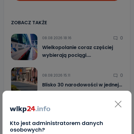
ZOBACZ TAKŻE
0
08.08.2026 18:16
Wielkopolanie coraz częściej
wybierają pociągi.…
0
08.08.2026 15:11
Blisko 30 narodowości w jednej…
4
08.08.2026 12:08
Co się stanie z bluszczem…
Kto jest administratorem danych
osobowych?