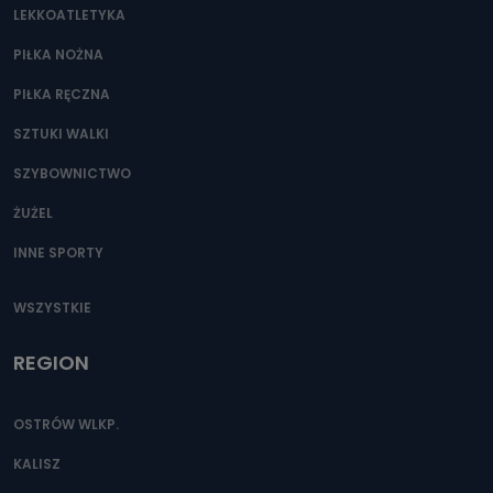
LEKKOATLETYKA
Przetwarzane kategorie Państwa danych osobowych to
dane, które pochodzą bezpośrednio od Państwa (lub
zostały przekazane w Państwa imieniu) lub dane osobowe,
PIŁKA NOŻNA
które zostały zebrane ze źródeł publicznie dostępnych, w
szczególności: imię i nazwisko, adres e-mail, telefon
PIŁKA RĘCZNA
kontaktowy, adres korespondencyjny. Odbiorcą Pastwa
danych osobowych są pracownicy i współpracownicy
oraz partnerzy wspomagający administratora w jego
SZTUKI WALKI
biznesowej działalności.
SZYBOWNICTWO
Jak skontaktować się z inspektorem
danych osobowych?
ŻUŻEL
Można to zrobić pod numerem telefonu 62 735-51-05 lub
INNE SPORTY
e-mailowo pod adresem: poczta@tvproart.pl
WSZYSTKIE
REGION
OSTRÓW WLKP.
KALISZ