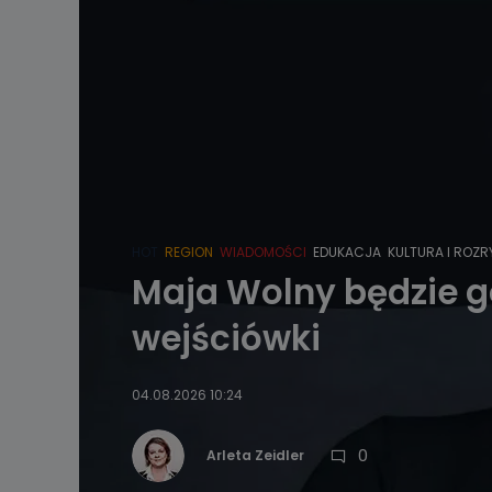
HOT
REGION
WIADOMOŚCI
EDUKACJA
KULTURA I ROZ
Maja Wolny będzie 
wejściówki
04.08.2026 10:24
0
Arleta Zeidler