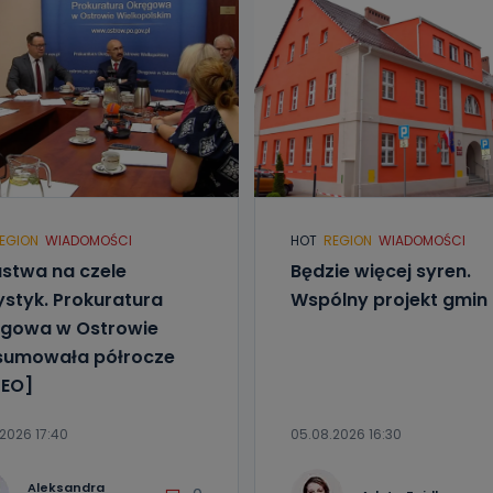
EGION
WIADOMOŚCI
HOT
REGION
WIADOMOŚCI
stwa na czele
Będzie więcej syren.
ystyk. Prokuratura
Wspólny projekt gmin
gowa w Ostrowie
sumowała półrocze
EO]
2026 17:40
05.08.2026 16:30
Aleksandra