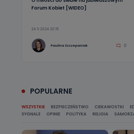
O miłości do siebie na jubileuszowym
ich sprostowan
sprzeciwu wobe
Forum Kobiet [WIDEO]
Do kiedy
Do czasu wycof
24.11.2024 20:15
uzasadnionego
Jakie da
0
Paulina Szczepaniak
Przetwarzane 
Państwa (lub z
źródeł publiczn
adres korespo
oraz partnerzy
Jak skont
POPULARNE
Można to zrob
poczta@tvproar
WSZYSTKIE
BEZPIECZEŃSTWO
CIEKAWOSTKI
E
SYGNALE
OPINIE
POLITYKA
RELIGIA
SAMORZ