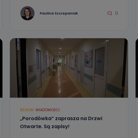
0
Paulina Szczepaniak
REGION
WIADOMOŚCI
„Porodówka” zaprasza na Drzwi
Otwarte. Są zapisy!