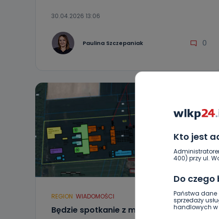
30.04.2026 13:06
0
Paulina Szczepaniak
Kto jest 
Administratore
400) przy ul. Wo
Do czego
Państwa dane o
REGION
WIADOMOŚCI
sprzedaży usłu
handlowych w r
Będzie spotkanie z mieszkańcami ws.