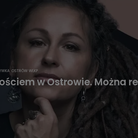
RYWKA
OSTRÓW WLKP.
gościem w Ostrowie. Można 