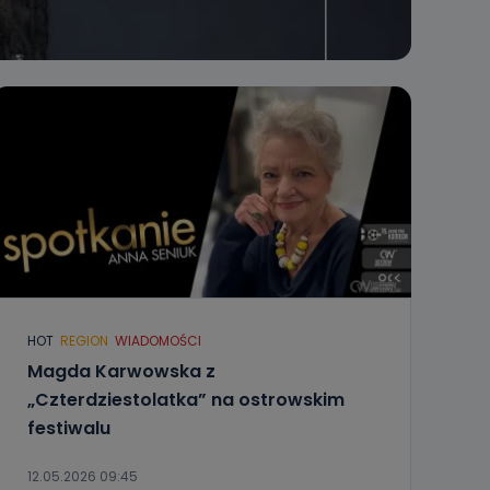
HOT
REGION
WIADOMOŚCI
Magda Karwowska z
„Czterdziestolatka” na ostrowskim
festiwalu
12.05.2026 09:45