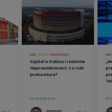
HOT
REGION
WIADOMOŚCI
HOT
Szpital w Kaliszu i rzekome
„Ma
nieprawidłowości. Co robi
pr
prokuratura?
pr
Tel
05.08.2026 15:42
05.
Sebastian