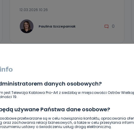
12.03.2026 10:26
0
Paulina Szczepaniak
administratorem danych osobowych?
m jest Telewizja Kablowa Pro-Art z siedzibą w miejscowości Ostrów Wielkop
lności 19.
 będą używane Państwa dane osobowe?
sobowe przetwarzane są w celu nawiązania kontaktu, opracowania ofert
REGION
WIADOMOŚCI
g oraz zachowania relacji biznesowych, a także w celu przesyłania inform
ozumieniu ustawy o świadczeniu usług drogą elektroniczną.
Krematorium – głos mieszkańców.