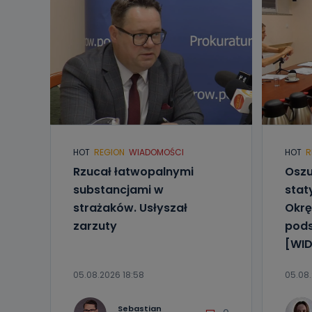
HOT
REGION
WIADOMOŚCI
HOT
R
Rzucał łatwopalnymi
Oszu
substancjami w
stat
strażaków. Usłyszał
Okrę
zarzuty
pod
[WID
05.08.2026 18:58
05.08.
Sebastian