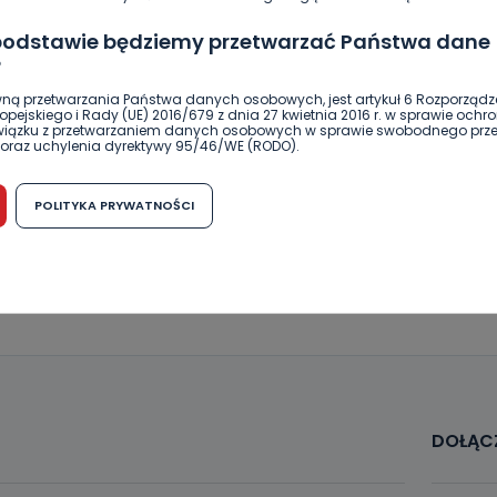
DOŁĄCZ DO DYSKUSJI
 podstawie będziemy przetwarzać Państwa dane
?
elkopolski
sesja
sesja Rady Miejskiej
ną przetwarzania Państwa danych osobowych, jest artykuł 6 Rozporządz
pejskiego i Rady (UE) 2016/679 z dnia 27 kwietnia 2016 r. w sprawie ochr
związku z przetwarzaniem danych osobowych w sprawie swobodnego prz
oraz uchylenia dyrektywy 95/46/WE (RODO).
SKOPIUJ LINK
możliwość cofnięcia zgody?
POLITYKA PRYWATNOŚCI
h osobowych jest dobrowolne, nie jest wymogiem ustawowym lub umo
runku zawarcia umowy. Cofnięcie zgody jest możliwe na każdym etapie i ni
NAPISZ DO AUTORA
dnymi negatywnymi konsekwencjami. Cofnięcia zgody można dokonać w
 (e-mail, poczta tradycyjna) tak, aby dotarła do wiadomości Telewizji 
ibą w miejscowości Ostrów Wielkopolski (63-400) przy ul. Wolności 19.
komu możemy przekazać Państwa dane?
wa Pro-Art z siedzibą w miejscowości Ostrów Wielkopolski (63-400) przy u
uje Państwa danych osobowych podmiotom trzecim, jak również nie są on
e w procesach zautomatyzowanego profilowania.
DOŁĄCZ
Państwo zrobić z przekazanymi nam danymi?
zgody na przetwarzanie danych osobowych, mają Państwo prawo do żąd
wa Pro-Art z siedzibą w miejscowości Ostrów Wielkopolski (63-400) przy ul