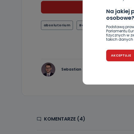
4
Na jakiej
osobowe
absolutorium
Beata Klimek
Ostrów Wi
Podstawą praw
Parlamentu Euro
fizycznych w 
takich danych 
Czy jest 
AKCEPTUJE
Podanie danyc
nie stanowi wa
związane z ża
Sebastian Matyszczak
wybrany sposób
Pro-Art z siedz
Kiedy i 
Telewizja Kablo
19 nie przekaz
wykorzystywan
KOMENTARZE (4)
Co mogą 
Po wyrażeniu 
Telewizji Kablo