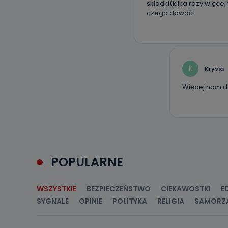
skladki(kilka razy więce
czego dawać!
K
Krysia
Więcej nam dal
POPULARNE
WSZYSTKIE
BEZPIECZEŃSTWO
CIEKAWOSTKI
E
SYGNALE
OPINIE
POLITYKA
RELIGIA
SAMORZ