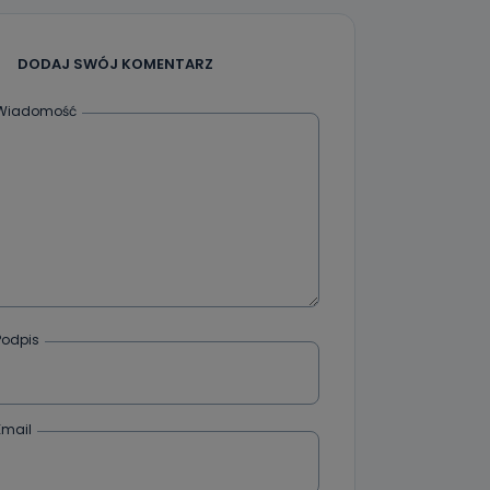
że żądania
enia
DODAJ SWÓJ KOMENTARZ
Wiadomość
nio od
brane ze
taktowy,
racownicy
Podpis
Email