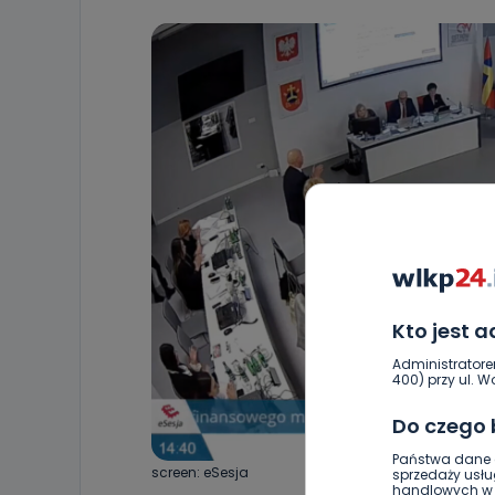
Kto jest 
Administratore
400) przy ul. Wo
Do czego
Państwa dane o
screen: eSesja
sprzedaży usłu
handlowych w r