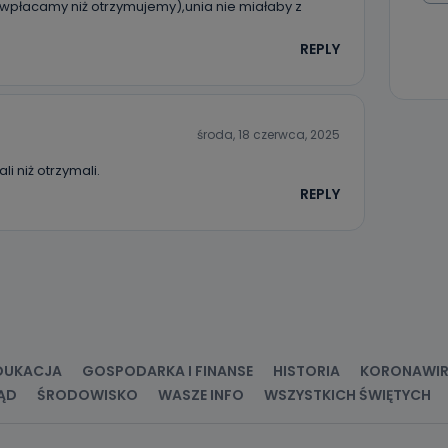
j wpłacamy niż otrzymujemy),unia nie miałaby z
REPLY
środa, 18 czerwca, 2025
i niż otrzymali.
REPLY
DUKACJA
GOSPODARKA I FINANSE
HISTORIA
KORONAWI
ĄD
ŚRODOWISKO
WASZE INFO
WSZYSTKICH ŚWIĘTYCH