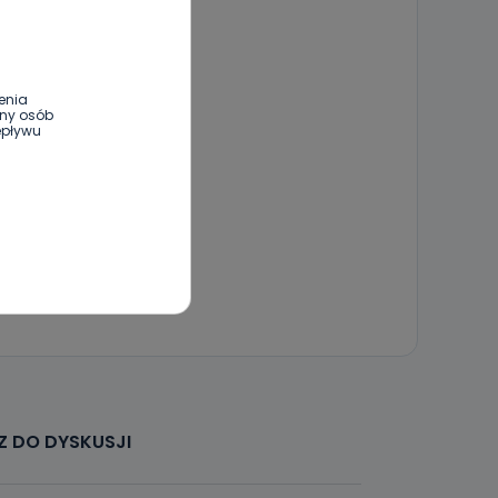
enia
ony osób
epływu
wnym oraz
e jest to
 dowolny,
Kablowej
l. Wolności
e
 DO DYSKUSJI
ania od
. Wolności