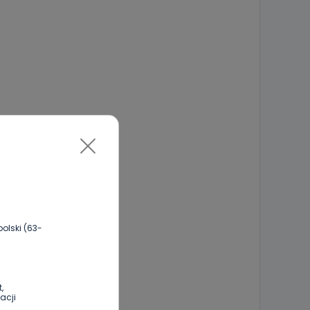
olski (63-
,
acji