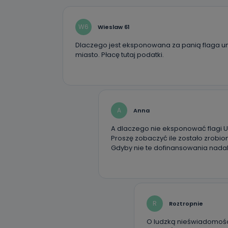
19 dostępu do 
ich sprostowan
sprzeciwu wobe
W6
Wieslaw 61
Do kiedy
Dlaczego jest eksponowana za panią flaga unii
miasto. Płacę tutaj podatki.
Do czasu wycof
uzasadnionego
Jakie da
Przetwarzane 
Państwa (lub z
A
Anna
źródeł publiczn
adres korespo
A dlaczego nie eksponować flagi 
oraz partnerzy
Proszę zobaczyć ile zostało zrobio
Gdyby nie te dofinansowania nadal
Jak skont
Można to zrob
poczta@tvproar
R
Roztropnie
O ludzką nieświadomośc