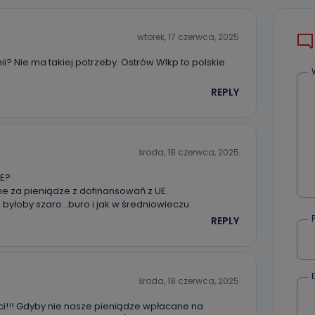
danych osobowych dotyczących Państwa oraz uzyskania ich kopii, a tak
ia, usunięcia danych, ograniczenia ich przetwarzania oraz prawo wniesi
c ich przetwarzania.
wtorek, 17 czerwca, 2025
 Państwa dane osobowe będą przechowywane?
? Nie ma takiej potrzeby. Ostrów Wlkp to polskie
ania zgody lub, jeśli dane będą przetwarzane na podstawie prawnie
 celu administratora – do momentu wniesienia sprzeciwu.
REPLY
ne osobowe przetwarzamy?
kategorie Państwa danych osobowych to dane, które pochodzą bezpośred
ostały przekazane w Państwa imieniu) lub dane osobowe, które zostały ze
środa, 18 czerwca, 2025
ie dostępnych, w szczególności: imię i nazwisko, adres e-mail, telefon kon
ndencyjny. Odbiorcą Pastwa danych osobowych są pracownicy i współp
UE?
 wspomagający administratora w jego biznesowej działalności.
ne za pieniądze z dofinansowań z UE.
 byłoby szaro…buro i jak w średniowieczu.
aktować się z inspektorem danych osobowych?
REPLY
ić pod numerem telefonu 62 735-51-05 lub e-mailowo pod adresem:
t.pl
środa, 18 czerwca, 2025
i!!! Gdyby nie nasze pieniądze wpłacane na