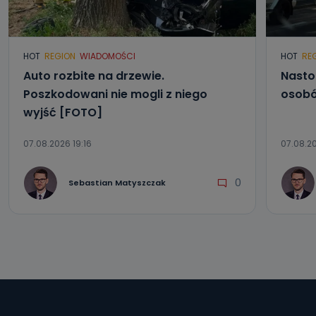
HOT
REGION
WIADOMOŚCI
HOT
RE
Auto rozbite na drzewie.
Nasto
Poszkodowani nie mogli z niego
osobó
wyjść [FOTO]
07.08.2026 19:16
07.08.20
0
Sebastian Matyszczak