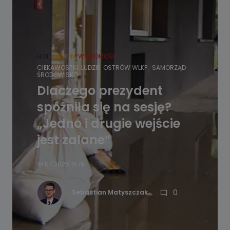
HOT
REGION
WIADOMOŚCI
CIEKAWOSTKI
LUDZIE
OSTRÓW WLKP.
SAMORZĄD
ŚRODOWISKO
Dlaczego prezydent
spóźniła się na sesję?
„Jedno i drugie wejście
jest zalane”
15.07.2026 15:19
0
Sebastian Matyszczak