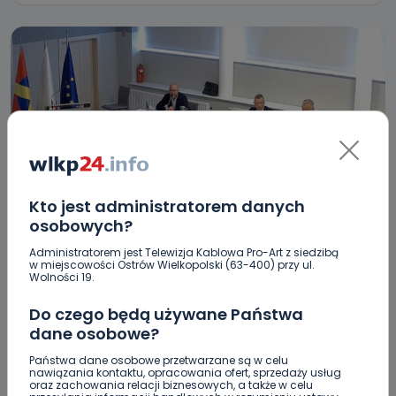
Kto jest administratorem danych
HOT
REGION
SPORT
osobowych?
Górski: „To zaufanie u wielu spadło do
Administratorem jest Telewizja Kablowa Pro-Art z siedzibą
w miejscowości Ostrów Wielkopolski (63-400) przy ul.
poziomu zero”
Wolności 19.
27.08.2025 14:05
Do czego będą używane Państwa
dane osobowe?
1
Sebastian Matyszczak
Państwa dane osobowe przetwarzane są w celu
nawiązania kontaktu, opracowania ofert, sprzedaży usług
oraz zachowania relacji biznesowych, a także w celu