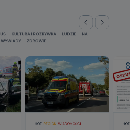
nio od
brane ze
taktowy,
racownicy
RUS
KULTURA I ROZRYWKA
LUDZIE
NA
WYWIADY
ZDROWIE
HOT
REGION
WIADOMOŚCI
HOT