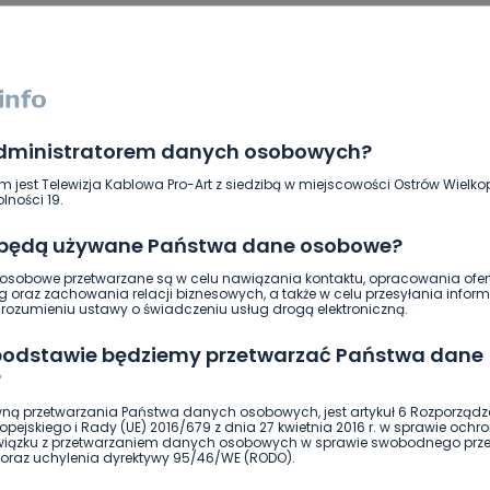
administratorem danych osobowych?
m jest Telewizja Kablowa Pro-Art z siedzibą w miejscowości Ostrów Wielkop
lności 19.
 będą używane Państwa dane osobowe?
sobowe przetwarzane są w celu nawiązania kontaktu, opracowania ofert
g oraz zachowania relacji biznesowych, a także w celu przesyłania inform
ierwszy!
DOŁĄCZ
ozumieniu ustawy o świadczeniu usług drogą elektroniczną.
 podstawie będziemy przetwarzać Państwa dane
?
ną przetwarzania Państwa danych osobowych, jest artykuł 6 Rozporządz
pejskiego i Rady (UE) 2016/679 z dnia 27 kwietnia 2016 r. w sprawie ochr
związku z przetwarzaniem danych osobowych w sprawie swobodnego prz
oraz uchylenia dyrektywy 95/46/WE (RODO).