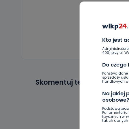
Kto jest 
Administratore
400) przy ul. Wo
Do czego
Państwa dane o
sprzedaży usłu
Skomentuj ten wpis jako p
handlowych w r
Na jakiej
osobowe
Podstawą praw
Parlamentu Euro
fizycznych w 
takich danych 