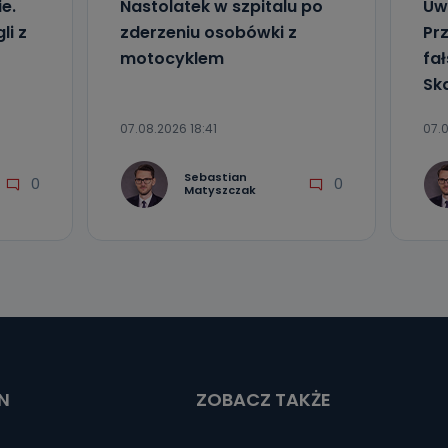
e.
Nastolatek w szpitalu po
Uw
li z
zderzeniu osobówki z
Pr
motocyklem
fa
Sk
07.08.2026 18:41
07.
Sebastian
0
0
Matyszczak
N
ZOBACZ TAKŻE