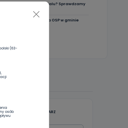
Ile jest klimy w szpitalu? Sprawdzamy
w regionie
Więcej pieniędzy dla OSP w gminie
Ostrów.
olski (63-
,
acji
 DO DYSKUSJI
enia
DODAJ SWÓJ KOMENTARZ
ony osób
epływu
Wiadomość