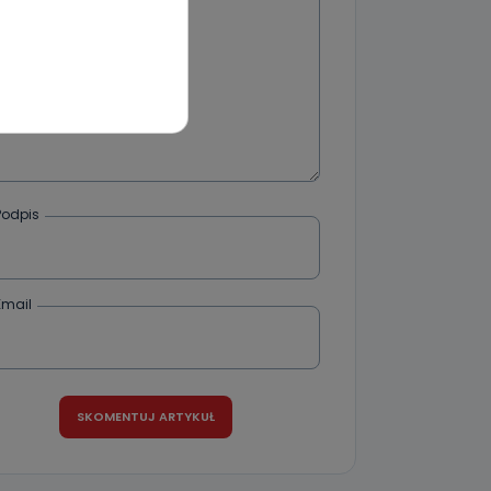
wnym oraz
e jest to
 dowolny,
Kablowej
l. Wolności
e
Podpis
ania od
Email
. Wolności
że żądania
enia