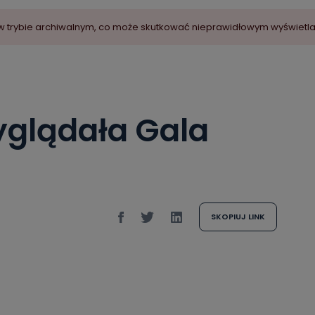
ny w trybie archiwalnym, co może skutkować nieprawidłowym wyświetl
yglądała Gala
SKOPIUJ LINK