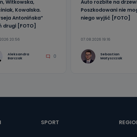
in, Witkowska,
Auto rozbite na drzewi
iniak, Kowalska.
Poszkodowani nie mog
seja Antonińska”
niego wyjść [FOTO]
ń drugi [FOTO]
2026 20:56
07.08.2026 19:16
Aleksandra
Sebastian
0
Barczak
Matyszczak
I
SPORT
REGIO