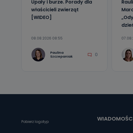
Upały i burze. Porady dla
Raul
właścicieli zwierząt
Marc
[WIDEO]
„Ody
dzie
08.08.2026 08:55
07.08.
Paulina
0
Szczepaniak
WIADOMOŚC
Pobierz logotyp