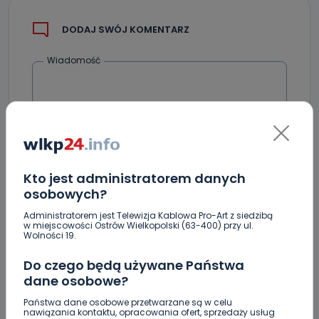
DODAJ SWÓJ KOMENTARZ
Wiadomość
Kto jest administratorem danych
osobowych?
Podpis
Administratorem jest Telewizja Kablowa Pro-Art z siedzibą
w miejscowości Ostrów Wielkopolski (63-400) przy ul.
Wolności 19.
Do czego będą używane Państwa
Email
dane osobowe?
Państwa dane osobowe przetwarzane są w celu
nawiązania kontaktu, opracowania ofert, sprzedaży usług