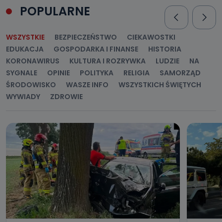
POPULARNE
Do kiedy Państwa dane osobowe będą
przechowywane?
WSZYSTKIE
BEZPIECZEŃSTWO
CIEKAWOSTKI
Do czasu wycofania zgody lub, jeśli dane będą
EDUKACJA
GOSPODARKA I FINANSE
HISTORIA
przetwarzane na podstawie prawnie uzasadnionego celu
administratora – do momentu wniesienia sprzeciwu.
KORONAWIRUS
KULTURA I ROZRYWKA
LUDZIE
NA
SYGNALE
OPINIE
POLITYKA
RELIGIA
SAMORZĄD
Jakie dane osobowe przetwarzamy?
ŚRODOWISKO
WASZE INFO
WSZYSTKICH ŚWIĘTYCH
Przetwarzane kategorie Państwa danych osobowych to
WYWIADY
ZDROWIE
dane, które pochodzą bezpośrednio od Państwa (lub
zostały przekazane w Państwa imieniu) lub dane osobowe,
które zostały zebrane ze źródeł publicznie dostępnych, w
szczególności: imię i nazwisko, adres e-mail, telefon
kontaktowy, adres korespondencyjny. Odbiorcą Pastwa
danych osobowych są pracownicy i współpracownicy
oraz partnerzy wspomagający administratora w jego
biznesowej działalności.
Jak skontaktować się z inspektorem
danych osobowych?
Można to zrobić pod numerem telefonu 62 735-51-05 lub
e-mailowo pod adresem: poczta@tvproart.pl