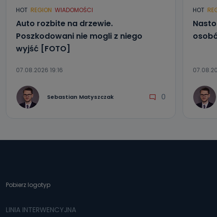
HOT
REGION
WIADOMOŚCI
HOT
RE
Auto rozbite na drzewie.
Nasto
Poszkodowani nie mogli z niego
osobó
wyjść [FOTO]
07.08.2026 19:16
07.08.20
0
Sebastian Matyszczak
Pobierz logotyp
LINIA INTERWENCYJNA