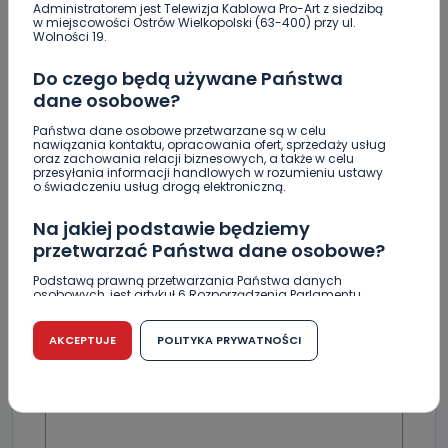
lepszego seoznu
Administratorem jest Telewizja Kablowa Pro-Art z siedzibą
w miejscowości Ostrów Wielkopolski (63-400) przy ul.
Wolności 19.
Za miesiąc Narodowe Czytanie. W tym roku padło
na „Dziady”
Do czego będą używane Państwa
dane osobowe?
Państwa dane osobowe przetwarzane są w celu
nawiązania kontaktu, opracowania ofert, sprzedaży usług
oraz zachowania relacji biznesowych, a także w celu
przesyłania informacji handlowych w rozumieniu ustawy
Skomentuj ten wpis jako pierwszy!
o świadczeniu usług drogą elektroniczną.
Na jakiej podstawie będziemy
DOŁĄCZ DO DYSKUSJI
przetwarzać Państwa dane osobowe?
Podstawą prawną przetwarzania Państwa danych
osobowych, jest artykuł 6 Rozporządzenia Parlamentu
Europejskiego i Rady (UE) 2016/679 z dnia 27 kwietnia 2016
r. w sprawie ochrony osób fizycznych w związku z
przetwarzaniem danych osobowych w sprawie
AKCEPTUJE
POLITYKA PRYWATNOŚCI
DODAJ SWÓJ KOMENTARZ
swobodnego przepływu takich danych oraz uchylenia
dyrektywy 95/46/WE (RODO).
Wiadomość
Czy jest możliwość cofnięcia zgody?
Podanie danych osobowych jest dobrowolne, nie jest