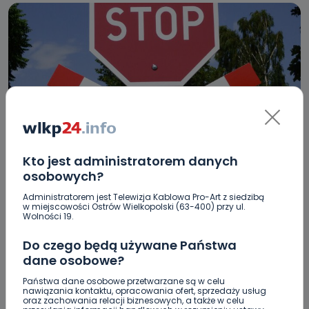
REGION
WIADOMOŚCI
Kto jest administratorem danych
Gigantyczne utrudnienia na kolei.
osobowych?
Komunikacja zastępcza, opóźnione pociągi
Administratorem jest Telewizja Kablowa Pro-Art z siedzibą
w miejscowości Ostrów Wielkopolski (63-400) przy ul.
Wolności 19.
03.08.2024 11:33
Do czego będą używane Państwa
dane osobowe?
2
Sebastian Matyszczak
Państwa dane osobowe przetwarzane są w celu
nawiązania kontaktu, opracowania ofert, sprzedaży usług
oraz zachowania relacji biznesowych, a także w celu