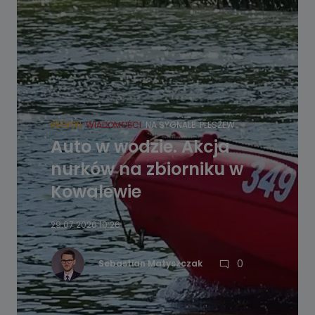
REGION
WIADOMOŚCI
NA SYGNALE
PLESZEW
Auto w wodzie. Akcja
nurków na zbiorniku w
Kowalewie
29.07.2026 10:26
0
Sebastian Matyszczak