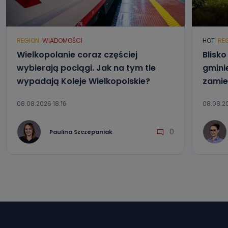
REGION
WIADOMOŚCI
HOT
RE
Wielkopolanie coraz częściej
Blisk
wybierają pociągi. Jak na tym tle
gmini
wypadają Koleje Wielkopolskie?
zamie
08.08.2026 18:16
08.08.20
0
Paulina Szczepaniak