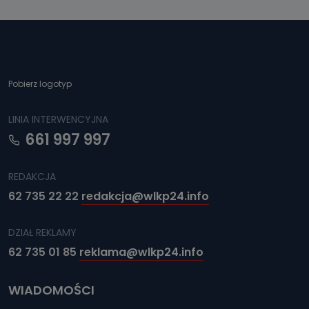
danych osobowych?
Można to zrobić pod numerem telefonu 62 735-51-05 lub
e-mailowo pod adresem: poczta@tvproart.pl
Pobierz logotyp
LINIA INTERWENCYJNA
661 997 997
REDAKCJA
62 735 22 22
redakcja@wlkp24.info
DZIAŁ REKLAMY
62 735 01 85
reklama@wlkp24.info
WIADOMOŚCI