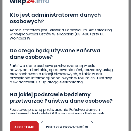
Kto jest administratorem danych
osobowych?
DODAJ SWÓJ KOMENTARZ
Administratorem jest Telewizja Kablowa Pro-Art z siedzibą
w miejscowości Ostrów Wielkopolski (63-400) przy ul.
Wolności 19.
Wiadomość
Do czego będą używane Państwa
dane osobowe?
Państwa dane osobowe przetwarzane są w celu
nawiązania kontaktu, opracowania ofert, sprzedaży usług
oraz zachowania relacji biznesowych, a także w celu
przesyłania informacji handlowych w rozumieniu ustawy
o świadczeniu usług drogą elektroniczną.
Na jakiej podstawie będziemy
przetwarzać Państwa dane osobowe?
Podpis
Podstawą prawną przetwarzania Państwa danych
osobowych, jest artykuł 6 Rozporządzenia Parlamentu
Europejskiego i Rady (UE) 2016/679 z dnia 27 kwietnia 2016
r. w sprawie ochrony osób fizycznych w związku z
Email
przetwarzaniem danych osobowych w sprawie
AKCEPTUJE
POLITYKA PRYWATNOŚCI
swobodnego przepływu takich danych oraz uchylenia