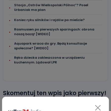
Stacja „Ostrów Wielkopolski Północ”? Poseł
Urbaniak ma plan
Koniec ryku silników i rajdów po mieście?
Rasmussen po pierwszych sparingach: obrona
naszą bazą! [WIDEO]
Aquapark wraca do gry. Będą konsultacje
społeczne? [WIDEO]
Ręka dziecka zakleszczona w urządzeniu
kuchennym. Lądował LPR
Skomentuj ten wpis jako pierwszy!
DOŁĄCZ DO DYSKUSJI