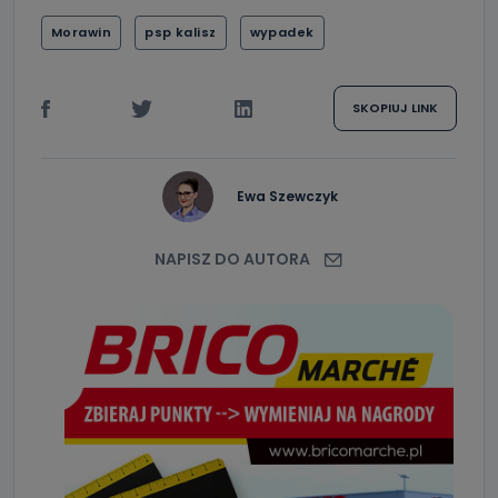
Morawin
psp kalisz
wypadek
SKOPIUJ LINK
Ewa Szewczyk
NAPISZ DO AUTORA