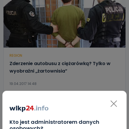
REGION
Zderzenie autobusu z ciężarówką? Tylko w
wyobraźni „żartownisia”
19.04.2017 14:48
0
Archiwum wlkp24.info
Kto jest administratorem danych
osobowych?