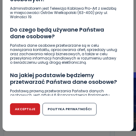
POPULARNE
Administratorem jest Telewizja Kablowa Pro-Art z siedzibą
w miejscowości Ostrów Wielkopolski (63-400) przy ul.
Wolności 19.
WSZYSTKIE
BEZPIECZEŃSTWO
CIEKAWOSTKI
EDUKACJA
GOSPODARKA I FINANSE
HISTORIA
Do czego będą używane Państwa
KORONAWIRUS
KULTURA I ROZRYWKA
LUDZIE
NA
dane osobowe?
SYGNALE
OPINIE
POLITYKA
RELIGIA
SAMORZĄD
Państwa dane osobowe przetwarzane są w celu
ŚRODOWISKO
WASZE INFO
WSZYSTKICH ŚWIĘTYCH
nawiązania kontaktu, opracowania ofert, sprzedaży usług
oraz zachowania relacji biznesowych, a także w celu
WYWIADY
ZDROWIE
przesyłania informacji handlowych w rozumieniu ustawy
o świadczeniu usług drogą elektroniczną.
Na jakiej podstawie będziemy
przetwarzać Państwa dane osobowe?
Podstawą prawną przetwarzania Państwa danych
osobowych, jest artykuł 6 Rozporządzenia Parlamentu
Europejskiego i Rady (UE) 2016/679 z dnia 27 kwietnia 2016
r. w sprawie ochrony osób fizycznych w związku z
przetwarzaniem danych osobowych w sprawie
AKCEPTUJE
POLITYKA PRYWATNOŚCI
swobodnego przepływu takich danych oraz uchylenia
dyrektywy 95/46/WE (RODO).
Czy jest możliwość cofnięcia zgody?