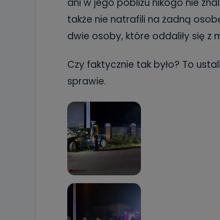
ani w jego pobliżu nikogo nie znal
także nie natrafili na żadną o
dwie osoby, które oddaliły się z 
Czy faktycznie tak było? To ustal
sprawie.