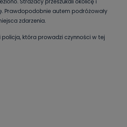
eziono. Strażacy przeszukali okolicę i
sobę. Prawdopodobnie autem podróżowały
miejsca zdarzenia.
i policja, która prowadzi czynności w tej