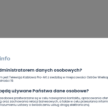
 z miejsca wypadku
administratorem danych osobowych?
m jest Telewizja Kablowa Pro-Art z siedzibą w miejscowości Ostrów Wielkop
lności 19.
SKOPIUJ LINK
 będą używane Państwa dane osobowe?
sobowe przetwarzane są w celu nawiązania kontaktu, opracowania ofert
NAPISZ DO AUTORA
g oraz zachowania relacji biznesowych, a także w celu przesyłania inform
ozumieniu ustawy o świadczeniu usług drogą elektroniczną.