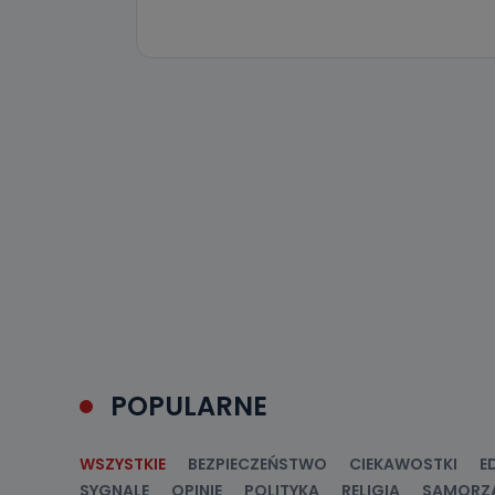
19 dostępu do 
ich sprostowan
sprzeciwu wobe
Do kiedy
Do czasu wycof
uzasadnionego
Jakie da
Przetwarzane 
Państwa (lub z
źródeł publiczn
adres korespo
oraz partnerzy
Jak skont
Można to zrob
poczta@tvproar
POPULARNE
WSZYSTKIE
BEZPIECZEŃSTWO
CIEKAWOSTKI
E
SYGNALE
OPINIE
POLITYKA
RELIGIA
SAMORZ