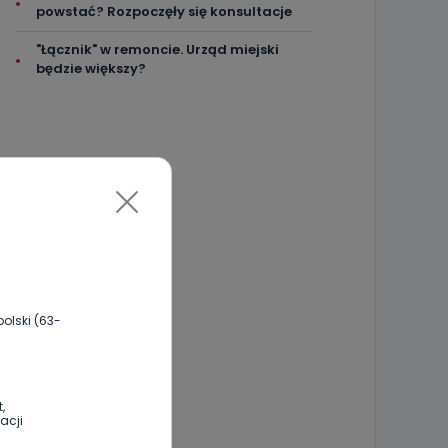
powstać? Rozpoczęły się konsultacje
"Łącznik" w remoncie. Urząd miejski
będzie większy?
olski (63-
,
acji