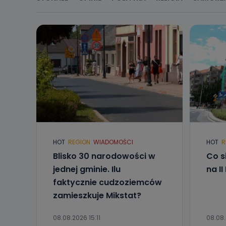
HOT
REGION
WIADOMOŚCI
HOT
R
Blisko 30 narodowości w
Co s
jednej gminie. Ilu
na I
faktycznie cudzoziemców
zamieszkuje Mikstat?
08.08.2026 15:11
08.08.