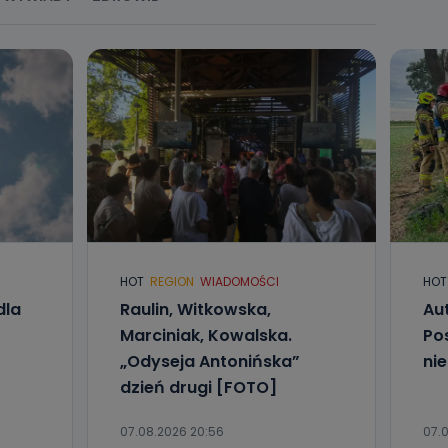
HOT
REGION
WIADOMOŚCI
HOT
dla
Raulin, Witkowska,
Aut
Marciniak, Kowalska.
Po
„Odyseja Antonińska”
ni
dzień drugi [FOTO]
07.08.2026 20:56
07.0