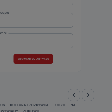
że żądania
enia
Podpis
Email
nio od
brane ze
taktowy,
racownicy
RUS
KULTURA I ROZRYWKA
LUDZIE
NA
WYWIADY
ZDROWIE