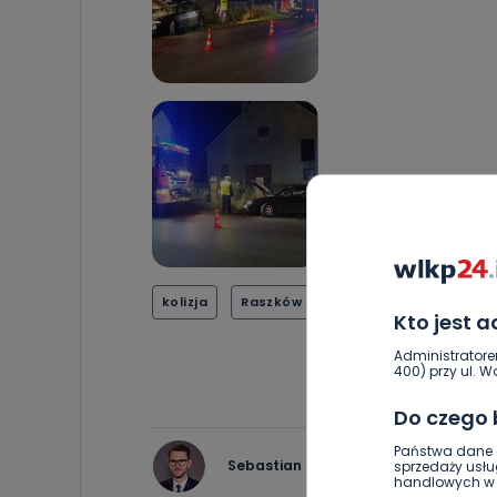
kolizja
Raszków
ucieczka
ucieczka
Kto jest 
Administratore
400) przy ul. Wo
Do czego
Państwa dane o
Sebastian Matyszczak
sprzedaży usłu
handlowych w r