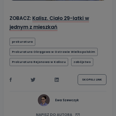
ZOBACZ:
Kalisz. Ciało 29-latki w
jednym z mieszkań
prokuratura
Prokuratura Okręgowa w Ostrowie Wielkopolskim
Prokuratura Rejonowa w Kaliszu
zabójstwo
SKOPIUJ LINK
Ewa Szewczyk
NAPISZ DO AUTORA