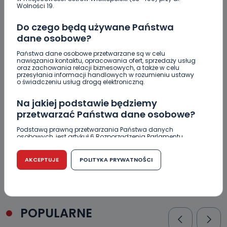
Wolności 19.
Do czego będą używane Państwa
dane osobowe?
Podpis
Państwa dane osobowe przetwarzane są w celu
nawiązania kontaktu, opracowania ofert, sprzedaży usług
oraz zachowania relacji biznesowych, a także w celu
przesyłania informacji handlowych w rozumieniu ustawy
o świadczeniu usług drogą elektroniczną.
Email
Na jakiej podstawie będziemy
przetwarzać Państwa dane osobowe?
Podstawą prawną przetwarzania Państwa danych
osobowych, jest artykuł 6 Rozporządzenia Parlamentu
Europejskiego i Rady (UE) 2016/679 z dnia 27 kwietnia 2016
r. w sprawie ochrony osób fizycznych w związku z
przetwarzaniem danych osobowych w sprawie
AKCEPTUJE
POLITYKA PRYWATNOŚCI
swobodnego przepływu takich danych oraz uchylenia
dyrektywy 95/46/WE (RODO).
Czy jest możliwość cofnięcia zgody?
Podanie danych osobowych jest dobrowolne, nie jest
POPULARNE
wymogiem ustawowym lub umownym oraz nie stanowi
warunku zawarcia umowy. Cofnięcie zgody jest możliwe