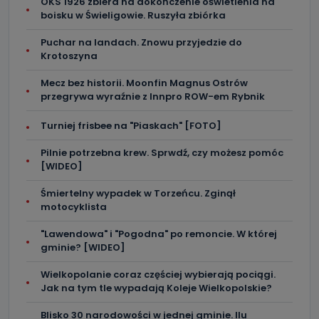
OKS 1926 zbiera na dokończenie oświetlenia na
boisku w Świeligowie. Ruszyła zbiórka
Puchar na landach. Znowu przyjedzie do
Krotoszyna
Mecz bez historii. Moonfin Magnus Ostrów
przegrywa wyraźnie z Innpro ROW-em Rybnik
Turniej frisbee na "Piaskach" [FOTO]
Pilnie potrzebna krew. Sprwdź, czy możesz pomóc
[WIDEO]
Śmiertelny wypadek w Torzeńcu. Zginął
motocyklista
"Lawendowa" i "Pogodna" po remoncie. W której
gminie? [WIDEO]
Wielkopolanie coraz częściej wybierają pociągi.
Jak na tym tle wypadają Koleje Wielkopolskie?
Blisko 30 narodowości w jednej gminie. Ilu