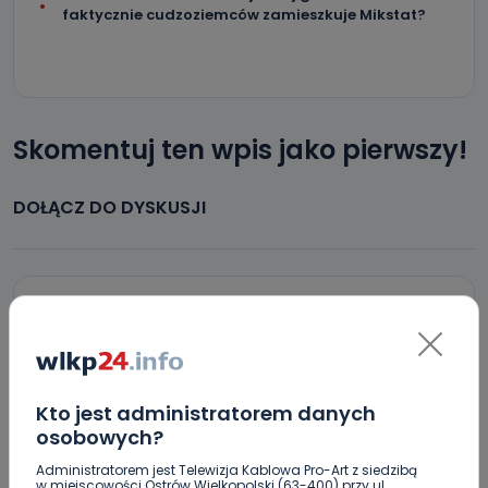
faktycznie cudzoziemców zamieszkuje Mikstat?
Skomentuj ten wpis jako pierwszy!
DOŁĄCZ DO DYSKUSJI
DODAJ SWÓJ KOMENTARZ
Wiadomość
Kto jest administratorem danych
osobowych?
Administratorem jest Telewizja Kablowa Pro-Art z siedzibą
w miejscowości Ostrów Wielkopolski (63-400) przy ul.