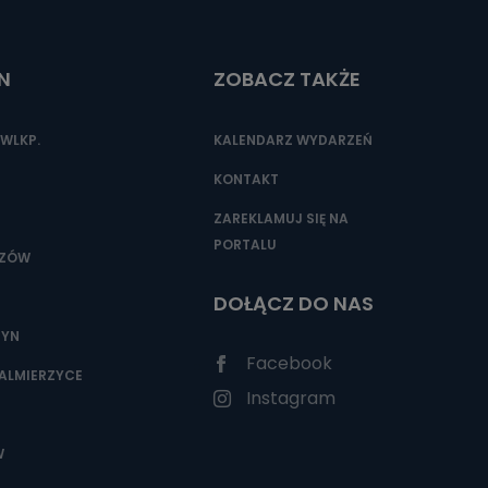
N
ZOBACZ TAKŻE
WLKP.
KALENDARZ WYDARZEŃ
KONTAKT
ZAREKLAMUJ SIĘ NA
PORTALU
SZÓW
DOŁĄCZ DO NAS
ZYN
Facebook
ALMIERZYCE
Instagram
W