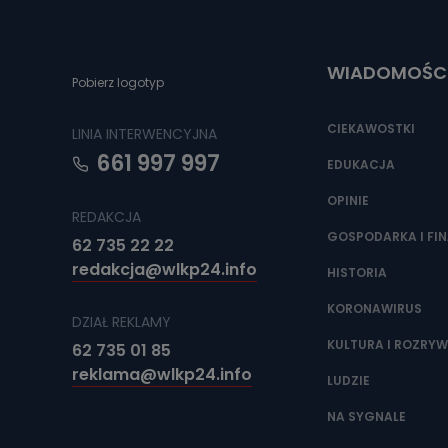
Można to zrob
poczta@tvproar
WIADOMOŚC
Pobierz logotyp
CIEKAWOSTKI
LINIA INTERWENCYJNA
661 997 997
EDUKACJA
OPINIE
REDAKCJA
GOSPODARKA I FI
62 735 22 22
redakcja@wlkp24.info
HISTORIA
KORONAWIRUS
DZIAŁ REKLAMY
KULTURA I ROZRY
62 735 01 85
reklama@wlkp24.info
LUDZIE
NA SYGNALE