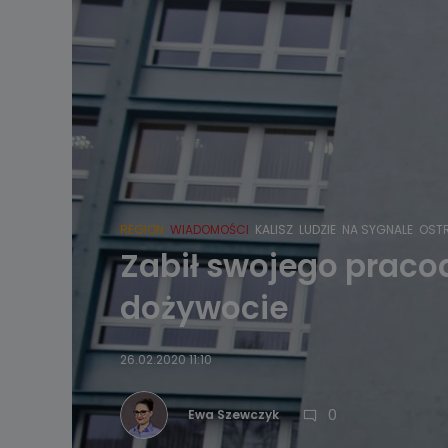
REGION
WIADOMOŚCI
KALISZ
LUDZIE
NA SYGNALE
OST
Zabił swojego praco
dożywocie
26.02.2020 11:10
0
Ewa Szewczyk