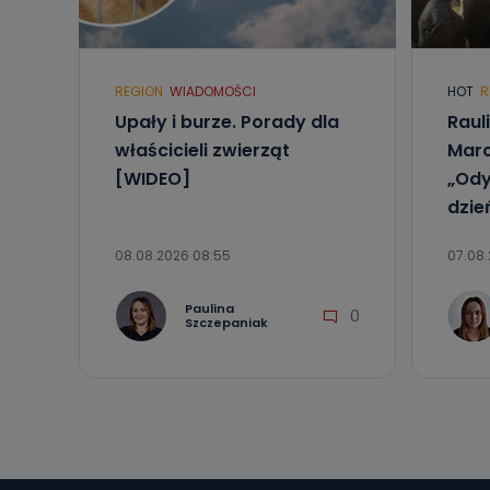
Telewizja Kablo
19 nie przekaz
wykorzystywan
Co mogą 
REGION
WIADOMOŚCI
HOT
R
Po wyrażeniu 
Upały i burze. Porady dla
Raul
Telewizji Kablo
właścicieli zwierząt
Marc
19 dostępu do 
ich sprostowan
[WIDEO]
„Ody
sprzeciwu wobe
dzie
Do kiedy
08.08.2026 08:55
07.08.
Do czasu wycof
uzasadnionego
Paulina
0
Jakie da
Szczepaniak
Przetwarzane 
Państwa (lub z
źródeł publiczn
adres korespo
oraz partnerzy
Jak skont