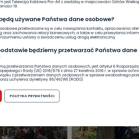
m jest Telewizja Kablowa Pro-Art z siedzibą w miejscowości Ostrów Wielkop
0
Sebastian Matyszczak
lności 19.
 będą używane Państwa dane osobowe?
sobowe przetwarzane są w celu nawiązania kontaktu, opracowania ofert
g oraz zachowania relacji biznesowych, a także w celu przesyłania inform
ozumieniu ustawy o świadczeniu usług drogą elektroniczną.
 podstawie będziemy przetwarzać Państwa dane
?
ną przetwarzania Państwa danych osobowych, jest artykuł 6 Rozporządz
DUKACJA
GOSPODARKA I FINANSE
HISTORIA
KORONAWI
pejskiego i Rady (UE) 2016/679 z dnia 27 kwietnia 2016 r. w sprawie ochr
związku z przetwarzaniem danych osobowych w sprawie swobodnego prz
ĄD
ŚRODOWISKO
WASZE INFO
WSZYSTKICH ŚWIĘTYCH
oraz uchylenia dyrektywy 95/46/WE (RODO).
możliwość cofnięcia zgody?
POLITYKA PRYWATNOŚCI
h osobowych jest dobrowolne, nie jest wymogiem ustawowym lub umo
runku zawarcia umowy. Cofnięcie zgody jest możliwe na każdym etapie i ni
dnymi negatywnymi konsekwencjami. Cofnięcia zgody można dokonać w
 (e-mail, poczta tradycyjna) tak, aby dotarła do wiadomości Telewizji 
ibą w miejscowości Ostrów Wielkopolski (63-400) przy ul. Wolności 19.
komu możemy przekazać Państwa dane?