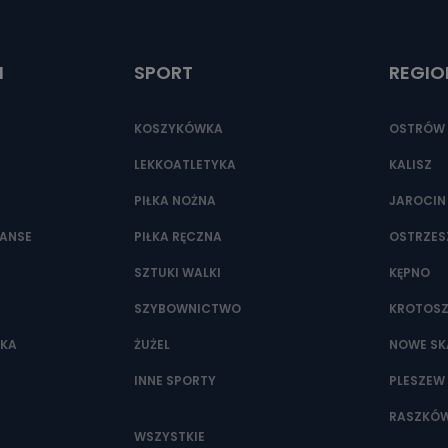
ić pod numerem telefonu 62 735-51-05 lub e-mailowo pod adresem:
t.pl
I
SPORT
REGIO
KOSZYKÓWKA
OSTRÓW 
LEKKOATLETYKA
KALISZ
PIŁKA NOŻNA
JAROCIN
NANSE
PIŁKA RĘCZNA
OSTRZE
SZTUKI WALKI
KĘPNO
SZYBOWNICTWO
KROTOS
WKA
ŻUŻEL
NOWE SK
INNE SPORTY
PLESZEW
RASZKÓ
WSZYSTKIE