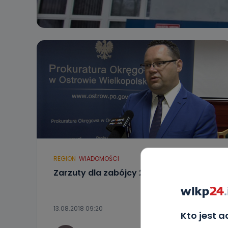
REGION
WIADOMOŚCI
Zarzuty dla zabójcy 29-latki z Kalisza
13.08.2018 09:20
Kto jest 