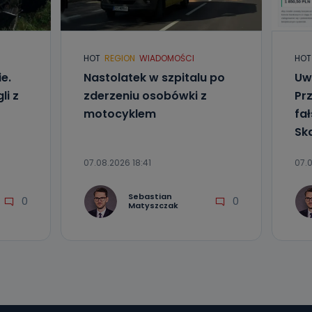
l. Wolności
e
HOT
REGION
WIADOMOŚCI
HOT
ania od
e.
Nastolatek w szpitalu po
Uw
. Wolności
li z
zderzeniu osobówki z
Pr
że żądania
enia
motocyklem
fa
Sk
07.08.2026 18:41
07.
Sebastian
0
0
Matyszczak
nio od
brane ze
taktowy,
racownicy