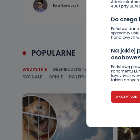
Administratore
0
Ewa Szewczyk
400) przy ul. Wo
Do czego
Państwa dane o
sprzedaży usłu
handlowych w r
Na jakiej
POPULARNE
osobowe
Podstawą praw
WSZYSTKIE
BEZPIECZEŃSTWO
CIEKAWOSTKI
E
Parlamentu Euro
fizycznych w 
SYGNALE
OPINIE
POLITYKA
RELIGIA
SAMORZ
takich danych 
Czy jest 
AKCEPTUJE
Podanie danyc
nie stanowi wa
związane z ża
wybrany sposób
Pro-Art z siedz
Kiedy i 