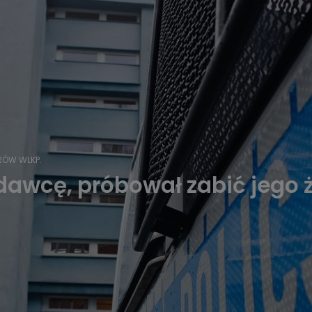
RÓW WLKP.
dawcę, próbował zabić jego 