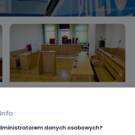
REGION
WIADOMOŚCI
Znamy nazwiska nowego prokuratora
i jego zastępcy
09.05.2018 10:05
administratorem danych osobowych?