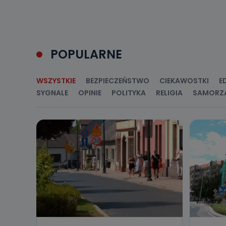
Jakie da
Przetwarzane 
Państwa (lub z
źródeł publiczn
POPULARNE
adres korespo
oraz partnerzy
Jak skont
WSZYSTKIE
BEZPIECZEŃSTWO
CIEKAWOSTKI
E
SYGNALE
OPINIE
POLITYKA
RELIGIA
SAMORZ
Można to zrob
poczta@tvproar