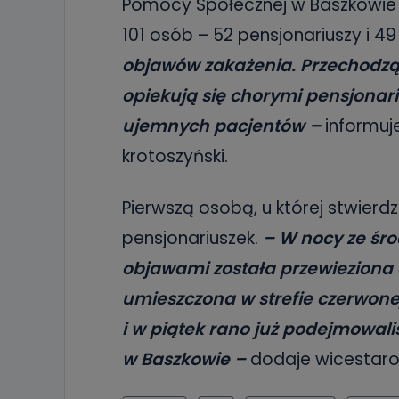
Pomocy Społecznej w Baszkowie 
101 osób – 52 pensjonariuszy i 
objawów zakażenia. Przechodzą
opiekują się chorymi pensjonari
ujemnych pacjentów –
informuj
krotoszyński.
Pierwszą osobą, u której stwier
pensjonariuszek.
– W nocy ze śr
objawami została przewieziona d
umieszczona w strefie czerwon
i w piątek rano już podejmowal
w Baszkowie –
dodaje wicestaro