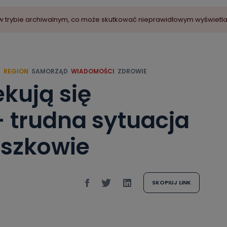
ny w trybie archiwalnym, co może skutkować nieprawidłowym wyświetl
E
REGION
SAMORZĄD
WIADOMOŚCI
ZDROWIE
ekują się
 trudna sytuacja
aszkowie
SKOPIUJ LINK