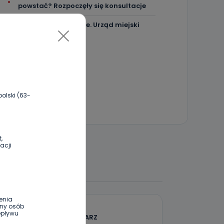
powstać? Rozpoczęły się konsultacje
"Łącznik" w remoncie. Urząd miejski
będzie większy?
olski (63-
,
acji
 DO DYSKUSJI
enia
ony osób
epływu
DODAJ SWÓJ KOMENTARZ