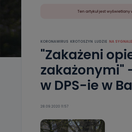
Ten artykuł jest wyświetla
KORONAWIRUS
KROTOSZYN
LUDZIE
NA SYGNAL
"Zakażeni opi
zakażonymi" -
w DPS-ie w B
28.09.2020 11:57