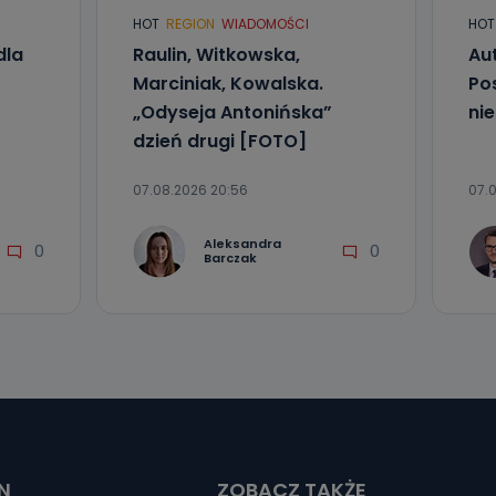
HOT
REGION
WIADOMOŚCI
HOT
dla
Raulin, Witkowska,
Aut
Marciniak, Kowalska.
Po
„Odyseja Antonińska”
ni
dzień drugi [FOTO]
07.08.2026 20:56
07.0
Aleksandra
0
0
Barczak
N
ZOBACZ TAKŻE