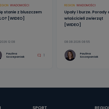
EGION
WIADOMOŚCI
REGION
WIADOMOŚCI
ię stanie z bluszczem
Upały i burze. Porady 
I LO? [WIDEO]
właścicieli zwierząt
[WIDEO]
2026 12:08
08.08.2026 08:55
Paulina
Paulina
1
Szczepaniak
Szczepaniak
I
SPORT
REGIO