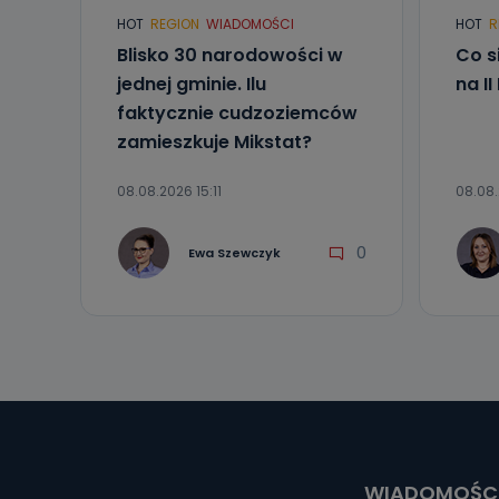
HOT
REGION
WIADOMOŚCI
HOT
R
Blisko 30 narodowości w
Co s
jednej gminie. Ilu
na I
faktycznie cudzoziemców
zamieszkuje Mikstat?
08.08.2026 15:11
08.08.
0
Ewa Szewczyk
WIADOMOŚC