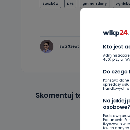
Baszków
DPS
gmina zduny
ognisk
Kto jest 
Ewa Szewczyk
Administratore
400) przy ul. Wo
Do czego
Państwa dane o
sprzedaży usłu
handlowych w r
Skomentuj ten wpis jako p
Na jakiej
osobowe
Podstawą praw
Parlamentu Euro
fizycznych w 
takich danych 