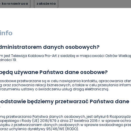
o koronawirusa
zakażenia
SKOPIUJ LINK
administratorem danych osobowych?
NAPISZ DO AUTORA
m jest Telewizja Kablowa Pro-Art z siedzibą w miejscowości Ostrów Wielkop
lności 19.
 będą używane Państwa dane osobowe?
sobowe przetwarzane są w celu nawiązania kontaktu, opracowania ofert
g oraz zachowania relacji biznesowych, a także w celu przesyłania inform
ozumieniu ustawy o świadczeniu usług drogą elektroniczną.
ierwszy!
DOŁĄCZ
 podstawie będziemy przetwarzać Państwa dane
?
ną przetwarzania Państwa danych osobowych, jest artykuł 6 Rozporządz
pejskiego i Rady (UE) 2016/679 z dnia 27 kwietnia 2016 r. w sprawie ochr
związku z przetwarzaniem danych osobowych w sprawie swobodnego prz
oraz uchylenia dyrektywy 95/46/WE (RODO).