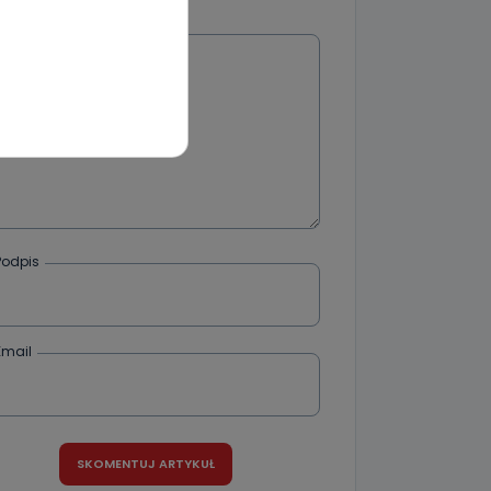
Wiadomość
wnym oraz
e jest to
 dowolny,
Kablowej
l. Wolności
e
Podpis
ania od
. Wolności
że żądania
Email
enia