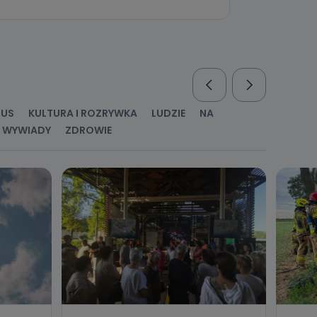
nio od
brane ze
taktowy,
racownicy
RUS
KULTURA I ROZRYWKA
LUDZIE
NA
WYWIADY
ZDROWIE