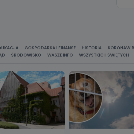
ne osobowe przetwarzamy?
kategorie Państwa danych osobowych to dane, które pochodzą bezpośred
ostały przekazane w Państwa imieniu) lub dane osobowe, które zostały ze
ie dostępnych, w szczególności: imię i nazwisko, adres e-mail, telefon kon
ndencyjny. Odbiorcą Pastwa danych osobowych są pracownicy i współp
 wspomagający administratora w jego biznesowej działalności.
aktować się z inspektorem danych osobowych?
DUKACJA
GOSPODARKA I FINANSE
HISTORIA
KORONAWI
ĄD
ŚRODOWISKO
WASZE INFO
WSZYSTKICH ŚWIĘTYCH
ić pod numerem telefonu 62 735-51-05 lub e-mailowo pod adresem:
t.pl