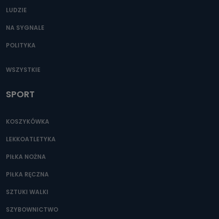
danych osobowych są pracownicy i współpracownicy
LUDZIE
oraz partnerzy wspomagający administratora w jego
biznesowej działalności.
NA SYGNALE
Jak skontaktować się z inspektorem
POLITYKA
danych osobowych?
Można to zrobić pod numerem telefonu 62 735-51-05 lub
WSZYSTKIE
e-mailowo pod adresem: poczta@tvproart.pl
SPORT
KOSZYKÓWKA
LEKKOATLETYKA
PIŁKA NOŻNA
PIŁKA RĘCZNA
SZTUKI WALKI
SZYBOWNICTWO