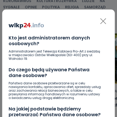
KORONAWIRUS
KULTURA I ROZRYWKA
LUDZIE
NA
SYGNALE
OPINIE
POLITYKA
RELIGIA
SAMORZĄD
ŚRODOWISKO
WASZE INFO
WSZYSTKICH ŚWIĘTYCH
WYWIADY
ZDROWIE
Kto jest administratorem danych
osobowych?
Administratorem jest Telewizja Kablowa Pro-Art z siedzibą
w miejscowości Ostrów Wielkopolski (63-400) przy ul.
Wolności 19.
Do czego będą używane Państwa
dane osobowe?
Państwa dane osobowe przetwarzane są w celu
nawiązania kontaktu, opracowania ofert, sprzedaży usług
oraz zachowania relacji biznesowych, a także w celu
HOT
REGION
WIADOMOŚCI
ARTYKU
przesyłania informacji handlowych w rozumieniu ustawy
„Niezwykli ludzie, niezwykłe podróże,
Jak p
o świadczeniu usług drogą elektroniczną.
niezwykłe historie!”. Odyseja
letni
Na jakiej podstawie będziemy
Antonińska – dzień pierwszy [FOTO]
przetwarzać Państwa dane osobowe?