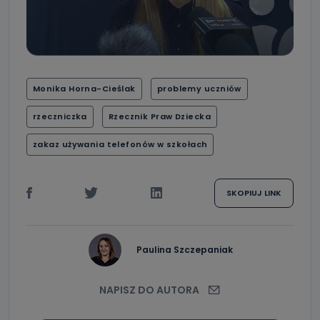
Monika Horna-Cieślak
problemy uczniów
rzeczniczka
Rzecznik Praw Dziecka
zakaz używania telefonów w szkołach
SKOPIUJ LINK
Paulina Szczepaniak
NAPISZ DO AUTORA