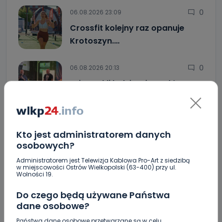
0
06.08.2026 23:09
Crossfit kolejny raz opanuje
Krotoszyn.…
0
06.08.2026 20:13
„Niezwykli ludzie, niezwykłe
podróże, niezwykłe…
0
06.08.2026 17:05
Kto jest administratorem danych
osobowych?
Jak prawidłowo kosić trawę w…
Administratorem jest Telewizja Kablowa Pro-Art z siedzibą
w miejscowości Ostrów Wielkopolski (63-400) przy ul.
Wolności 19.
Zderzenie kilku aut na DK25. Duże korki
Do czego będą używane Państwa
Zaginiona nastolatka. Policja czeka na
dane osobowe?
informacje
Państwa dane osobowe przetwarzane są w celu