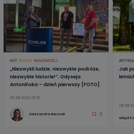
HOT
REGION
WIADOMOŚCI
ARTYKU
„Niezwykli ludzie, niezwykłe podróże,
Jak p
niezwykłe historie!”. Odyseja
letni
Antonińska – dzień pierwszy [FOTO]
06.08.2026 20:13
06.08.2
0
Aleksandra Barczak
wlkp24.