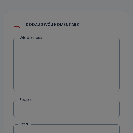
Jakie dane osobowe przetwarzamy?
Przetwarzane kategorie Państwa danych osobowych to
dane, które pochodzą bezpośrednio od Państwa (lub
DODAJ SWÓJ KOMENTARZ
zostały przekazane w Państwa imieniu) lub dane osobowe,
które zostały zebrane ze źródeł publicznie dostępnych, w
szczególności: imię i nazwisko, adres e-mail, telefon
kontaktowy, adres korespondencyjny. Odbiorcą Pastwa
Wiadomość
danych osobowych są pracownicy i współpracownicy
oraz partnerzy wspomagający administratora w jego
biznesowej działalności.
Jak skontaktować się z inspektorem
danych osobowych?
Można to zrobić pod numerem telefonu 62 735-51-05 lub
e-mailowo pod adresem: poczta@tvproart.pl
Podpis
Email