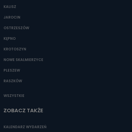
KALISZ
Można to zrobić pod numerem telefonu 62 735-51-05 lub
e-mailowo pod adresem: poczta@tvproart.pl
JAROCIN
OSTRZESZÓW
KĘPNO
KROTOSZYN
NOWE SKALMIERZYCE
PLESZEW
RASZKÓW
WSZYSTKIE
ZOBACZ TAKŻE
KALENDARZ WYDARZEŃ