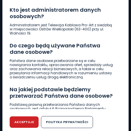
Kto jest administratorem danych
osobowych?
Administratorem jest Telewizja Kablowa Pro-Art z siedzibą
Pobierz logotyp
w miejscowości Ostrów Wielkopolski (63-400) przy ul.
Wolności 19.
LINIA INTERWENCYJNA
Do czego będą używane Państwa
661 997 997
dane osobowe?
Państwa dane osobowe przetwarzane są w celu
REDAKCJA
nawiązania kontaktu, opracowania ofert, sprzedaży usług
oraz zachowania relacji biznesowych, a także w celu
62 735 22 22
redakcja@wlkp24.info
przesyłania informacji handlowych w rozumieniu ustawy
o świadczeniu usług drogą elektroniczną.
Na jakiej podstawie będziemy
DZIAŁ REKLAMY
przetwarzać Państwa dane osobowe?
62 735 01 85
reklama@wlkp24.info
Podstawą prawną przetwarzania Państwa danych
osobowych, jest artykuł 6 Rozporządzenia Parlamentu
WIADOMOŚCI
Europejskiego i Rady (UE) 2016/679 z dnia 27 kwietnia 2016
r. w sprawie ochrony osób fizycznych w związku z
przetwarzaniem danych osobowych w sprawie
AKCEPTUJE
POLITYKA PRYWATNOŚCI
swobodnego przepływu takich danych oraz uchylenia
dyrektywy 95/46/WE (RODO).
CIEKAWOSTKI