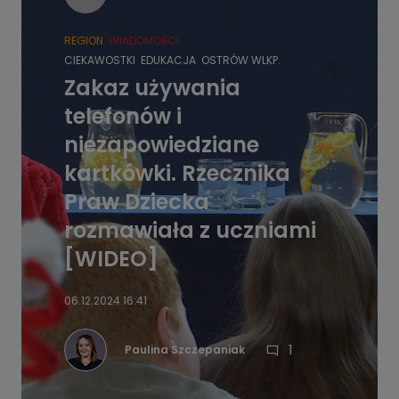
REGION
WIADOMOŚCI
CIEKAWOSTKI
EDUKACJA
OSTRÓW WLKP.
Zakaz używania
telefonów i
niezapowiedziane
kartkówki. Rzecznika
Praw Dziecka
rozmawiała z uczniami
[WIDEO]
06.12.2024 16:41
1
Paulina Szczepaniak