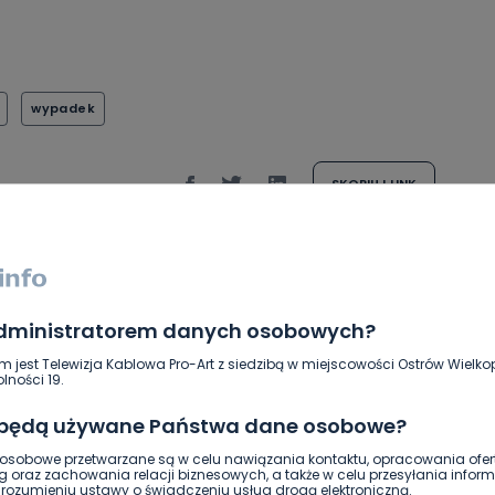
wypadek
SKOPIUJ LINK
NAPISZ DO AUTORA
administratorem danych osobowych?
m jest Telewizja Kablowa Pro-Art z siedzibą w miejscowości Ostrów Wielkop
lności 19.
 będą używane Państwa dane osobowe?
DOŁĄCZ
sobowe przetwarzane są w celu nawiązania kontaktu, opracowania ofert
g oraz zachowania relacji biznesowych, a także w celu przesyłania inform
ozumieniu ustawy o świadczeniu usług drogą elektroniczną.