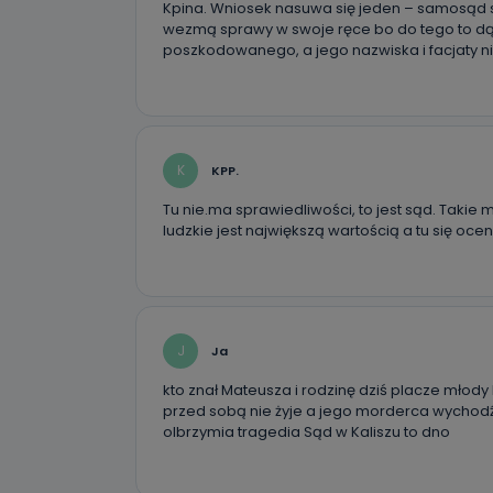
Kpina. Wniosek nasuwa się jeden – samosąd sku
wezmą sprawy w swoje ręce bo do tego to dą
poszkodowanego, a jego nazwiska i facjaty n
K
KPP.
Tu nie.ma sprawiedliwości, to jest sąd. Takie
ludzkie jest największą wartością a tu się oceni
J
Ja
kto znał Mateusza i rodzinę dziś placze młody
przed sobą nie żyje a jego morderca wychodźi
olbrzymia tragedia Sąd w Kaliszu to dno