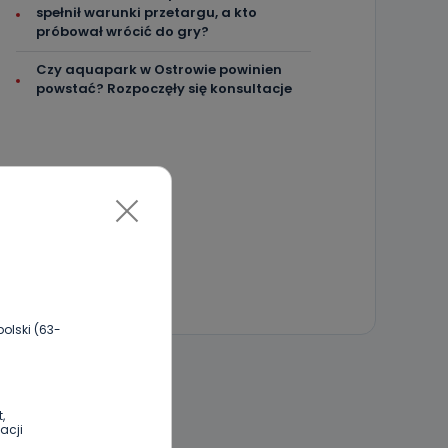
spełnił warunki przetargu, a kto
próbował wrócić do gry?
Czy aquapark w Ostrowie powinien
powstać? Rozpoczęły się konsultacje
olski (63-
 DO DYSKUSJI
,
acji