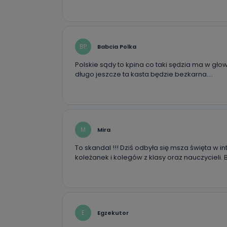
19 dostępu do 
ich sprostowan
sprzeciwu wobe
Do kiedy
BP
Babcia Polka
Do czasu wycof
uzasadnionego
Polskie sądy to kpina co taki sędzia ma w gło
długo jeszcze ta kasta będzie bezkarna….
Jakie da
Przetwarzane 
Państwa (lub z
źródeł publiczn
adres korespo
oraz partnerzy
M
Mira
To skandal !!! Dziś odbyła się msza święta w i
Jak skont
koleżanek i kolegów z klasy oraz nauczycieli.
Można to zrob
poczta@tvproar
E
Egzekutor