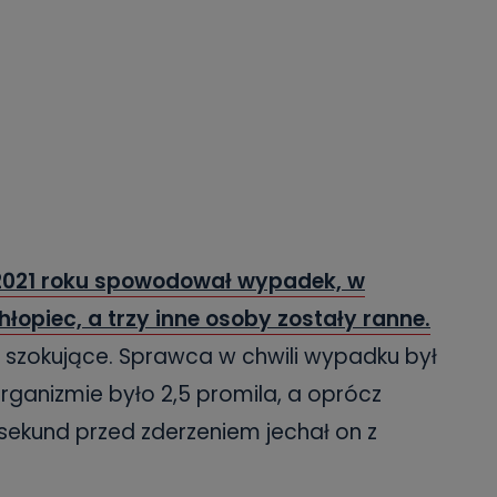
 2021 roku spowodował wypadek, w
hłopiec, a trzy inne osoby zostały ranne.
ę szokujące. Sprawca w chwili wypadku był
ganizmie było 2,5 promila, a oprócz
 sekund przed zderzeniem jechał on z