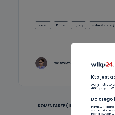
areszt
Kalisz
pijany
wpłacił kaucję
Ewa Szewczyk
Kto jest 
Administratore
400) przy ul. Wo
Do czego
KOMENTARZE (16)
Państwa dane o
sprzedaży usłu
handlowych w r