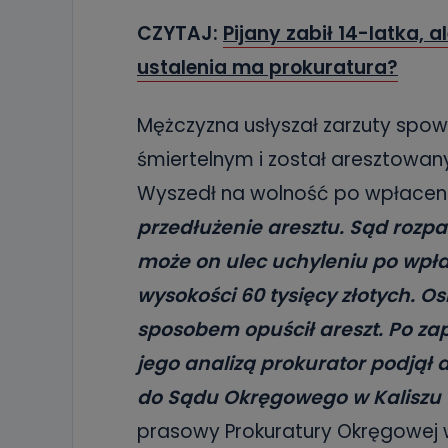
CZYTAJ:
Pijany zabił 14-latka, a
ustalenia ma prokuratura?
Mężczyzna usłyszał zarzuty spo
śmiertelnym i został aresztowany
Wyszedł na wolność po wpłaceni
przedłużenie aresztu. Sąd rozpa
może on ulec uchyleniu po wpł
wysokości 60 tysięcy złotych. O
sposobem opuścił areszt. Po zapo
jego analizą prokurator podjął 
do Sądu Okręgowego w Kaliszu
prasowy Prokuratury Okręgowej 