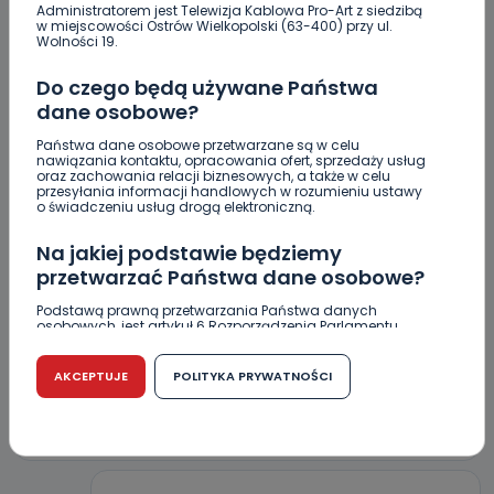
Administratorem jest Telewizja Kablowa Pro-Art z siedzibą
lepszego seoznu
w miejscowości Ostrów Wielkopolski (63-400) przy ul.
Wolności 19.
Za miesiąc Narodowe Czytanie. W tym roku padło
na „Dziady”
Do czego będą używane Państwa
dane osobowe?
Państwa dane osobowe przetwarzane są w celu
nawiązania kontaktu, opracowania ofert, sprzedaży usług
oraz zachowania relacji biznesowych, a także w celu
przesyłania informacji handlowych w rozumieniu ustawy
o świadczeniu usług drogą elektroniczną.
KOMENTARZE (11)
Na jakiej podstawie będziemy
przetwarzać Państwa dane osobowe?
Podstawą prawną przetwarzania Państwa danych
osobowych, jest artykuł 6 Rozporządzenia Parlamentu
Europejskiego i Rady (UE) 2016/679 z dnia 27 kwietnia 2016
T
Tester
r. w sprawie ochrony osób fizycznych w związku z
przetwarzaniem danych osobowych w sprawie
AKCEPTUJE
POLITYKA PRYWATNOŚCI
swobodnego przepływu takich danych oraz uchylenia
Test cenzury
dyrektywy 95/46/WE (RODO).
REPLY
Czy jest możliwość cofnięcia zgody?
Podanie danych osobowych jest dobrowolne, nie jest