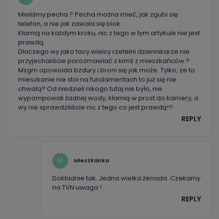
Mieliśmy pecha ? Pecha można mieć, jak zgubi się
Do kiedy Państwa dane osobowe będą
telefon, a nie jak zawala się blok.
przechowywane?
Kłamią na każdym kroku, nic z tego w tym artykule nie jest
prawdą.
Do czasu wycofania zgody lub, jeśli dane będą
przetwarzane na podstawie prawnie uzasadnionego celu
Dlaczego wy jako tacy wielcy rzetelni dziennikarze nie
administratora – do momentu wniesienia sprzeciwu.
przyjechaliście porozmawiać z kimś z mieszkańców ?
Mzgm opowiada bzdury i broni się jak może. Tylko, ze to
Jakie dane osobowe przetwarzamy?
mieszkanie nie stoi na fundamentach to już się nie
chwalą? Od niedzieli nikogo tutaj nie było, nie
Przetwarzane kategorie Państwa danych osobowych to
wypompowali żadnej wody, kłamią w prost do kamery, a
dane, które pochodzą bezpośrednio od Państwa (lub
zostały przekazane w Państwa imieniu) lub dane osobowe,
wy nie sprawdziliście nic z tego co jest prawdą!!!
które zostały zebrane ze źródeł publicznie dostępnych, w
REPLY
szczególności: imię i nazwisko, adres e-mail, telefon
kontaktowy, adres korespondencyjny. Odbiorcą Pastwa
danych osobowych są pracownicy i współpracownicy
oraz partnerzy wspomagający administratora w jego
biznesowej działalności.
M
Mieszkanka
Jak skontaktować się z inspektorem
danych osobowych?
Dokładnie tak. Jedna wielka żenada. Czekamy
na TVN uwaga !
Można to zrobić pod numerem telefonu 62 735-51-05 lub
REPLY
e-mailowo pod adresem: poczta@tvproart.pl