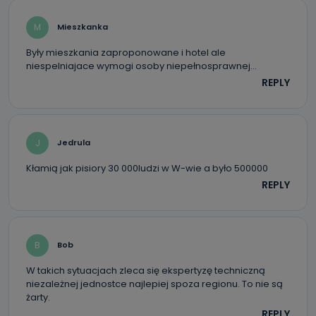
M
Mieszkanka
Były mieszkania zaproponowane i hotel ale
niespelniajace wymogi osoby niepełnosprawnej…
REPLY
J
Jedrula
Kłamią jak pisiory 30 000ludzi w W-wie a było 500000
REPLY
B
Bob
W takich sytuacjach zleca się ekspertyzę techniczną
niezależnej jednostce najlepiej spoza regionu. To nie są
żarty.
REPLY