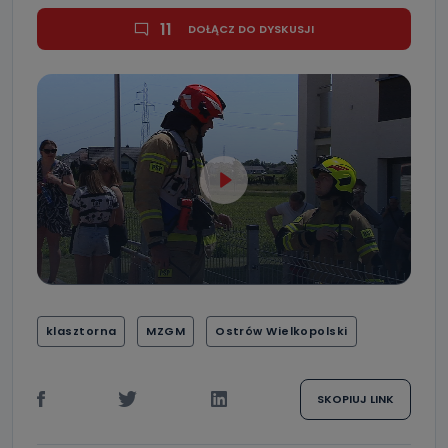
11
DOŁĄCZ DO DYSKUSJI
klasztorna
MZGM
Ostrów Wielkopolski
SKOPIUJ LINK