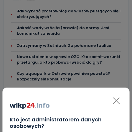
Jak wybrać prostownicę do włosów puszących się i
elektryzujących?
Jakość wody wróciła (prawie) do normy. Jest
komunikat sanepidu
Zatrzymany w Sośniach. Za połamane tablice
Nowe ustalenia w sprawie OZC. Kto spełnił warunki
przetargu, a kto próbował wrócić do gry?
Czy aquapark w Ostrowie powinien powstać?
Rozpoczęły się konsultacje
"Łącznik" w remoncie. Urząd miejski będzie
większy?
Ile jest klimy w szpitalu? Sprawdzamy w regionie
Kto jest administratorem danych
Więcej pieniędzy dla OSP w gminie Ostrów.
osobowych?
Centra wzmocniona i gotowa do gry. Chce