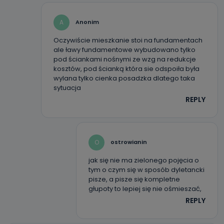
A
Anonim
Oczywiście mieszkanie stoi na fundamentach
ale ławy fundamentowe wybudowano tylko
pod ściankami nośnymi ze wzg na redukcje
kosztów, pod ścianką która sie odspoiła była
wylana tylko cienka posadzka dlatego taka
sytuacja
REPLY
O
ostrowianin
jak się nie ma zielonego pojęcia o
tym o czym się w sposób dyletancki
pisze, a pisze się kompletne
głupoty to lepiej się nie ośmieszać,
REPLY