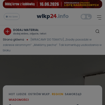
Na żywo
DODAJ MATERIAŁ
dodaj wideo, zdjęcie, tekst
Strona główna
[WRACAMY DO TEMATU] „Siadły posadzki w
zakresie skromnym”. „Mieliśmy pecha”. Tak komentują uszkodzenia w
bloku
HOT
LUDZIE
OSTRÓW WLKP.
REGION
SAMORZĄD
WIADOMOŚCI