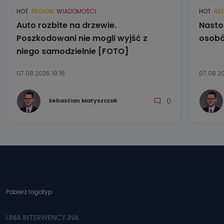
HOT
REGION
WIADOMOŚCI
HOT
RE
Auto rozbite na drzewie.
Nasto
Poszkodowani nie mogli wyjść z
osobó
niego samodzielnie [FOTO]
07.08.2026 19:16
07.08.20
0
Sebastian Matyszczak
Pobierz logotyp
LINIA INTERWENCYJNA