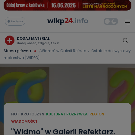
Na żywo
DODAJ MATERIAŁ
dodaj wideo, zdjęcie, tekst
Strona główna
„Widmo” w Galerii Refektarz. Ostatnie dni wystawy
malarstwa [WIDEO]
HOT
KROTOSZYN
KULTURA I ROZRYWKA
REGION
WIADOMOŚCI
"Widmo" w Galerii Refektarz.