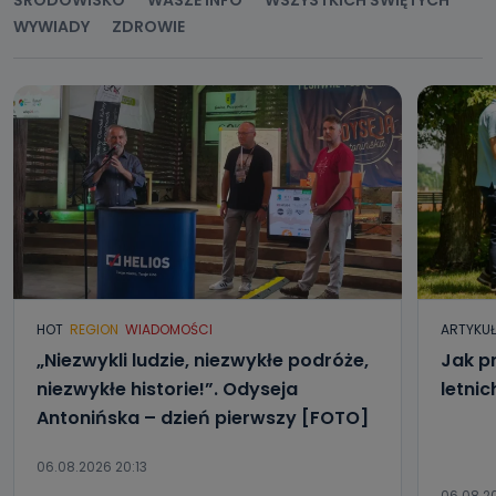
WYWIADY
ZDROWIE
HOT
REGION
WIADOMOŚCI
ARTYKU
„Niezwykli ludzie, niezwykłe podróże,
Jak p
niezwykłe historie!”. Odyseja
letni
Antonińska – dzień pierwszy [FOTO]
06.08.2026 20:13
06.08.2