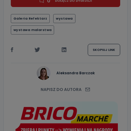
0
DOŁĄCZ DO DYSKUSJI
Galeria Refektarz
wystawa
wystawa malarstwa
SKOPIUJ LINK
Aleksandra Barczak
NAPISZ DO AUTORA