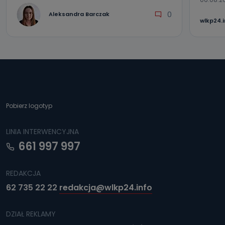
0
Aleksandra Barczak
wlkp24.
Pobierz logotyp
LINIA INTERWENCYJNA
661 997 997
REDAKCJA
62 735 22 22
redakcja@wlkp24.info
DZIAŁ REKLAMY