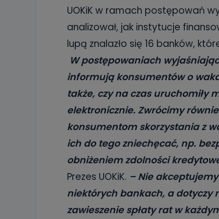
UOKiK w ramach postępowań wyj
analizował, jak instytucje fina
lupą znalazło się 16 banków, któ
W postępowaniach wyjaśniającyc
informują konsumentów o waka
także, czy na czas uruchomiły 
elektronicznie. Zwrócimy równie
konsumentom skorzystania z wak
ich do tego zniechęcać, np. bez
obniżeniem zdolności kredytowej
Prezes UOKiK.
– Nie akceptujemy 
niektórych bankach, a dotyczy
zawieszenie spłaty rat w każdy