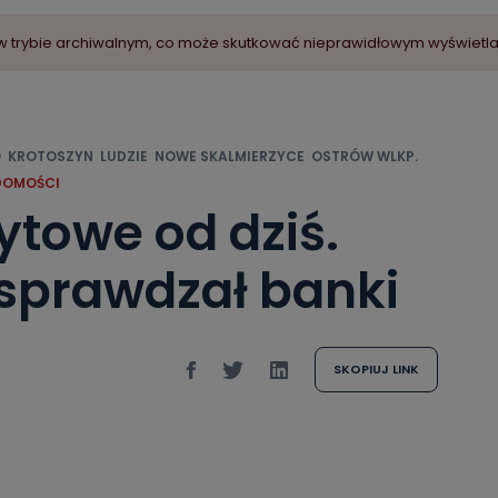
ny w trybie archiwalnym, co może skutkować nieprawidłowym wyświetl
O
KROTOSZYN
LUDZIE
NOWE SKALMIERZYCE
OSTRÓW WLKP.
DOMOŚCI
towe od dziś.
 sprawdzał banki
SKOPIUJ LINK