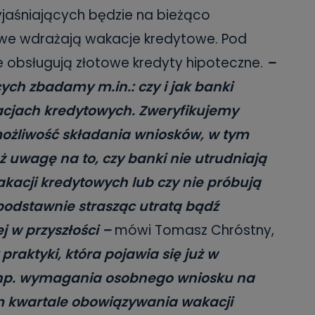
aśniających będzie na bieżąco
nsowe wdrażają wakacje kredytowe. Pod
re obsługują złotowe kredyty hipoteczne.
–
h zbadamy m.in.: czy i jak banki
cjach kredytowych. Zweryfikujemy
możliwość składania wniosków, w tym
ż uwagę na to, czy banki nie utrudniają
acji kredytowych lub czy nie próbują
podstawnie strasząc utratą bądź
 w przyszłości –
mówi Tomasz Chróstny,
praktyki, która pojawia się już w
 np. wymagania osobnego wniosku na
m kwartale obowiązywania wakacji