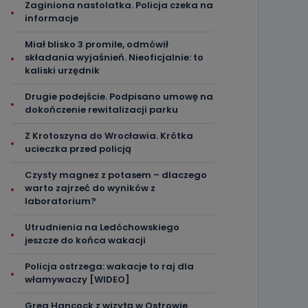
Zaginiona nastolatka. Policja czeka na
informacje
Miał blisko 3 promile, odmówił
składania wyjaśnień. Nieoficjalnie: to
kaliski urzędnik
Drugie podejście. Podpisano umowę na
dokończenie rewitalizacji parku
Z Krotoszyna do Wrocławia. Krótka
ucieczka przed policją
Czysty magnez z potasem – dlaczego
warto zajrzeć do wyników z
laboratorium?
Utrudnienia na Ledóchowskiego
jeszcze do końca wakacji
Policja ostrzega: wakacje to raj dla
włamywaczy [WIDEO]
Greg Hancock z wizytą w Ostrowie