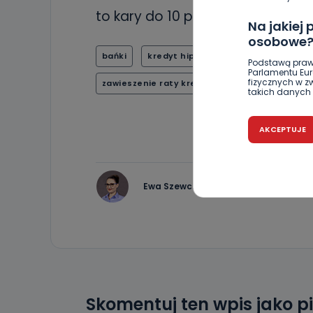
to kary do 10 proc. rocznego obr
Na jakiej
osobowe
bańki
kredyt hipoteczny
Urząd Ochro
Podstawą praw
Parlamentu Euro
fizycznych w 
zawieszenie raty kredytu
takich danych 
Czy jest 
AKCEPTUJE
Podanie danyc
nie stanowi wa
związane z ża
wybrany sposób
Pro-Art z siedz
Ewa Szewczyk
Kiedy i 
Telewizja Kablo
19 nie przekaz
wykorzystywan
Co mogą 
Skomentuj ten wpis jako p
Po wyrażeniu 
Telewizji Kablo