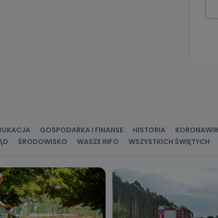
DUKACJA
GOSPODARKA I FINANSE
HISTORIA
KORONAWI
ĄD
ŚRODOWISKO
WASZE INFO
WSZYSTKICH ŚWIĘTYCH