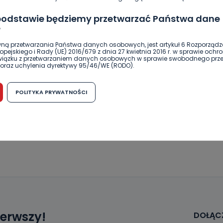
otu.
 podstawie będziemy przetwarzać Państwa dane
?
ny Konkurencji i Konsumentów
wakacje kredytowe
ną przetwarzania Państwa danych osobowych, jest artykuł 6 Rozporządz
pejskiego i Rady (UE) 2016/679 z dnia 27 kwietnia 2016 r. w sprawie ochr
związku z przetwarzaniem danych osobowych w sprawie swobodnego prz
oraz uchylenia dyrektywy 95/46/WE (RODO).
możliwość cofnięcia zgody?
POLITYKA PRYWATNOŚCI
SKOPIUJ LINK
h osobowych jest dobrowolne, nie jest wymogiem ustawowym lub umo
runku zawarcia umowy. Cofnięcie zgody jest możliwe na każdym etapie i ni
dnymi negatywnymi konsekwencjami. Cofnięcia zgody można dokonać w
 (e-mail, poczta tradycyjna) tak, aby dotarła do wiadomości Telewizji 
ibą w miejscowości Ostrów Wielkopolski (63-400) przy ul. Wolności 19.
NAPISZ DO AUTORA
komu możemy przekazać Państwa dane?
wa Pro-Art z siedzibą w miejscowości Ostrów Wielkopolski (63-400) przy u
uje Państwa danych osobowych podmiotom trzecim, jak również nie są on
e w procesach zautomatyzowanego profilowania.
Państwo zrobić z przekazanymi nam danymi?
ierwszy!
DOŁĄCZ
zgody na przetwarzanie danych osobowych, mają Państwo prawo do żąd
wa Pro-Art z siedzibą w miejscowości Ostrów Wielkopolski (63-400) przy ul