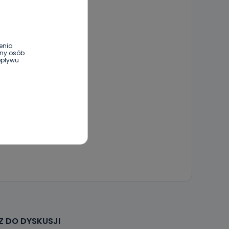
enia
ony osób
epływu
wnym oraz
e jest to
 dowolny,
Kablowej
l. Wolności
e
 DO DYSKUSJI
ania od
. Wolności