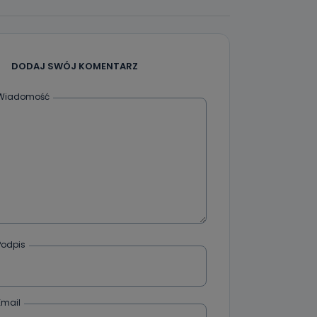
że żądania
enia
DODAJ SWÓJ KOMENTARZ
Wiadomość
nio od
brane ze
taktowy,
racownicy
Podpis
Email