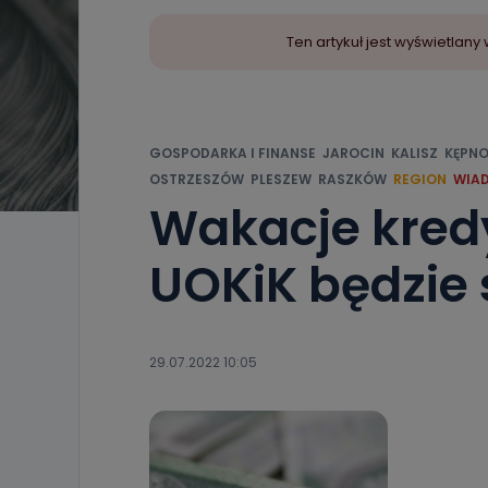
Ten artykuł jest wyświetla
GOSPODARKA I FINANSE
JAROCIN
KALISZ
KĘPN
OSTRZESZÓW
PLESZEW
RASZKÓW
REGION
WIA
Wakacje kredy
UOKiK będzie
29.07.2022 10:05