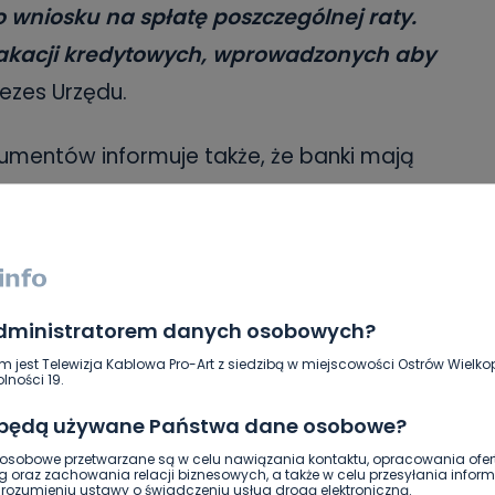
wniosku na spłatę poszczególnej raty.
 wakacji kredytowych, wprowadzonych aby
ezes Urzędu.
sumentów informuje także, że banki mają
kładania wniosków również za
ronicznej.
– Dlatego będziemy zwracać
ędą działały przez weekend bez przerw
e zgodnie z przepisami ustawy bank
administratorem danych osobowych?
y raty kredytu z dniem doręczenia
m jest Telewizja Kablowa Pro-Art z siedzibą w miejscowości Ostrów Wielkop
.
lności 19.
 będą używane Państwa dane osobowe?
dłowości, to Prezes Urzędu może postawić
sobowe przetwarzane są w celu nawiązania kontaktu, opracowania ofert
g oraz zachowania relacji biznesowych, a także w celu przesyłania inform
rowych interesów konsumentów. Grożą za
ozumieniu ustawy o świadczeniu usług drogą elektroniczną.