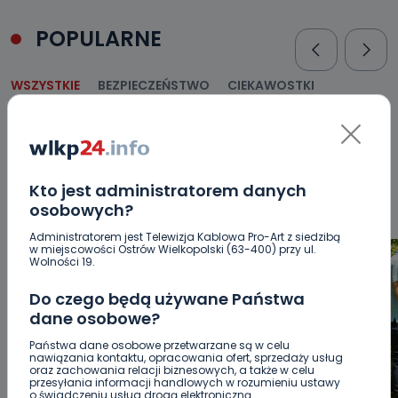
POPULARNE
WSZYSTKIE
BEZPIECZEŃSTWO
CIEKAWOSTKI
EDUKACJA
GOSPODARKA I FINANSE
HISTORIA
KORONAWIRUS
KULTURA I ROZRYWKA
LUDZIE
NA
SYGNALE
OPINIE
POLITYKA
RELIGIA
SAMORZĄD
ŚRODOWISKO
WASZE INFO
WSZYSTKICH ŚWIĘTYCH
Kto jest administratorem danych
WYWIADY
ZDROWIE
osobowych?
Administratorem jest Telewizja Kablowa Pro-Art z siedzibą
w miejscowości Ostrów Wielkopolski (63-400) przy ul.
Wolności 19.
Do czego będą używane Państwa
dane osobowe?
Państwa dane osobowe przetwarzane są w celu
nawiązania kontaktu, opracowania ofert, sprzedaży usług
oraz zachowania relacji biznesowych, a także w celu
przesyłania informacji handlowych w rozumieniu ustawy
o świadczeniu usług drogą elektroniczną.