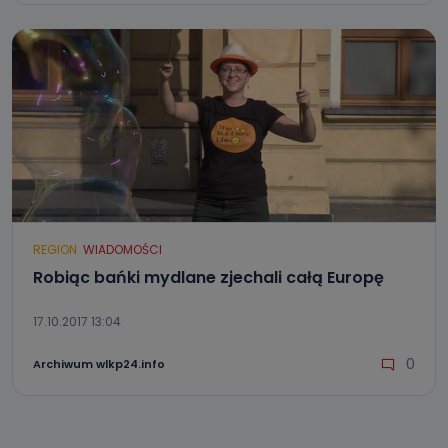
REGION
WIADOMOŚCI
Robiąc bańki mydlane zjechali całą Europę
17.10.2017 13:04
0
Archiwum wlkp24.info