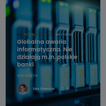
HOT
REGION
WIADOMOŚCI
NA SYGNALE
Globalna awaria
informatyczna. Nie
działają m.in. polskie
banki
19.07.2024 11:10
0
Ewa Szewczyk