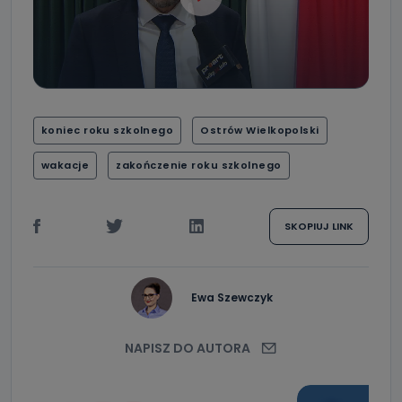
koniec roku szkolnego
Ostrów Wielkopolski
wakacje
zakończenie roku szkolnego
SKOPIUJ LINK
Ewa Szewczyk
NAPISZ DO AUTORA