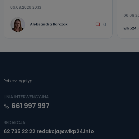
06.08.2026 20:13
06.08.2
0
Aleksandra Barczak
wlkp24.
Pobierz logotyp
LINIA INTERWENCYJNA
661 997 997
REDAKCJA
62 735 22 22
redakcja@wlkp24.info