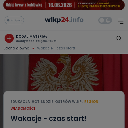
Na żywo
DODAJ MATERIAŁ
dodaj wideo, zdjęcie, tekst
Strona główna
Wakacje – czas start!
EDUKACJA
HOT
LUDZIE
OSTRÓW WLKP.
REGION
WIADOMOŚCI
Wakacje - czas start!