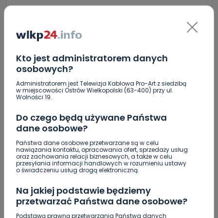
Miał blisko 3 promile, odmówił składania
wyjaśnień. Nieoficjalnie: to kaliski urzędnik
Drugie podejście. Podpisano umowę na
dokończenie rewitalizacji parku
Kto jest administratorem danych
osobowych?
Z Krotoszyna do Wrocławia. Krótka ucieczka przed
policją
Administratorem jest Telewizja Kablowa Pro-Art z siedzibą
w miejscowości Ostrów Wielkopolski (63-400) przy ul.
Czysty magnez z potasem – dlaczego warto
Wolności 19.
zajrzeć do wyników z laboratorium?
Do czego będą używane Państwa
Utrudnienia na Ledóchowskiego jeszcze do końca
dane osobowe?
wakacji
Państwa dane osobowe przetwarzane są w celu
nawiązania kontaktu, opracowania ofert, sprzedaży usług
Policja ostrzega: wakacje to raj dla włamywaczy
oraz zachowania relacji biznesowych, a także w celu
[WIDEO]
przesyłania informacji handlowych w rozumieniu ustawy
o świadczeniu usług drogą elektroniczną.
Greg Hancock z wizytą w Ostrowie Wielkopolskim.
Na jakiej podstawie będziemy
Wspiera amerykańskie talenty [WIDEO]
przetwarzać Państwa dane osobowe?
Podstawą prawną przetwarzania Państwa danych