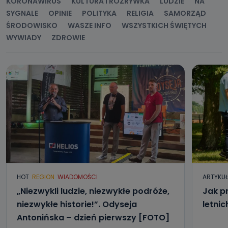
KORONAWIRUS
KULTURA I ROZRYWKA
LUDZIE
NA
oraz partnerzy wspomagający administratora w jego
biznesowej działalności.
SYGNALE
OPINIE
POLITYKA
RELIGIA
SAMORZĄD
ŚRODOWISKO
WASZE INFO
WSZYSTKICH ŚWIĘTYCH
Jak skontaktować się z inspektorem
WYWIADY
ZDROWIE
danych osobowych?
Można to zrobić pod numerem telefonu 62 735-51-05 lub
e-mailowo pod adresem: poczta@tvproart.pl
HOT
REGION
WIADOMOŚCI
ARTYKU
„Niezwykli ludzie, niezwykłe podróże,
Jak p
niezwykłe historie!”. Odyseja
letni
Antonińska – dzień pierwszy [FOTO]