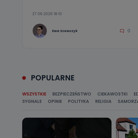
Do kiedy
Do czasu wycof
27.06.2025 18:10
uzasadnionego
Jakie da
0
Ewa Szewczyk
Przetwarzane 
Państwa (lub z
źródeł publiczn
adres korespo
oraz partnerzy
Jak skont
POPULARNE
Można to zrob
poczta@tvproar
WSZYSTKIE
BEZPIECZEŃSTWO
CIEKAWOSTKI
E
SYGNALE
OPINIE
POLITYKA
RELIGIA
SAMORZ