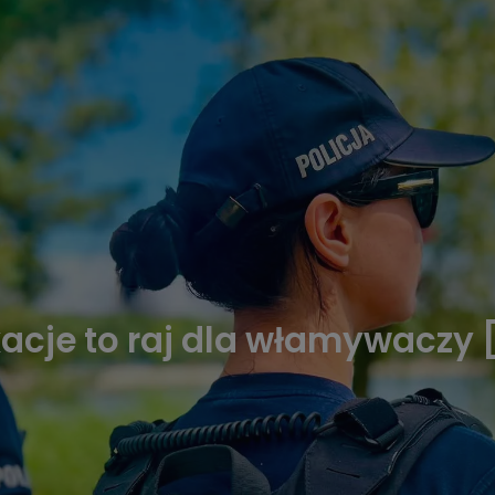
kacje to raj dla włamywaczy