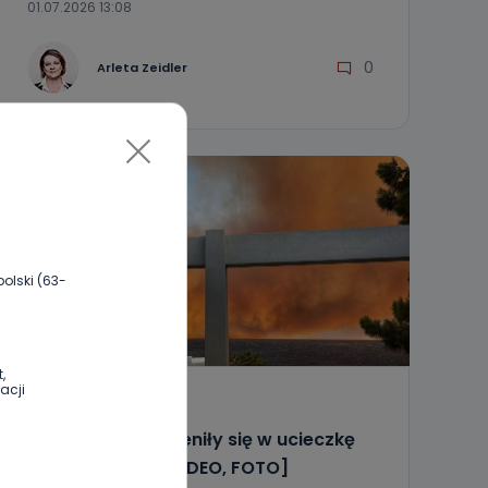
01.07.2026 13:08
0
Arleta Zeidler
TYLKO U NAS
olski (63-
,
acji
WIADOMOŚCI
Ich wakacje zamieniły się w ucieczkę
przed ogniem [WIDEO, FOTO]