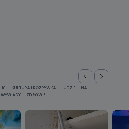
nio od
brane ze
taktowy,
racownicy
RUS
KULTURA I ROZRYWKA
LUDZIE
NA
WYWIADY
ZDROWIE