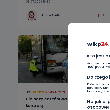
08.07.2026 16:30
0
Arleta Zeidler
Kto jest 
Administratore
400) przy ul. Wo
Do czego
Państwa dane o
sprzedaży usłu
handlowych w r
HOT
REGION
WIADOMOŚCI
Dla bezpieczeństwa – autokar pod
Na jakiej
kontrolą
osobowe