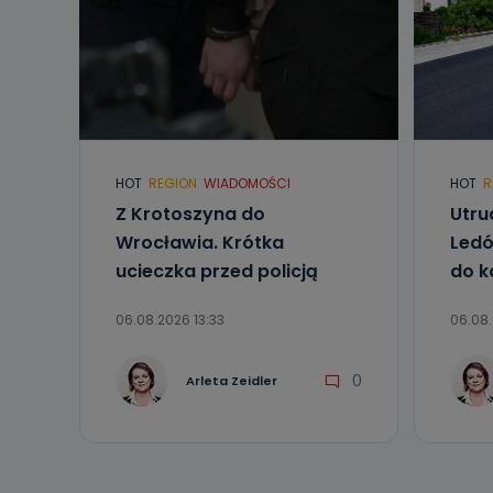
HOT
REGION
WIADOMOŚCI
HOT
R
Z Krotoszyna do
Utru
Wrocławia. Krótka
Ledó
ucieczka przed policją
do k
06.08.2026 13:33
06.08.
0
Arleta Zeidler