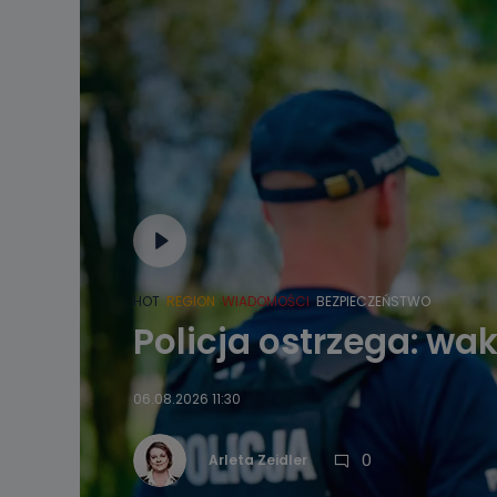
HOT
REGION
WIADOMOŚCI
BEZPIECZEŃSTWO
Policja ostrzega: wa
06.08.2026 11:30
0
Arleta Zeidler