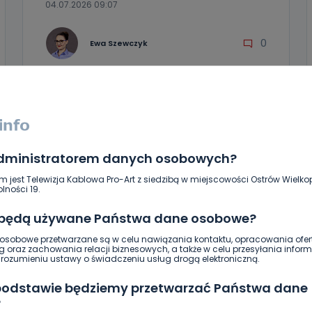
04.07.2026 09:07
0
Ewa Szewczyk
administratorem danych osobowych?
m jest Telewizja Kablowa Pro-Art z siedzibą w miejscowości Ostrów Wielkop
lności 19.
 będą używane Państwa dane osobowe?
sobowe przetwarzane są w celu nawiązania kontaktu, opracowania ofert
g oraz zachowania relacji biznesowych, a także w celu przesyłania inform
ozumieniu ustawy o świadczeniu usług drogą elektroniczną.
HOT
REGION
WIADOMOŚCI
Co zrobić z dzieckiem, gdy rodzic w
 podstawie będziemy przetwarzać Państwa dane
pracy? Wakacyjne animacje dla
?