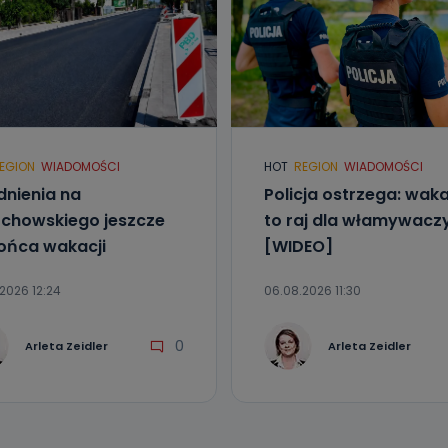
EGION
WIADOMOŚCI
HOT
REGION
WIADOMOŚCI
dnienia na
Policja ostrzega: wak
chowskiego jeszcze
to raj dla włamywacz
ońca wakacji
[WIDEO]
2026 12:24
06.08.2026 11:30
0
Arleta Zeidler
Arleta Zeidler