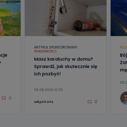
ARTYKUŁ SPONSOROWANY
REG
WIADOMOŚCI
acje
Bó
Masz karaluchy w domu?
y
Za
Sprawdź, jak skutecznie się
mę
ich pozbyć!
06.
06.08.2026 10:00
0
0
wlkp24.info