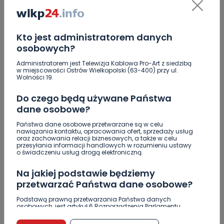
pokazywać sesję na żywo.
Kto jest administratorem danych
budowa elektrociepłowni
Ostrów Wielkopolski
osobowych?
pożyczka
sesja Rady Miejskiej
Administratorem jest Telewizja Kablowa Pro-Art z siedzibą
w miejscowości Ostrów Wielkopolski (63-400) przy ul.
Wolności 19.
Do czego będą używane Państwa
SKOPIUJ LINK
dane osobowe?
Państwa dane osobowe przetwarzane są w celu
nawiązania kontaktu, opracowania ofert, sprzedaży usług
Ewa Szewczyk
oraz zachowania relacji biznesowych, a także w celu
przesyłania informacji handlowych w rozumieniu ustawy
o świadczeniu usług drogą elektroniczną.
NAPISZ DO AUTORA
Na jakiej podstawie będziemy
przetwarzać Państwa dane osobowe?
Podstawą prawną przetwarzania Państwa danych
osobowych, jest artykuł 6 Rozporządzenia Parlamentu
Europejskiego i Rady (UE) 2016/679 z dnia 27 kwietnia 2016
r. w sprawie ochrony osób fizycznych w związku z