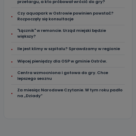
przetargu, a kto próbował wrócić do gry?
Jak skontaktować się z inspektorem
danych osobowych?
Czy aquapark w Ostrowie powinien powstać?
Rozpoczęły się konsultacje
Można to zrobić pod numerem telefonu 62 735-51-05 lub
e-mailowo pod adresem: poczta@tvproart.pl
"Łącznik" w remoncie. Urząd miejski będzie
większy?
Ile jest klimy w szpitalu? Sprawdzamy w regionie
Więcej pieniędzy dla OSP w gminie Ostrów.
Centra wzmocniona i gotowa do gry. Chce
lepszego seoznu
Za miesiąc Narodowe Czytanie. W tym roku padło
na „Dziady”