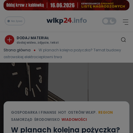
Na żywo
DODAJ MATERIAŁ
dodaj wideo, zdjęcie, tekst
Strona główna
W planach kolejna pożyczka? Temat budowy
ostrowskiej elektrociepłowni trwa
GOSPODARKA I FINANSE
HOT
OSTRÓW WLKP.
REGION
SAMORZĄD
ŚRODOWISKO
WIADOMOŚCI
W planach kolejna pożyczka?