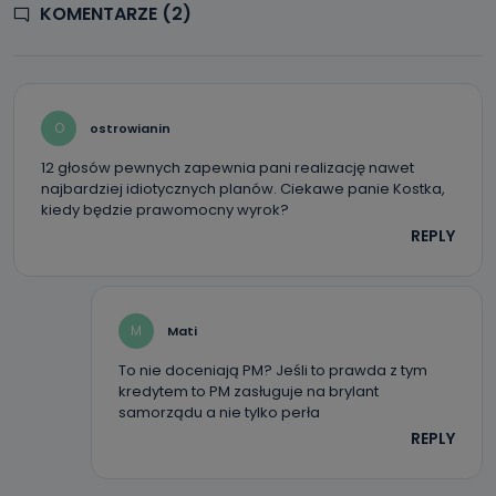
KOMENTARZE (2)
O
ostrowianin
12 głosów pewnych zapewnia pani realizację nawet
najbardziej idiotycznych planów. Ciekawe panie Kostka,
kiedy będzie prawomocny wyrok?
REPLY
M
Mati
To nie doceniają PM? Jeśli to prawda z tym
kredytem to PM zasługuje na brylant
samorządu a nie tylko perła
REPLY