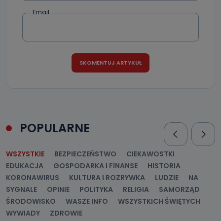
Email
POPULARNE
WSZYSTKIE
BEZPIECZEŃSTWO
CIEKAWOSTKI
EDUKACJA
GOSPODARKA I FINANSE
HISTORIA
KORONAWIRUS
KULTURA I ROZRYWKA
LUDZIE
NA
SYGNALE
OPINIE
POLITYKA
RELIGIA
SAMORZĄD
ŚRODOWISKO
WASZE INFO
WSZYSTKICH ŚWIĘTYCH
WYWIADY
ZDROWIE