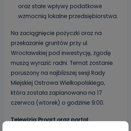
oraz stałe wpływy podatkowe
wzmocnią lokalne przedsiębiorstwa.
Na zaciągnięcie pożyczki oraz na
przekazanie gruntów przy ul.
Wrocławskiej pod inwestycję, zgodę
muszą wyrazić radni. Temat zostanie
poruszony na najbliższej sesji Rady
Miejskiej Ostrowa Wielkopolskiego,
która została zaplanowana na 17
czerwca (wtorek) o godzinie 9:00.
Telewizja Proart oraz portal
wlkp24.info – tradycyjnie – będą