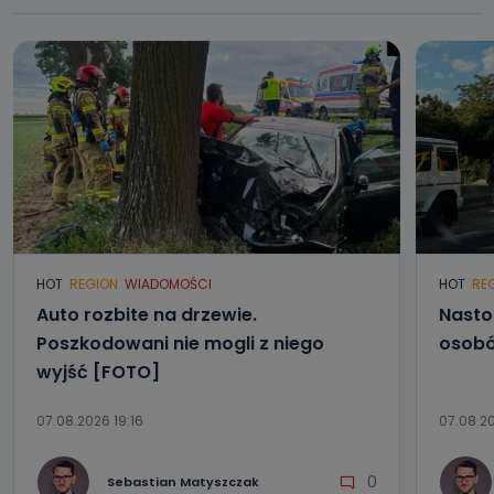
HOT
REGION
WIADOMOŚCI
HOT
RE
Auto rozbite na drzewie.
Nasto
Poszkodowani nie mogli z niego
osobó
wyjść [FOTO]
07.08.2026 19:16
07.08.20
0
Sebastian Matyszczak