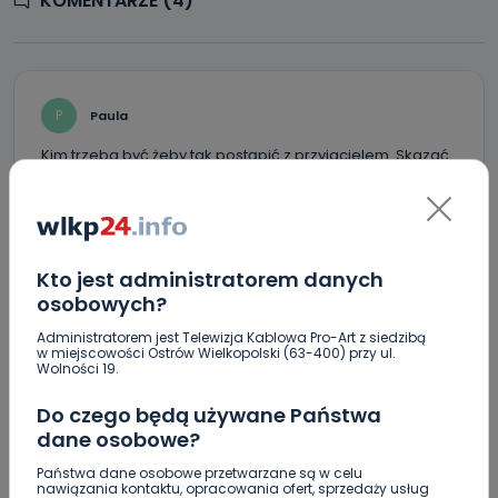
KOMENTARZE (4)
P
Paula
Kim trzeba być żeby tak postąpić z przyjacielem. Skazać
go na śmierć głodową w strasznych mękach. Wielkim
zerem, nikim, pustym wrakiem jesteś . Każde słowo to za
mało. Teraz tylko nadzieja w was ludzie jak ktoś
rozpoznaje pieska kogo mógł być żeby zgłosili to. Nie
wiem czy ktoś w ten sposób wyładowuje swoją złość,
Kto jest administratorem danych
nienawiść. A trafia na słabszą postać czyli psa. Napewno
osobowych?
czyta teraz te nasze komentarze i się śmieje.
Zwyrodnialcu obyś zdychał w mękach.
Administratorem jest Telewizja Kablowa Pro-Art z siedzibą
REPLY
w miejscowości Ostrów Wielkopolski (63-400) przy ul.
Wolności 19.
Do czego będą używane Państwa
dane osobowe?
NR
Nie rozumiem
Państwa dane osobowe przetwarzane są w celu
Po co?
nawiązania kontaktu, opracowania ofert, sprzedaży usług