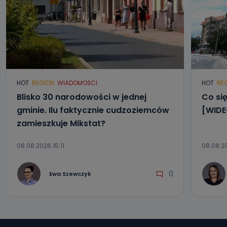
HOT
REGION
WIADOMOŚCI
HOT
RE
Blisko 30 narodowości w jednej
Co się
gminie. Ilu faktycznie cudzoziemców
[WIDE
zamieszkuje Mikstat?
08.08.2026 15:11
08.08.2
0
Ewa Szewczyk