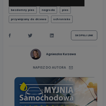
bezdomny pies
nagroda
pies
przywiązany do drzewa
schronisko
SKOPIUJ LINK
Agnieszka Kurzawa
NAPISZ DO AUTORA