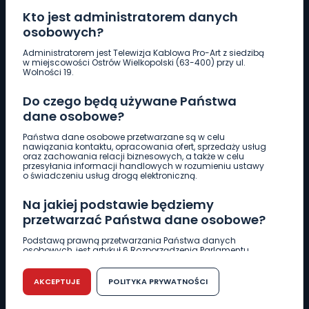
Kto jest administratorem danych
osobowych?
Pobierz logotyp
Administratorem jest Telewizja Kablowa Pro-Art z siedzibą
w miejscowości Ostrów Wielkopolski (63-400) przy ul.
Wolności 19.
LINIA INTERWENCYJNA
Do czego będą używane Państwa
661 997 997
dane osobowe?
Państwa dane osobowe przetwarzane są w celu
REDAKCJA
nawiązania kontaktu, opracowania ofert, sprzedaży usług
oraz zachowania relacji biznesowych, a także w celu
62 735 22 22
redakcja@wlkp24.info
przesyłania informacji handlowych w rozumieniu ustawy
o świadczeniu usług drogą elektroniczną.
DZIAŁ REKLAMY
Na jakiej podstawie będziemy
62 735 01 85
reklama@wlkp24.info
przetwarzać Państwa dane osobowe?
Podstawą prawną przetwarzania Państwa danych
osobowych, jest artykuł 6 Rozporządzenia Parlamentu
WIADOMOŚCI
Europejskiego i Rady (UE) 2016/679 z dnia 27 kwietnia 2016
r. w sprawie ochrony osób fizycznych w związku z
przetwarzaniem danych osobowych w sprawie
AKCEPTUJE
POLITYKA PRYWATNOŚCI
swobodnego przepływu takich danych oraz uchylenia
CIEKAWOSTKI
dyrektywy 95/46/WE (RODO).