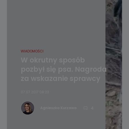
WIADOMOŚCI
W okrutny sposób
pozbył się psa. Nagroda
za wskazanie sprawcy
07.07.2017 08:23
4
Agnieszka Kurzawa