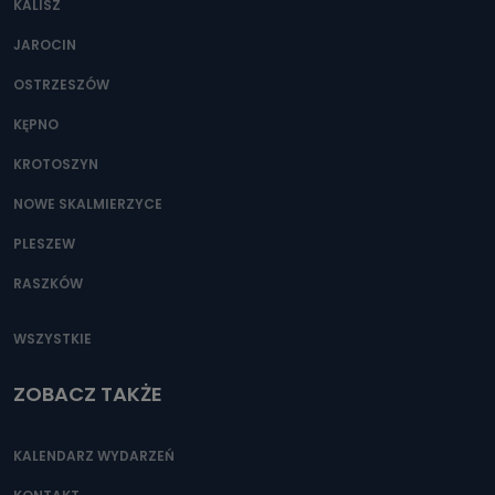
KALISZ
Można to zrobić pod numerem telefonu 62 735-51-05 lub
e-mailowo pod adresem: poczta@tvproart.pl
JAROCIN
OSTRZESZÓW
KĘPNO
KROTOSZYN
NOWE SKALMIERZYCE
PLESZEW
RASZKÓW
WSZYSTKIE
ZOBACZ TAKŻE
KALENDARZ WYDARZEŃ