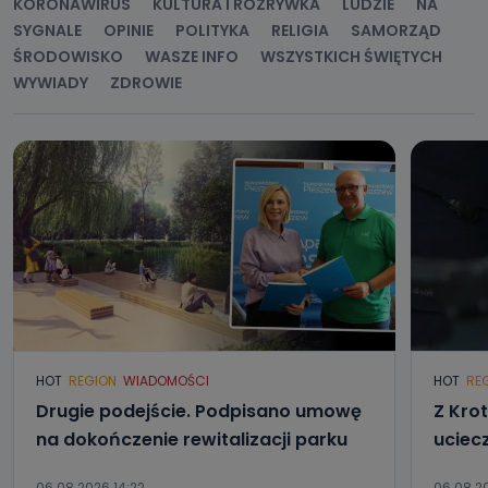
KORONAWIRUS
KULTURA I ROZRYWKA
LUDZIE
NA
biznesowej działalności.
SYGNALE
OPINIE
POLITYKA
RELIGIA
SAMORZĄD
Jak skontaktować się z inspektorem
ŚRODOWISKO
WASZE INFO
WSZYSTKICH ŚWIĘTYCH
danych osobowych?
WYWIADY
ZDROWIE
Można to zrobić pod numerem telefonu 62 735-51-05 lub
e-mailowo pod adresem: poczta@tvproart.pl
HOT
REGION
WIADOMOŚCI
HOT
RE
Drugie podejście. Podpisano umowę
Z Kro
na dokończenie rewitalizacji parku
uciec
06.08.2026 14:22
06.08.20