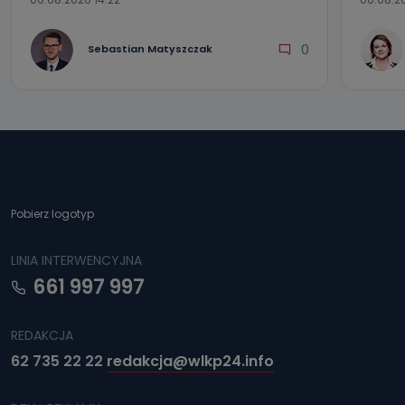
0
Sebastian Matyszczak
Pobierz logotyp
LINIA INTERWENCYJNA
661 997 997
REDAKCJA
62 735 22 22
redakcja@wlkp24.info