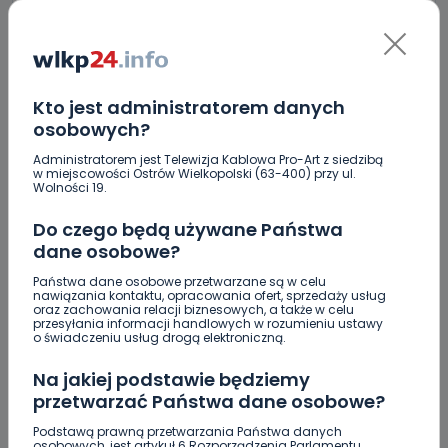
Wspiera amerykańskie talenty [WIDEO]
Masz karaluchy w domu? Sprawdź, jak skutecznie
się ich pozbyć!
Bójka z użyciem noża. Zatrzymano czterech
Kto jest administratorem danych
mężczyzn z Ostrowa
osobowych?
Przyglądała im się cała Polska. Mijają 23 lata od
Administratorem jest Telewizja Kablowa Pro-Art z siedzibą
w miejscowości Ostrów Wielkopolski (63-400) przy ul.
strajku w Fabryce Wagon
Wolności 19.
To była pracowita noc dla straży pożarnej
Do czego będą używane Państwa
dane osobowe?
Rzucał łatwopalnymi substancjami w strażaków.
Usłyszał zarzuty
Państwa dane osobowe przetwarzane są w celu
nawiązania kontaktu, opracowania ofert, sprzedaży usług
oraz zachowania relacji biznesowych, a także w celu
Oszustwa na czele statystyk. Prokuratura
przesyłania informacji handlowych w rozumieniu ustawy
Okręgowa w Ostrowie podsumowała półrocze
o świadczeniu usług drogą elektroniczną.
[WIDEO]
Na jakiej podstawie będziemy
Będzie więcej syren. Wspólny projekt gmin
przetwarzać Państwa dane osobowe?
Podstawą prawną przetwarzania Państwa danych
osobowych, jest artykuł 6 Rozporządzenia Parlamentu