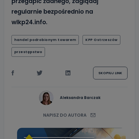
przegapić żadnego, zaglądaj
regularnie bezpośrednio na
wlkp24.info.
handel podrobionym towarem
KPP Ostrzeszów
przestępstwo
SKOPIUJ LINK
Aleksandra Barczak
NAPISZ DO AUTORA