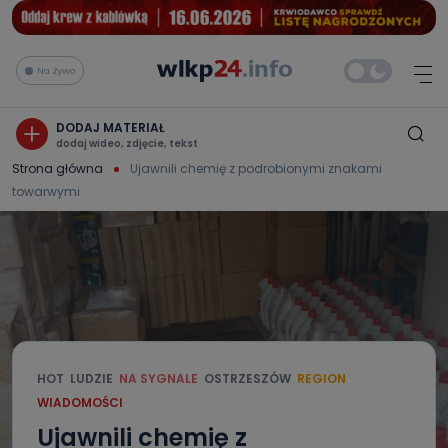
Na żywo
DODAJ MATERIAŁ
dodaj wideo, zdjęcie, tekst
Strona główna
Ujawnili chemię z podrobionymi znakami
towarwymi
HOT
LUDZIE
NA SYGNALE
OSTRZESZÓW
REGION
WIADOMOŚCI
Ujawnili chemię z