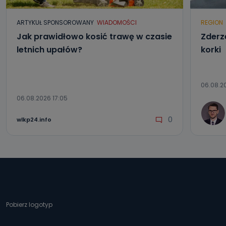
ARTYKUŁ SPONSOROWANY
WIADOMOŚCI
REGION
Jak prawidłowo kosić trawę w czasie
Zderze
letnich upałów?
korki
06.08.20
06.08.2026 17:05
0
wlkp24.info
Pobierz logotyp