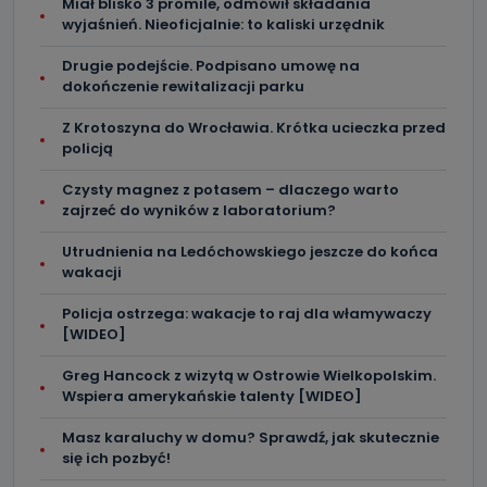
Miał blisko 3 promile, odmówił składania
zostały przekazane w Państwa imieniu) lub dane osobowe,
które zostały zebrane ze źródeł publicznie dostępnych, w
wyjaśnień. Nieoficjalnie: to kaliski urzędnik
szczególności: imię i nazwisko, adres e-mail, telefon
kontaktowy, adres korespondencyjny. Odbiorcą Pastwa
Drugie podejście. Podpisano umowę na
danych osobowych są pracownicy i współpracownicy
oraz partnerzy wspomagający administratora w jego
dokończenie rewitalizacji parku
biznesowej działalności.
Z Krotoszyna do Wrocławia. Krótka ucieczka przed
Jak skontaktować się z inspektorem
policją
danych osobowych?
Czysty magnez z potasem – dlaczego warto
Można to zrobić pod numerem telefonu 62 735-51-05 lub
zajrzeć do wyników z laboratorium?
e-mailowo pod adresem: poczta@tvproart.pl
Utrudnienia na Ledóchowskiego jeszcze do końca
wakacji
Policja ostrzega: wakacje to raj dla włamywaczy
[WIDEO]
Greg Hancock z wizytą w Ostrowie Wielkopolskim.
Wspiera amerykańskie talenty [WIDEO]
Masz karaluchy w domu? Sprawdź, jak skutecznie
się ich pozbyć!