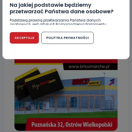
Na jakiej podstawie będziemy
przetwarzać Państwa dane osobowe?
NAPISZ DO AUTORA
Podstawą prawną przetwarzania Państwa danych
osobowych, jest artykuł 6 Rozporządzenia Parlamentu
Europejskiego i Rady (UE) 2016/679 z dnia 27 kwietnia 2016
r. w sprawie ochrony osób fizycznych w związku z
przetwarzaniem danych osobowych w sprawie
AKCEPTUJE
POLITYKA PRYWATNOŚCI
swobodnego przepływu takich danych oraz uchylenia
dyrektywy 95/46/WE (RODO).
Czy jest możliwość cofnięcia zgody?
Podanie danych osobowych jest dobrowolne, nie jest
wymogiem ustawowym lub umownym oraz nie stanowi
warunku zawarcia umowy. Cofnięcie zgody jest możliwe
na każdym etapie i nie jest to związane z żadnymi
negatywnymi konsekwencjami. Cofnięcia zgody można
dokonać w dowolny, wybrany sposób (e-mail, poczta
tradycyjna) tak, aby dotarła do wiadomości Telewizji
Kablowej Pro-Art z siedzibą w miejscowości Ostrów
Wielkopolski (63-400) przy ul. Wolności 19.
Kiedy i komu możemy przekazać
Państwa dane?
Telewizja Kablowa Pro-Art z siedzibą w miejscowości
Ostrów Wielkopolski (63-400) przy ul. Wolności 19 nie