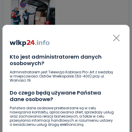
Fot. Wielkopolska Izba Lekarska
Korona z Głowy
koronawirus
Kto jest administratorem danych
osobowych?
Lekarze Lekarzom
Naczelna Izba Lekarska
Administratorem jest Telewizja Kablowa Pro-Art z siedzibą
w miejscowości Ostrów Wielkopolski (63-400) przy ul.
Ostrów Wielkopolski
sprzęt dla szpitala
Wolności 19.
Wielkopolska Izba Lekarska
Do czego będą używane Państwa
dane osobowe?
SKOPIUJ LINK
Państwa dane osobowe przetwarzane są w celu
nawiązania kontaktu, opracowania ofert, sprzedaży usług
oraz zachowania relacji biznesowych, a także w celu
przesyłania informacji handlowych w rozumieniu ustawy
o świadczeniu usług drogą elektroniczną.
Sebastian Matyszczak