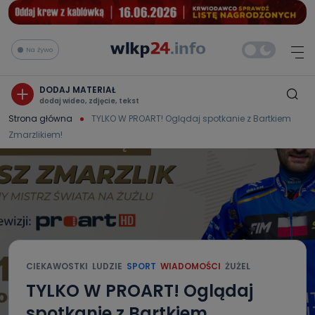
Na żywo
DODAJ MATERIAŁ
dodaj wideo, zdjęcie, tekst
Strona główna
TYLKO W PROART! Oglądaj spotkanie z Bartkiem
Zmarzlikiem!
CIEKAWOSTKI
LUDZIE
SPORT
WIADOMOŚCI
ŻUŻEL
TYLKO W PROART! Oglądaj
spotkanie z Bartkiem