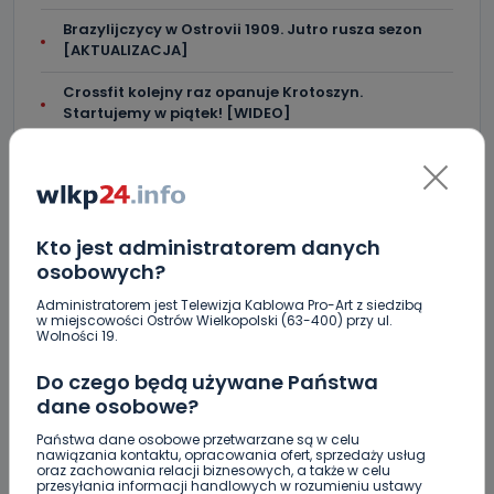
Brazylijczycy w Ostrovii 1909. Jutro rusza sezon
[AKTUALIZACJA]
Crossfit kolejny raz opanuje Krotoszyn.
Startujemy w piątek! [WIDEO]
"Niezwykli ludzie, niezwykłe podróże, niezwykłe
historie!”. Odyseja Antonińska - dzień pierwszy
[FOTO]
Kto jest administratorem danych
osobowych?
Administratorem jest Telewizja Kablowa Pro-Art z siedzibą
w miejscowości Ostrów Wielkopolski (63-400) przy ul.
Skomentuj ten wpis jako pierwszy!
Wolności 19.
Do czego będą używane Państwa
DOŁĄCZ DO DYSKUSJI
dane osobowe?
Państwa dane osobowe przetwarzane są w celu
nawiązania kontaktu, opracowania ofert, sprzedaży usług
oraz zachowania relacji biznesowych, a także w celu
przesyłania informacji handlowych w rozumieniu ustawy