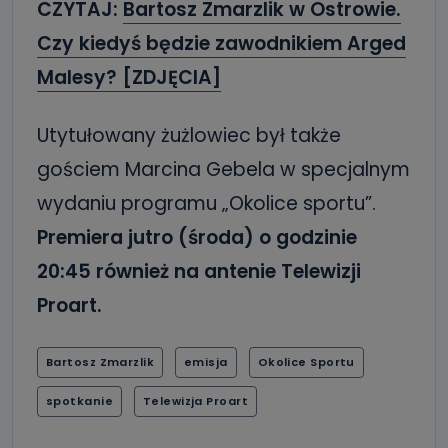
CZYTAJ:
Bartosz Zmarzlik w Ostrowie.
Czy kiedyś będzie zawodnikiem Arged
Malesy? [ZDJĘCIA]
Utytułowany żużlowiec był także
gościem Marcina Gebela w specjalnym
wydaniu programu „Okolice sportu”.
Premiera jutro (środa) o godzinie
20:45 również na antenie Telewizji
Proart.
Bartosz Zmarzlik
emisja
Okolice Sportu
spotkanie
Telewizja Proart