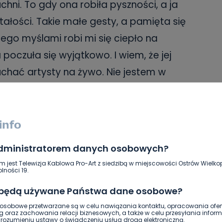
ni. To gdy ona robiła pyszności, a ja
ałości. Takie małe gesty, a pamięta się
ego myślami robi mi się ciepło na
poczuła się wyjątkowo. I wiem, że jej
hać artysty na żywo. Nie jestem w
dla nas, ale mam nadzieję, że uda nam się
 marzenie. Bo radość mamy to najlepsze
administratorem danych osobowych?
mojego życia byłyśmy tylko my dwie — ja i
m jest Telewizja Kablowa Pro-Art z siedzibą w miejscowości Ostrów Wielkop
zie ona. Przedszkole, spacery, wizyty u
lności 19.
ć, że gdziekolwiek będę, Mama będzie
 będą używane Państwa dane osobowe?
tak już będzie zawsze.
sobowe przetwarzane są w celu nawiązania kontaktu, opracowania ofert
g oraz zachowania relacji biznesowych, a także w celu przesyłania inform
ozumieniu ustawy o świadczeniu usług drogą elektroniczną.