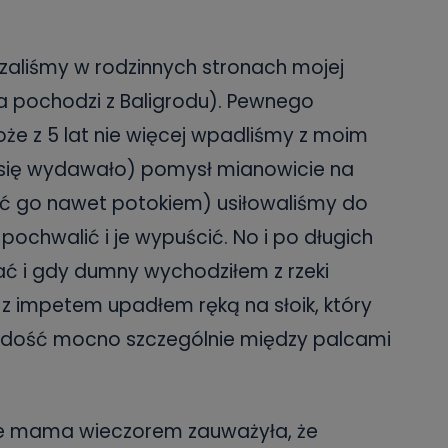
aliśmy w rodzinnych stronach mojej
 pochodzi z Baligrodu). Pewnego
e z 5 lat nie więcej wpadliśmy z moim
 się wydawało) pomysł mianowicie na
ać go nawet potokiem) usiłowaliśmy do
 pochwalić i je wypuścić. No i po długich
ać i gdy dumny wychodziłem z rzeki
 z impetem upadłem ręką na słoik, który
ie dość mocno szczególnie między palcami
ale mama wieczorem zauważyła, że