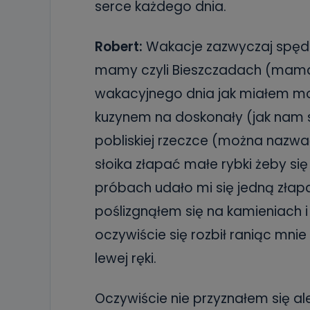
serce każdego dnia.
Robert:
Wakacje zazwyczaj spędz
mamy czyli Bieszczadach (mama
wakacyjnego dnia jak miałem moż
kuzynem na doskonały (jak nam
pobliskiej rzeczce (można nazw
słoika złapać małe rybki żeby się
próbach udało mi się jedną złap
poślizgnąłem się na kamieniach i
oczywiście się rozbił raniąc mn
lewej ręki.
Oczywiście nie przyznałem się 