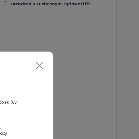
urządzeniu kuchennym. Lądował LPR
olski (63-
,
acji