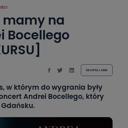
OŚCI
rą mamy na
i Bocellego
KURSU]
SKOPIUJ LINK
s, w którym do wygrania były
oncert Andrei Bocellego, który
w Gdańsku.