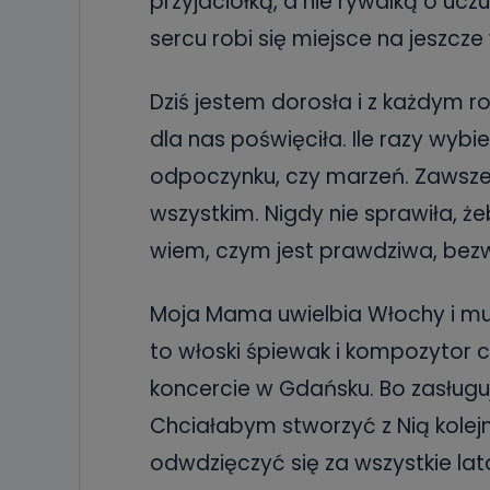
przyjaciółką, a nie rywalką o uc
19 dostępu do 
ich sprostowan
sercu robi się miejsce na jeszcze 
sprzeciwu wobe
Do kiedy
Dziś jestem dorosła i z każdym r
Do czasu wycof
dla nas poświęciła. Ile razy wybi
uzasadnionego
odpoczynku, czy marzeń. Zawsze 
Jakie da
wszystkim. Nigdy nie sprawiła, że
Przetwarzane 
Państwa (lub z
wiem, czym jest prawdziwa, bez
źródeł publiczn
adres korespo
oraz partnerzy
Moja Mama uwielbia Włochy i muzyk
Jak skont
to włoski śpiewak i kompozytor
Można to zrob
poczta@tvproar
koncercie w Gdańsku. Bo zasługuj
Chciałabym stworzyć z Nią kolej
odwdzięczyć się za wszystkie la