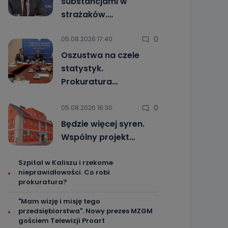
substancjami w
strażaków.…
0
05.08.2026 17:40
Oszustwa na czele
statystyk.
Prokuratura…
0
05.08.2026 16:30
Będzie więcej syren.
Wspólny projekt…
Szpital w Kaliszu i rzekome
nieprawidłowości. Co robi
prokuratura?
"Mam wizję i misję tego
przedsiębiorstwa". Nowy prezes MZGM
gościem Telewizji Proart