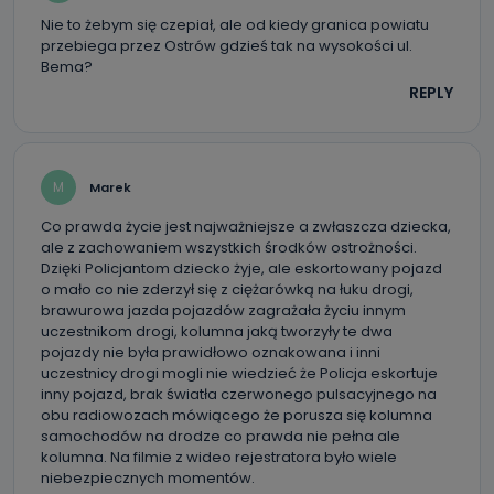
szczególności: imię i nazwisko, adres e-mail, telefon
Nie to żebym się czepiał, ale od kiedy granica powiatu
kontaktowy, adres korespondencyjny. Odbiorcą Pastwa
danych osobowych są pracownicy i współpracownicy
przebiega przez Ostrów gdzieś tak na wysokości ul.
oraz partnerzy wspomagający administratora w jego
Bema?
biznesowej działalności.
REPLY
Jak skontaktować się z inspektorem
danych osobowych?
Można to zrobić pod numerem telefonu 62 735-51-05 lub
M
Marek
e-mailowo pod adresem: poczta@tvproart.pl
Co prawda życie jest najważniejsze a zwłaszcza dziecka,
ale z zachowaniem wszystkich środków ostrożności.
Dzięki Policjantom dziecko żyje, ale eskortowany pojazd
o mało co nie zderzył się z ciężarówką na łuku drogi,
brawurowa jazda pojazdów zagrażała życiu innym
uczestnikom drogi, kolumna jaką tworzyły te dwa
pojazdy nie była prawidłowo oznakowana i inni
uczestnicy drogi mogli nie wiedzieć że Policja eskortuje
inny pojazd, brak światła czerwonego pulsacyjnego na
obu radiowozach mówiącego że porusza się kolumna
samochodów na drodze co prawda nie pełna ale
kolumna. Na filmie z wideo rejestratora było wiele
niebezpiecznych momentów.