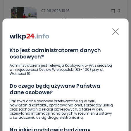
0
07.08.2026 19:16
Auto rozbite na drzewie.
Poszkodowani…
Nastolatek w szpitalu po zderzeniu osobówki z
motocyklem
Kto jest administratorem danych
osobowych?
Uważaj na oszustwo! Przychodzą maile z
fałszywego e-Urzędu Skarbowego
Administratorem jest Telewizja Kablowa Pro-Art z siedzibą
w miejscowości Ostrów Wielkopolski (63-400) przy ul.
Wolności 19.
Jak wybrać prostownicę do włosów puszących się i
elektryzujących?
Do czego będą używane Państwa
dane osobowe?
Jakość wody wróciła (prawie) do normy. Jest
komunikat sanepidu
Państwa dane osobowe przetwarzane są w celu
nawiązania kontaktu, opracowania ofert, sprzedaży usług
oraz zachowania relacji biznesowych, a także w celu
Zatrzymany w Sośniach. Za połamane tablice
przesyłania informacji handlowych w rozumieniu ustawy
o świadczeniu usług drogą elektroniczną.
Nowe ustalenia w sprawie OZC. Kto spełnił warunki
przetargu, a kto próbował wrócić do gry?
Na jakiej podstawie będziemy