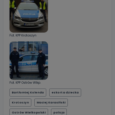
Fot. KPP Krotoszyn
Fot. KPP Ostrów Wlkp.
Bartłomiej Kolenda
eskorta dziecka
Krotoszyn
Maciej Karasiński
Ostrów Wielkopolski
policja