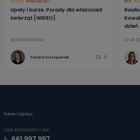
REGION
WIADOMOŚCI
HOT
RE
Upały i burze. Porady dla właścicieli
Raulin
zwierząt [WIDEO]
Kowal
dzień
08.08.2026 08:55
07.08.2
0
Paulina Szczepaniak
Pobierz logotyp
LINIA INTERWENCYJNA
661 997 997